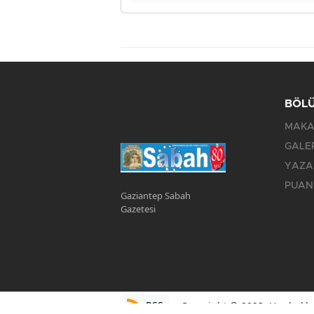
BÖL
MAKA
GALE
YAZA
PUAN
Gaziantep Sabah
Gazetesi
RSS
Copyright © 2023. Her hakkı 