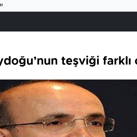
sı
oğu’nun teşviği farklı 