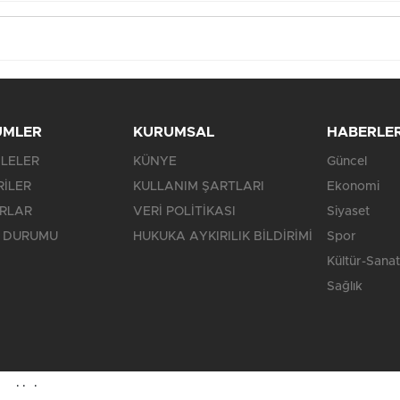
ÜMLER
KURUMSAL
HABERLE
LELER
KÜNYE
Güncel
RİLER
KULLANIM ŞARTLARI
Ekonomi
RLAR
VERİ POLİTİKASI
Siyaset
 DURUMU
HUKUKA AYKIRILIK BİLDİRİMİ
Spor
Kültür-Sanat
Sağlık
saklıdır.