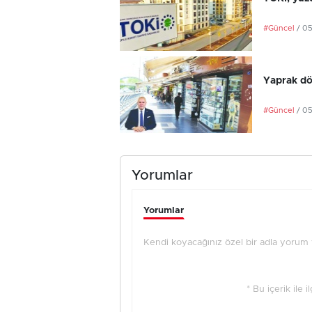
#Güncel
/ 0
Yaprak dö
#Güncel
/ 0
Yorumlar
Yorumlar
Kendi koyacağınız özel bir adla yorum ya
* Bu içerik ile 