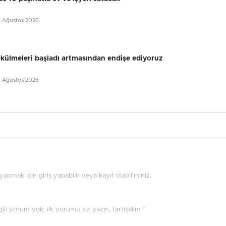
5 Ağustos 2026
külmeleri başladı artmasından endişe ediyoruz
5 Ağustos 2026
pmak için giriş yapabilir veya kayıt olabilirsiniz.
ilgili yorum yok, ilk yorumu siz yazın, tartışalım *