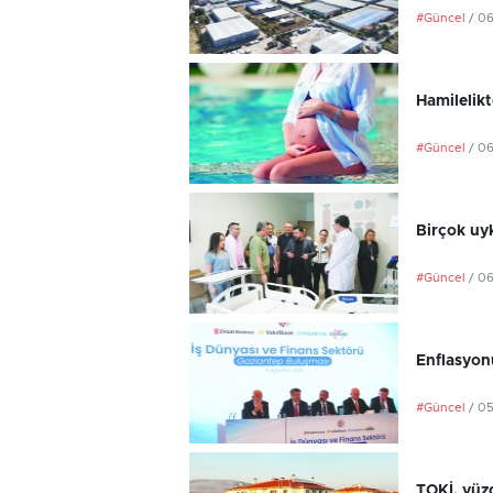
#Güncel
/ 0
Hamilelikt
#Güncel
/ 0
Birçok uyk
#Güncel
/ 0
Enflasyonu
#Güncel
/ 0
TOKİ, yüzd