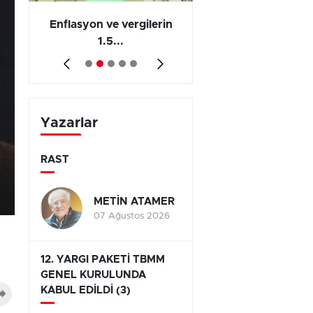
 en
Enflasyon ve vergilerin
Barış yatırımı, üre
1.5...
ve...
Yazarlar
RAST
METİN ATAMER
07 Ağustos 2026
12. YARGI PAKETİ TBMM
GENEL KURULUNDA
KABUL EDİLDİ (3)