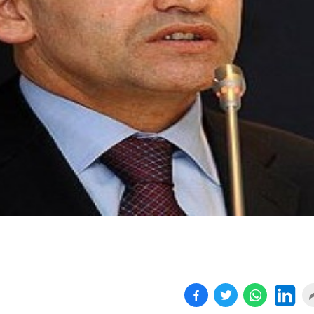
Birçok uyku hastalığının
En ucuz sigara 120 TL,
tan...
pa...