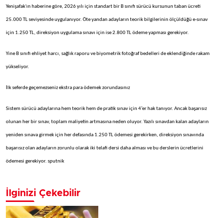
Yenişafak'ın haberine göre, 2026 yılı için standart bir B sınıfı sürücü kursunun taban ücreti
25.000 TL seviyesinde uygulanıyor. Öte yandan adayların teorik bilgilerinin ölçüldüğü e-sınav
için 1.250 TL, direksiyon uygulama sınavı için ise 2.800 TL ödeme yapması gerekiyor.
Yine B sınıfı ehliyet harcı, sağlık raporu ve biyometrik fotoğraf bedelleri de eklendiğinde rakam
yükseliyor.
İlk seferde geçemezseniz ekstra para ödemek zorundasınız
Sistem sürücü adaylarına hem teorik hem de pratik sınav için 4’er hak tanıyor. Ancak başarısız
olunan her bir sınav, toplam maliyetin artmasına neden oluyor. Yazılı sınavdan kalan adayların
yeniden sınava girmek için her defasında 1.250 TL ödemesi gerekirken, direksiyon sınavında
başarısız olan adayların zorunlu olarak iki telafi dersi daha alması ve bu derslerin ücretlerini
ödemesi gerekiyor. sputnik
İlginizi Çekebilir