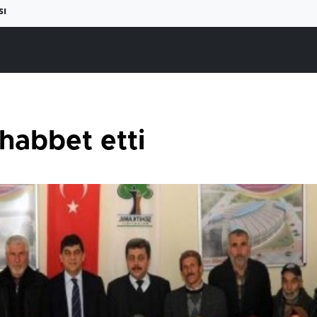
sı
habbet etti