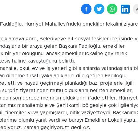
adıloğlu, Hürriyet Mahallesi'ndeki emekliler lokalini ziyare
çıklamaya göre, Belediyeye ait sosyal tesisler içerisinde y
ndaşlarla bir araya gelen Başkanı Fadıloğlu, emekliler
ık bir yer olduğunu, ancak emekliler lokaline çevirerek
 tesis haline kavuştuğunu belirtti.
ahalle, okul, ev ve iş yerleri gibi alanlarda vatandaşlarla bi
n dinleme fırsatı yakaladıklarını dile getiren Fadıloğlu,
t etti ve hayatı geçirmeyi planladığı bazı projelerle ilgili
n sürpriz ziyaretinden mutlu olduklarını belirten emekliler,
ından son derece memnun olduklarını ifade ettiler. Hürriyet
anımız mahallemizle ve Şehitkamil bölgesiyle çok ilgileniyo
i, tinerciler yuva yapmışlardı, bitik vaziyetteydi. Başkanımı
plerime olumlu yanıt verdi ve burayı Emekliler Lokali yaptı.
 ediyoruz. Zaman geçiriyoruz'' dedi.AA