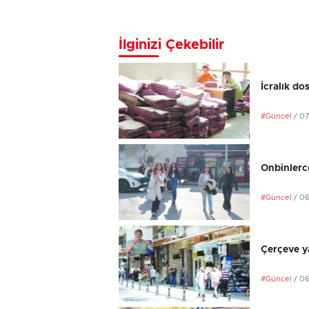
İlginizi Çekebilir
İcralık do
#Güncel
/ 0
Onbinlerce
#Güncel
/ 0
Çerçeve ya
#Güncel
/ 0