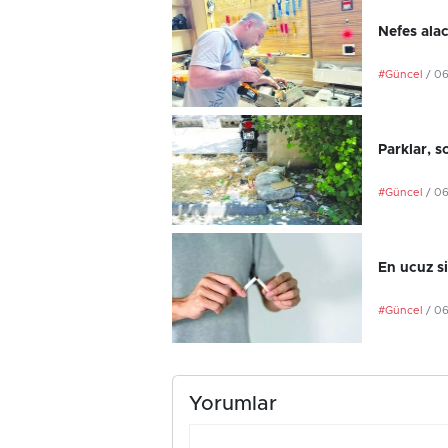
Nefes ala
#Güncel
/ 0
Parklar, s
#Güncel
/ 0
En ucuz si
#Güncel
/ 0
Yorumlar