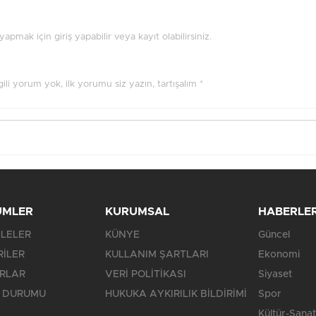
pmak için giriş yapabilir veya kayıt olabilirsiniz.
ilgili yorum yok, ilk yorumu siz yazın, tartışalım *
ÜMLER
KURUMSAL
HABERLE
LELER
KÜNYE
Güncel
RİLER
KULLANIM ŞARTLARI
Ekonomi
RLAR
VERİ POLİTİKASI
Siyaset
 DURUMU
HUKUKA AYKIRILIK BİLDİRİMİ
Spor
Kültür-Sanat