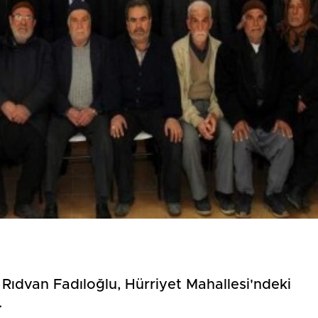
Birçok uyku hastalığının
En ucuz sigara 120 TL,
tan...
pa...
Rıdvan Fadıloğlu, Hürriyet Mahallesi'ndeki
ti.