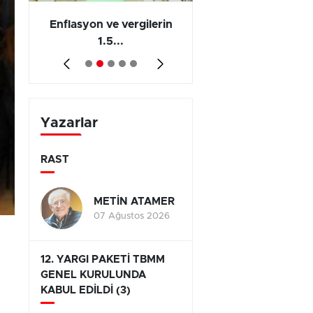
 en
Enflasyon ve vergilerin
Barış yatırımı, üre
1.5...
ve...
Yazarlar
RAST
METİN ATAMER
07 Ağustos 2026
12. YARGI PAKETİ TBMM
GENEL KURULUNDA
KABUL EDİLDİ (3)