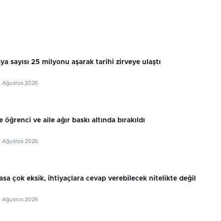
sya sayısı 25 milyonu aşarak tarihi zirveye ulaştı
7 Ağustos 2026
 öğrenci ve aile ağır baskı altında bırakıldı
6 Ağustos 2026
sa çok eksik, ihtiyaçlara cevap verebilecek nitelikte değil
6 Ağustos 2026