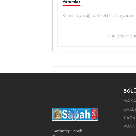
Yorumlar
Kendi koyacağınız özel bir adla yorum ya
* Bu içerik ile 
BÖL
MAKA
GALE
YAZA
PUAN
Gaziantep Sabah