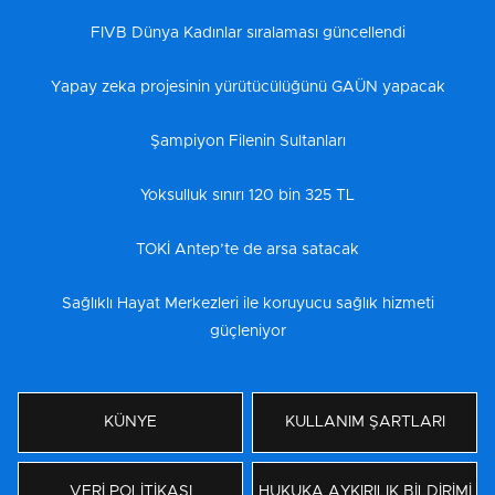
FIVB Dünya Kadınlar sıralaması güncellendi
Yapay zeka projesinin yürütücülüğünü GAÜN yapacak
Şampiyon Filenin Sultanları
Yoksulluk sınırı 120 bin 325 TL
TOKİ Antep’te de arsa satacak
Sağlıklı Hayat Merkezleri ile koruyucu sağlık hizmeti
güçleniyor
KÜNYE
KULLANIM ŞARTLARI
VERİ POLİTİKASI
HUKUKA AYKIRILIK BİLDİRİMİ