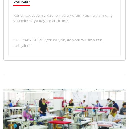
Yorumlar
Kendi koyacağınız özel bir adla yorum yapmak için giriş
yapabilir veya kayıt olabilirsiniz.
* Bu içerik ile ilgili yorum yok, ilk yorumu siz yazın,
tartışalım *