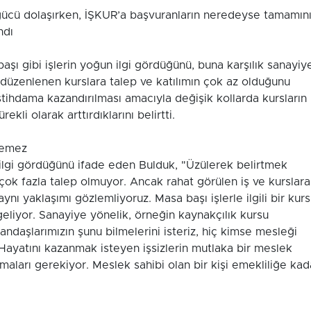
şgücü dolaşırken, İŞKUR’a başvuranların neredeyse tamamın
ndı
aşı gibi işlerin yoğun ilgi gördüğünü, buna karşılık sanayiy
a düzenlenen kurslara talep ve katılımın çok az olduğunu
 istihdama kazandırılması amacıyla değişik kollarda kursların
ekli olarak arttırdıklarını belirtti.
lemez
 ilgi gördüğünü ifade eden Bulduk, "Üzülerek belirtmek
e çok fazla talep olmuyor. Ancak rahat görülen iş ve kurslara
aynı yaklaşımı gözlemliyoruz. Masa başı işlerle ilgili bir kurs
eliyor. Sanayiye yönelik, örneğin kaynakçılık kursu
daşlarımızın şunu bilmelerini isteriz, hiç kimse mesleği
ayatını kazanmak isteyen işsizlerin mutlaka bir meslek
maları gerekiyor. Meslek sahibi olan bir kişi emekliliğe kad