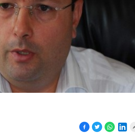
Birçok uyku hastalığının
En ucuz sigara 120 TL,
tan...
pa...