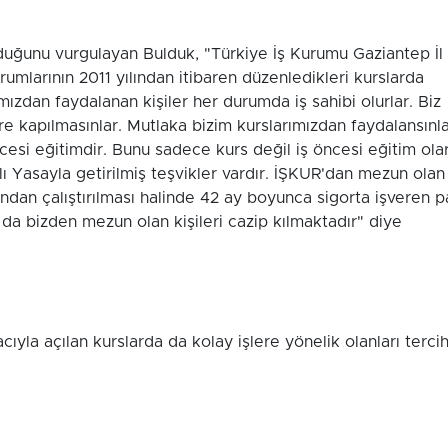
olduğunu vurgulayan Bulduk, "Türkiye İş Kurumu Gaziantep İl
umlarının 2011 yılından itibaren düzenledikleri kurslarda
ımızdan faydalanan kişiler her durumda iş sahibi olurlar. Biz
lere kapılmasınlar. Mutlaka bizim kurslarımızdan faydalansınla
cesi eğitimdir. Bunu sadece kurs değil iş öncesi eğitim ola
ı Yasayla getirilmiş teşvikler vardır. İŞKUR'dan mezun olan
afından çalıştırılması halinde 42 ay boyunca sigorta işveren p
da bizden mezun olan kişileri cazip kılmaktadır" diye
cıyla açılan kurslarda da kolay işlere yönelik olanları terci