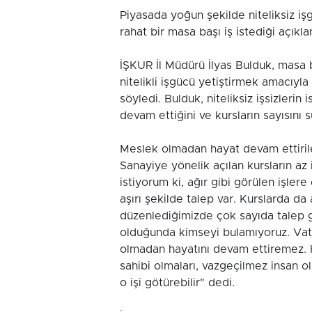
Piyasada yoğun şekilde niteliksiz i
rahat bir masa başı iş istediği açıkla
İŞKUR İl Müdürü İlyas Bulduk, masa b
nitelikli işgücü yetiştirmek amacıyl
söyledi. Bulduk, niteliksiz işsizlerin
devam ettiğini ve kursların sayısını sür
Meslek olmadan hayat devam ettiri
Sanayiye yönelik açılan kursların az
istiyorum ki, ağır gibi görülen işler
aşırı şekilde talep var. Kurslarda da 
düzenlediğimizde çok sayıda talep g
olduğunda kimseyi bulamıyoruz. Vatan
olmadan hayatını devam ettiremez. H
sahibi olmaları, vazgeçilmez insan ol
o işi götürebilir" dedi.