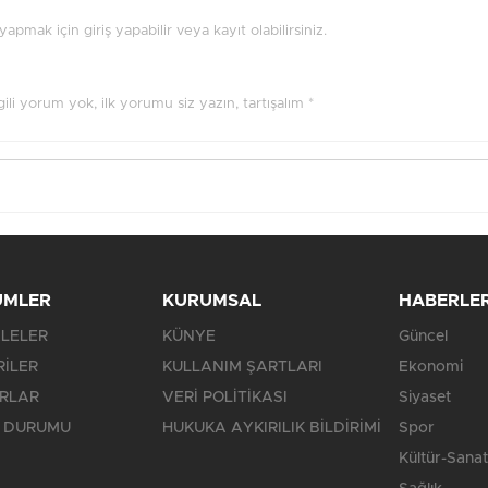
pmak için giriş yapabilir veya kayıt olabilirsiniz.
ilgili yorum yok, ilk yorumu siz yazın, tartışalım *
ÜMLER
KURUMSAL
HABERLE
LELER
KÜNYE
Güncel
RİLER
KULLANIM ŞARTLARI
Ekonomi
RLAR
VERİ POLİTİKASI
Siyaset
 DURUMU
HUKUKA AYKIRILIK BİLDİRİMİ
Spor
Kültür-Sanat