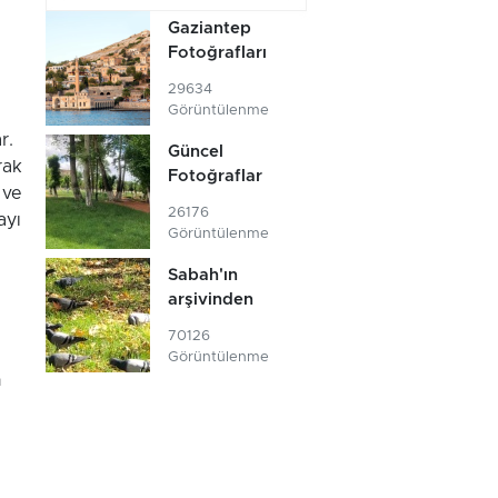
Gaziantep
Fotoğrafları
29634
Görüntülenme
r.
Güncel
rak
Fotoğraflar
 ve
26176
ayı
Görüntülenme
Sabah'ın
arşivinden
70126
Görüntülenme
h