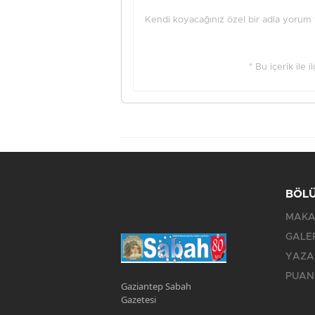
Kendi koyacağınız özel bir adla yorum ya
* Bu içerik ile 
BÖL
MAKA
GALE
YAZA
PUAN
Gaziantep Sabah
Gazetesi