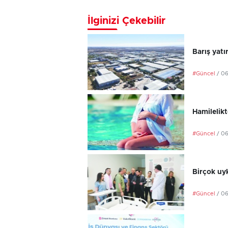
İlginizi Çekebilir
Barış yatı
#Güncel
/ 0
Hamilelikt
#Güncel
/ 0
Birçok uyk
#Güncel
/ 0