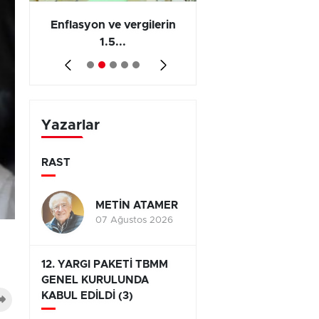
 en
Enflasyon ve vergilerin
Barış yatırımı, üre
1.5...
ve...
Yazarlar
RAST
METİN ATAMER
07 Ağustos 2026
12. YARGI PAKETİ TBMM
GENEL KURULUNDA
KABUL EDİLDİ (3)