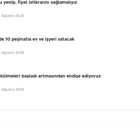
 yenip, fiyat istikrarını sağlamalıyız
5 Ağustos 2026
e 10 peşinatla ev ve işyeri satacak
5 Ağustos 2026
külmeleri başladı artmasından endişe ediyoruz
5 Ağustos 2026