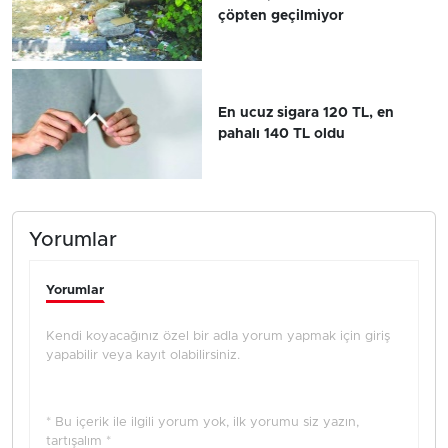
çöpten geçilmiyor
En ucuz sigara 120 TL, en
pahalı 140 TL oldu
Yorumlar
Yorumlar
Kendi koyacağınız özel bir adla yorum yapmak için giriş
yapabilir veya kayıt olabilirsiniz.
* Bu içerik ile ilgili yorum yok, ilk yorumu siz yazın,
tartışalım *