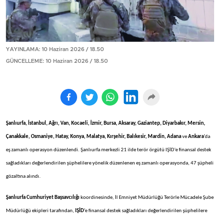
YAYINLAMA: 10 Haziran 2026 / 18.50
GÜNCELLEME: 10 Haziran 2026 / 18.50
Şanlıurfa, İstanbul, Ağrı, Van, Kocaeli, İzmir, Bursa, Aksaray, Gaziantep, Diyarbakır, Mersin,
Çanakkale, Osmaniye, Hatay, Konya, Malatya, Kırşehir, Balıkesir, Mardin, Adana
ve
Ankara
’da
eş zamanlı operasyon düzenlendi. Şanlıurfa merkezli 21 ilde terör örgütü IŞİD'e finansal destek
sağladıkları değerlendirilen şüphelilere yönelik düzenlenen eş zamanlı operasyonda, 47 şüpheli
gözaltına alındı.
Şanlıurfa Cumhuriyet Başsavcılığı
koordinesinde, İl Emniyet Müdürlüğü Terörle Mücadele Şube
Müdürlüğü ekipleri tarafından,
IŞİD
’e finansal destek sağladıkları değerlendirilen şüphelilere