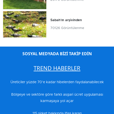
Sabah'ın arşivinden
70126 Görüntülenme
SOSYAL MEDYADA BİZİ TAKİP EDİN
TREND HABERLER
Üreticiler yüzde 70’e kadar hibelerden faydalanabilecek
Bölgeye ve sektöre göre farklı asgari ücret uygulaması
karmaşaya yol açar
115 şirket hakkında iflas kararı