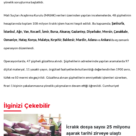
yönelik soruşturma başlatıldı.
Mali Suçları Araştırma Kurulu (MASAK) verileri üzerinden yapılan incelemelerde, 48 şüphelinin
hesaplarında toplam 108 milyon liralık işlem hacmi tespit edildi. Bu kapsamda;
Şanlıurfa,
İstanbul, Ağrı, Van, Kocaeli, İzmir, Bursa, Aksaray, Gaziantep, Diyarbakır, Mersin, Çanakkale,
Osmaniye, Hatay, Konya, Malatya, Kırşehir, Balıkesir, Mardin, Adana
ve
Ankara
’da eş zamanlı
operasyon düzenlendi.
Operasyonlarda, 47 şüpheli gözaltına alındı. Şüphelilerin adreslerinde yapılan aramalarda 97
dijital materyal, 11 yasaklı yayın, örgütsel faaliyetlerde kullanıldığı değerlendirilen 1900 avro,
tüfek ve 50 mermi ele geçirildi. Gözaltına alınan şüphelilerin emniyetteki işlemleri sürerken,
firari 1 kişinin yakalanmasına yönelik çalışmaların devam ettiği öğrenildi. Cumhuriyet
İlginizi Çekebilir
İcralık dosya sayısı 25 milyonu
aşarak tarihi zirveye ulaştı