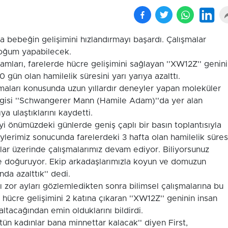
da bebeğin gelişimini hızlandırmayı başardı. Çalışmalar
doğum yapabilecek.
adamları, farelerde hücre gelişimini sağlayan ''XW12Z'' genin
0 gün olan hamilelik süresini yarı yarıya azalttı.
maları konusunda uzun yıllardır deneyler yapan moleküler
dergisi ''Schwangerer Mann (Hamile Adam)''da yer alan
a ulaştıklarını kaydetti.
i önümüzdeki günlerde geniş çaplı bir basın toplantısıyla
eylerimiz sonucunda farelerdeki 3 hafta olan hamilelik süres
lar üzerinde çalışmalarımız devam ediyor. Biliyorsunuz
e doğuruyor. Ekip arkadaşlarımızla koyun ve domuzun
da azalttık'' dedi.
 zor ayları gözlemledikten sonra bilimsel çalışmalarına bu
, hücre gelişimini 2 katına çıkaran ''XW12Z'' geninin insan
ltacağından emin olduklarını bildirdi.
tün kadınlar bana minnettar kalacak'' diyen First,