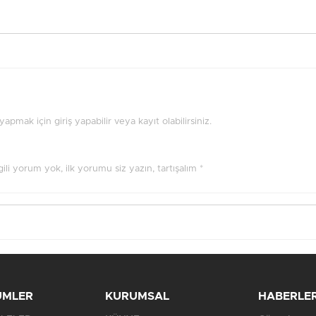
pmak için giriş yapabilir veya kayıt olabilirsiniz.
ilgili yorum yok, ilk yorumu siz yazın, tartışalım *
ÜMLER
KURUMSAL
HABERLE