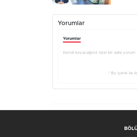
Yorumlar
Yorumlar
Kendi koyacağınız özel bir adla yorum ya
* Bu içerik ile 
BÖL