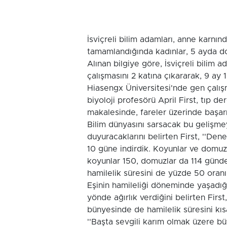
İsviçreli bilim adamları, anne karnın
tamamlandığında kadınlar, 5 ayda 
Alınan bilgiye göre, İsviçreli bilim 
çalışmasını 2 katına çıkararak, 9 ay 1
Hiasengx Üniversitesi'nde gen çalış
biyoloji profesörü April First, tıp 
makalesinde, fareler üzerinde başarıy
Bilim dünyasını sarsacak bu gelişmey
duyuracaklarını belirten First, ''Den
10 güne indirdik. Koyunlar ve domuz
koyunlar 150, domuzlar da 114 günd
hamilelik süresini de yüzde 50 oranın
Eşinin hamileliği döneminde yaşadığı
yönde ağırlık verdiğini belirten First
bünyesinde de hamilelik süresini kısa
''Başta sevgili karım olmak üzere bü