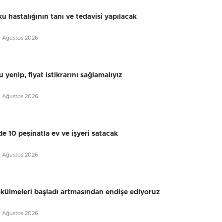
u hastalığının tanı ve tedavisi yapılacak
6 Ağustos 2026
 yenip, fiyat istikrarını sağlamalıyız
5 Ağustos 2026
e 10 peşinatla ev ve işyeri satacak
5 Ağustos 2026
külmeleri başladı artmasından endişe ediyoruz
5 Ağustos 2026