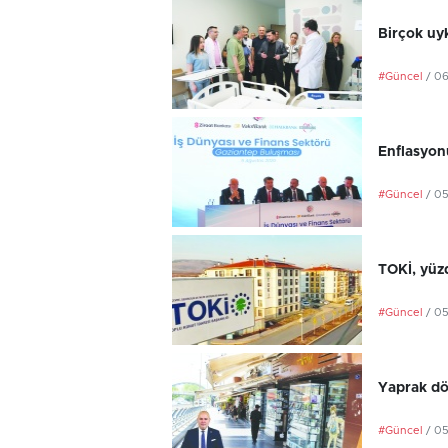
Birçok uyk
#Güncel
/ 0
Enflasyonu
#Güncel
/ 0
TOKİ, yüzd
#Güncel
/ 0
Yaprak dö
#Güncel
/ 0