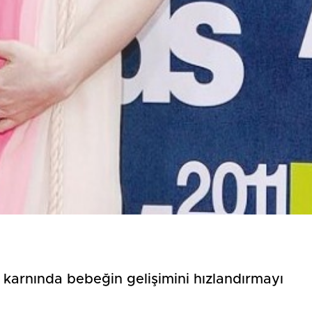
Birçok uyku hastalığının
En ucuz sigara 120 TL,
tan...
pa...
e karnında bebeğin gelişimini hızlandırmayı