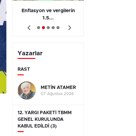
 en
Enflasyon ve vergilerin
Barış yatırımı, üre
1.5...
ve...
Yazarlar
RAST
METİN ATAMER
07 Ağustos 2026
12. YARGI PAKETİ TBMM
GENEL KURULUNDA
KABUL EDİLDİ (3)