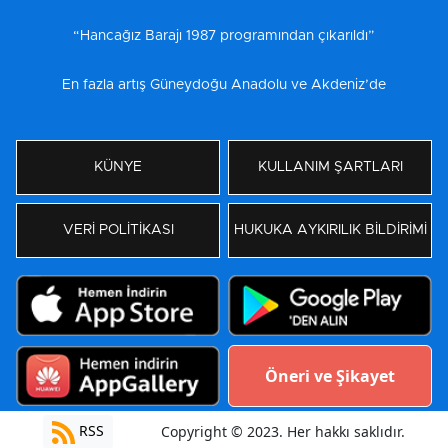
“Hancağız Barajı 1987 programından çıkarıldı”
En fazla artış Güneydoğu Anadolu ve Akdeniz’de
KÜNYE
KULLANIM ŞARTLARI
VERİ POLİTİKASI
HUKUKA AYKIRILIK BİLDİRİMİ
Öneri ve Şikayet
RSS
Copyright © 2023. Her hakkı saklıdır.