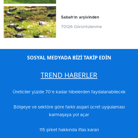
Sabah'ın arşivinden
70126 Görüntülenme
SOSYAL MEDYADA BİZİ TAKİP EDİN
TREND HABERLER
Üreticiler yüzde 70’e kadar hibelerden faydalanabilecek
Bölgeye ve sektöre göre farklı asgari ücret uygulaması
karmaşaya yol açar
115 şirket hakkında iflas kararı