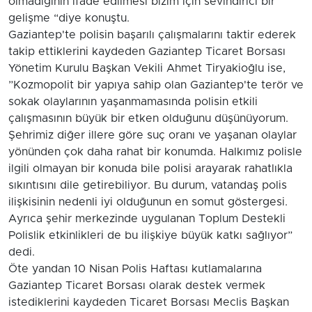
olmadığının ifade edilmesi bizim için sevindirici bir
gelişme “diye konuştu.
Gaziantep'te polisin başarılı çalışmalarını taktir ederek
takip ettiklerini kaydeden Gaziantep Ticaret Borsası
Yönetim Kurulu Başkan Vekili Ahmet Tiryakioğlu ise,
”Kozmopolit bir yapıya sahip olan Gaziantep'te terör ve
sokak olaylarının yaşanmamasında polisin etkili
çalışmasının büyük bir etken olduğunu düşünüyorum.
Şehrimiz diğer illere göre suç oranı ve yaşanan olaylar
yönünden çok daha rahat bir konumda. Halkımız polisle
ilgili olmayan bir konuda bile polisi arayarak rahatlıkla
sıkıntısını dile getirebiliyor. Bu durum, vatandaş polis
ilişkisinin nedenli iyi olduğunun en somut göstergesi.
Ayrıca şehir merkezinde uygulanan Toplum Destekli
Polislik etkinlikleri de bu ilişkiye büyük katkı sağlıyor”
dedi.
Öte yandan 10 Nisan Polis Haftası kutlamalarına
Gaziantep Ticaret Borsası olarak destek vermek
istediklerini kaydeden Ticaret Borsası Meclis Başkan