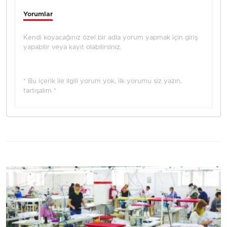
Yorumlar
Kendi koyacağınız özel bir adla yorum yapmak için giriş
yapabilir veya kayıt olabilirsiniz.
* Bu içerik ile ilgili yorum yok, ilk yorumu siz yazın,
tartışalım *