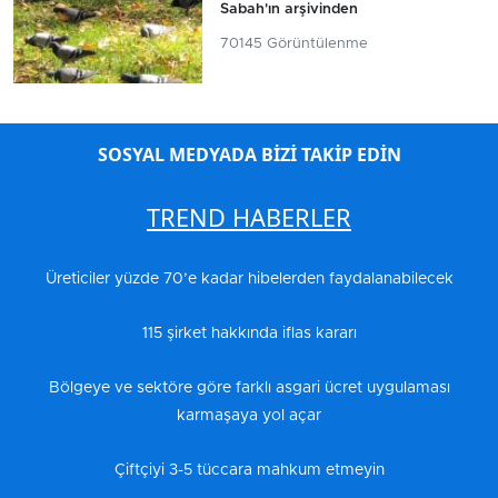
Sabah'ın arşivinden
70145 Görüntülenme
SOSYAL MEDYADA BİZİ TAKİP EDİN
TREND HABERLER
Üreticiler yüzde 70’e kadar hibelerden faydalanabilecek
115 şirket hakkında iflas kararı
Bölgeye ve sektöre göre farklı asgari ücret uygulaması
karmaşaya yol açar
Çiftçiyi 3-5 tüccara mahkum etmeyin