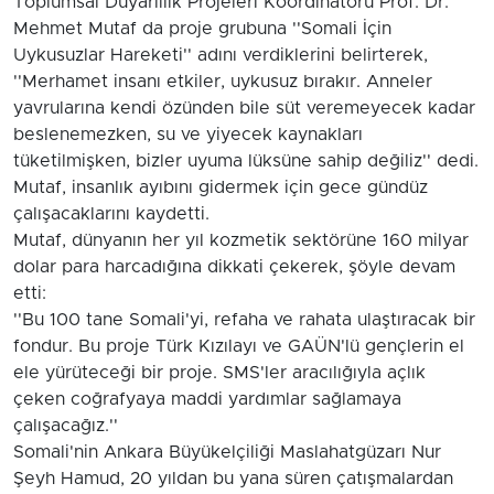
Toplumsal Duyarlılık Projeleri Koordinatörü Prof. Dr.
Mehmet Mutaf da proje grubuna ''Somali İçin
Uykusuzlar Hareketi'' adını verdiklerini belirterek,
''Merhamet insanı etkiler, uykusuz bırakır. Anneler
yavrularına kendi özünden bile süt veremeyecek kadar
beslenemezken, su ve yiyecek kaynakları
tüketilmişken, bizler uyuma lüksüne sahip değiliz'' dedi.
Mutaf, insanlık ayıbını gidermek için gece gündüz
çalışacaklarını kaydetti.
Mutaf, dünyanın her yıl kozmetik sektörüne 160 milyar
dolar para harcadığına dikkati çekerek, şöyle devam
etti:
''Bu 100 tane Somali'yi, refaha ve rahata ulaştıracak bir
fondur. Bu proje Türk Kızılayı ve GAÜN'lü gençlerin el
ele yürüteceği bir proje. SMS'ler aracılığıyla açlık
çeken coğrafyaya maddi yardımlar sağlamaya
çalışacağız.''
Somali'nin Ankara Büyükelçiliği Maslahatgüzarı Nur
Şeyh Hamud, 20 yıldan bu yana süren çatışmalardan