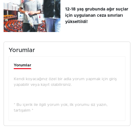
12-18 yaş grubunda ağır suçlar
için uygulanan ceza sınırları
yükseltildi!
Yorumlar
Yorumlar
Kendi koyacağınız özel bir adla yorum yapmak için giriş
yapabilir veya kayıt olabilirsiniz.
* Bu içerik ile ilgili yorum yok, ilk yorumu siz yazın,
tartışalım *