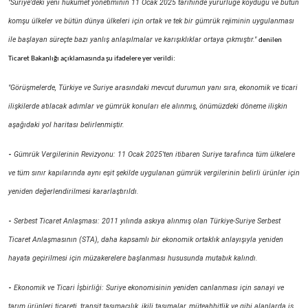
"Suriye'deki yeni hükümet yönetiminin 11 Ocak 2025 tarihinde yürürlüğe koyduğu ve bütün
komşu ülkeler ve bütün dünya ülkeleri için ortak ve tek bir gümrük rejiminin uygulanması
ile başlayan süreçte bazı yanlış anlaşılmalar ve karışıklıklar ortaya çıkmıştır."
denilen
Ticaret Bakanlığı açıklamasında şu ifadelere yer verildi:
"Görüşmelerde, Türkiye ve Suriye arasındaki mevcut durumun yanı sıra, ekonomik ve ticari
ilişkilerde atılacak adımlar ve gümrük konuları ele alınmış, önümüzdeki döneme ilişkin
aşağıdaki yol haritası belirlenmiştir.
-
Gümrük Vergilerinin Revizyonu: 11 Ocak 2025'ten itibaren Suriye tarafınca tüm ülkelere
ve tüm sınır kapılarında aynı eşit şekilde uygulanan gümrük vergilerinin belirli ürünler için
yeniden değerlendirilmesi kararlaştırıldı.
-
Serbest Ticaret Anlaşması: 2011 yılında askıya alınmış olan Türkiye-Suriye Serbest
Ticaret Anlaşmasının (STA), daha kapsamlı bir ekonomik ortaklık anlayışıyla yeniden
hayata geçirilmesi için müzakerelere başlanması hususunda mutabık kalındı.
-
Ekonomik ve Ticari İşbirliği: Suriye ekonomisinin yeniden canlanması için sanayi ve
tarım ürünleri ticareti, transit taşımacılık, ikili taşımalar, müteahhitlik ve gibi alanlarda iş