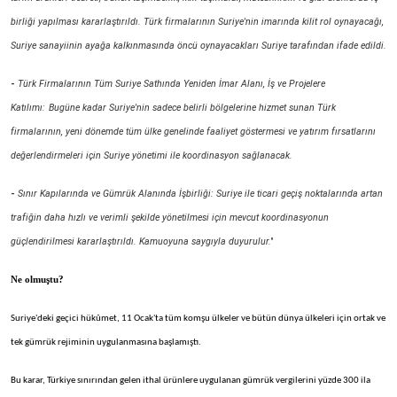
birliği yapılması kararlaştırıldı. Türk firmalarının Suriye'nin imarında kilit rol oynayacağı,
Suriye sanayiinin ayağa kalkınmasında öncü oynayacakları Suriye tarafından ifade edildi.
-
Türk Firmalarının Tüm Suriye Sathında Yeniden İmar Alanı, İş ve Projelere
Katılımı:
Bugüne kadar Suriye'nin sadece belirli bölgelerine hizmet sunan Türk
firmalarının, yeni dönemde tüm ülke genelinde faaliyet göstermesi ve yatırım fırsatlarını
değerlendirmeleri için Suriye yönetimi ile koordinasyon sağlanacak.
-
Sınır Kapılarında ve Gümrük Alanında İşbirliği: Suriye ile ticari geçiş noktalarında artan
trafiğin daha hızlı ve verimli şekilde yönetilmesi için mevcut koordinasyonun
güçlendirilmesi kararlaştırıldı. Kamuoyuna saygıyla duyurulur.''
Ne olmuştu?
Suriye'deki geçici hükûmet, 11 Ocak'ta tüm komşu ülkeler ve bütün dünya ülkeleri için ortak ve
tek gümrük rejiminin uygulanmasına başlamıştı.
Bu karar, Türkiye sınırından gelen ithal ürünlere uygulanan gümrük vergilerini yüzde 300 ila