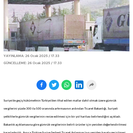
YAYINLAMA: 26 Ocak 2025 / 17.33
GÜNCELLEME: 26 Ocak 2025 / 17.33
Suriye'de geçiş hükûmetinin Türkiye’den ithal edilen mallar dahil olmak üzere gümrük
vergilerini yüzde 300 ila 500 oranında artırmasının ardından Ticaret Bakanlığı, Suriyeli
yetkililerle gümrük vergilerinin revize edilmesi için bir yol haritası belirlendiğini açıkladı.
Bakanlık açıklamasına göre gümrük vergilerinin belirli ürünler için yeniden değerlendirilmesi
kararlaştırıldı. Ayrıca Türkiye-Suriye Serbest Ticaret Anlaşması'nın yeniden hayata geçirilmesi