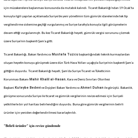
için müzakerelere başlanması konusunda da mutabık kalındı. Ticaret Bakanlığı'ndan 19 Ocak'ta
konuyla ilgili yapılan açıklamada Suriye'de yeni yönetimin tüm gümrük idarelerinde tek tip
vergilendirme sistemine geçtiği vurgulanmış ve Suriye tarafıyla konuyla ilgili görüşmelerin
devam ettiği vurgulanmıştı. Bu kez Ticaret Bakanlığı heyeti, gümrük vergisi sorununu çözmek
üzere Suriye'nin başkenti Şam'a gitti.
Mustafa Tuzcu
Ticaret Bakanlığı, Bakan Yardımcısı
başkanlığındaki teknik kurmaylardan
oluşan heyetin konuyu görüşmek üzere dün Türk Hava Yolları uçağıyla Suriye'nin başkenti Şam'a
gittiğini duyurdu. Ticaret Bakanlığı heyeti, Şam'da Suriye Ticaret ve Tüketicinin
Mahir Khalil al-Hasan
Korunması Bakanı
, Kara ve Deniz Sınırları Otoritesi
Kuteybe Bedevi
Ahmet Duhan
Başkani
ve Dışişleri Bakan Yardımcısı
ile görüştü. Bakanlık,
görüşme sonucunda Suriye ile ticaret ve gümrük vergilerinin revize edimesi için Suriyeli
yetkililerle bir yol haritası belirlendiğini duyurdu. Buna göre gümrük vergilerinin belirli
ürünler için yeniden değerlendirilmesi kararlaştırıldı.
"Belirli ürünler" için revize gündemde