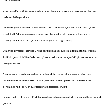
daha yüksek oldu.
Bu sonuçla Mayıs 2026, kayıtlardaki en sıcak ikinci mayıs ayı olarak kaydedildi. İlk sırada
ise Mayıs 2024 yer alıyor.
Deniz yüzeyi sıcaklıkları da yüksek seyrini sürdürdü. Mayıs ayında ortalama deniz yüzeyi
sıcaklığı 20,9 derece olarak ölçüldü ve bu değer kayıtlardaki en yüksek ikinci mayıs
sıcaklığı oldu. Rekor ise 20,93 derece ile Mayıs 2024'te görülmüştü.
Uzmanlar, Ekvatoral Pasifik'te El Nino koşullarına geçiş sürecinin devam ettiğini, tropikal
Pasifik'in geniş bir bölümünde deniz yüzeyi sıcaklıklarının olağanüstü yüksek seviyelerde
kaldığını belirtti.
Avrupa'da mayıs ayı boyunca hava koşullarında büyük farklılıklar yaşandı. Ayın bazı
dönemlerinde serin hava etkili olurken, özellikle Batı Avrupa'da yılın bu kadar erken
döneminde nadir görülen güçlü sıcak hava dalgaları görüldü.
Fransa, İngiltere, İrlanda ve Portekiz sıcak hava dalgasından en fazla etkilenen ülkeler arasında
yer aldı.