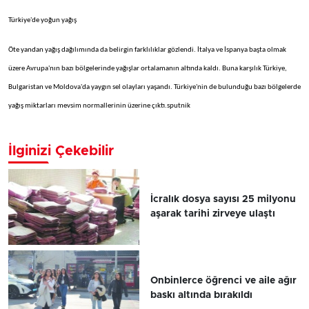
Türkiye'de yoğun yağış
Öte yandan yağış dağılımında da belirgin farklılıklar gözlendi. İtalya ve İspanya başta olmak
üzere Avrupa'nın bazı bölgelerinde yağışlar ortalamanın altında kaldı. Buna karşılık Türkiye,
Bulgaristan ve Moldova'da yaygın sel olayları yaşandı. Türkiye'nin de bulunduğu bazı bölgelerde
yağış miktarları mevsim normallerinin üzerine çıktı.sputnik
İlginizi Çekebilir
İcralık dosya sayısı 25 milyonu
aşarak tarihi zirveye ulaştı
Onbinlerce öğrenci ve aile ağır
baskı altında bırakıldı