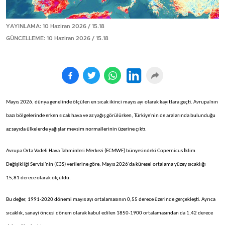
YAYINLAMA: 10 Haziran 2026 / 15.18
GÜNCELLEME: 10 Haziran 2026 / 15.18
Mayıs 2026, dünya genelinde ölçülen en sıcak ikinci mayıs ayı olarak kayıtlara geçti. Avrupa'nın
bazı bölgelerinde erken sıcak hava ve az yağış görülürken, Türkiye'nin de aralarında bulunduğu
az sayıda ülkelerde yağışlar mevsim normallerinin üzerine çıktı.
Avrupa Orta Vadeli Hava Tahminleri Merkezi (ECMWF) bünyesindeki Copernicus İklim
Değişikliği Servisi'nin (C3S) verilerine göre, Mayıs 2026'da küresel ortalama yüzey sıcaklığı
15,81 derece olarak ölçüldü.
Bu değer, 1991-2020 dönemi mayıs ayı ortalamasının 0,55 derece üzerinde gerçekleşti. Ayrıca
sıcaklık, sanayi öncesi dönem olarak kabul edilen 1850-1900 ortalamasından da 1,42 derece