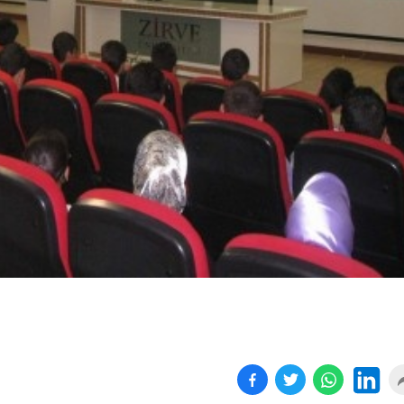
Sokak kedileri, ev kedisi
Altında sert yükseli
ol...
sürüyo...