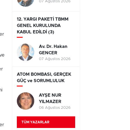
07 Ağustos 2026
12. YARGI PAKETİ TBMM
GENEL KURULUNDA
KABUL EDİLDİ (3)
er
Av. Dr. Hakan
GENCER
 ve
07 Ağustos 2026
er
ATOM BOMBASI, GERÇEK
GÜÇ ve SORUMLULUK
ni
AYŞE NUR
YILMAZER
06 Ağustos 2026
TÜM YAZARLAR
er