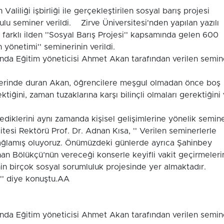
aliliği işbirliği ile gerçekleştirilen sosyal barış projesi
ulu seminer verildi. Zirve Üniversitesi'nden yapılan yazılı
arklı ilden ''Sosyal Barış Projesi'' kapsamında gelen 600
 yönetimi'' seminerinin verildi.
'nda Eğitim yöneticisi Ahmet Akan tarafından verilen semin
zerinde duran Akan, öğrencilere meşgul olmadan önce boş
tiğini, zaman tuzaklarına karşı bilinçli olmaları gerektiğini
diklerini aynı zamanda kişisel gelişimlerine yönelik semin
itesi Rektörü Prof. Dr. Adnan Kısa, '' Verilen seminerlerle
 sağlamış oluyoruz. Önümüzdeki günlerde ayrıca Şahinbey
n Bölükçü’nün vereceği konserle keyifli vakit geçirmeleri
nin birçok sosyal sorumluluk projesinde yer almaktadır.
'' diye konuştu.AA
'nda Eğitim yöneticisi Ahmet Akan tarafından verilen semin