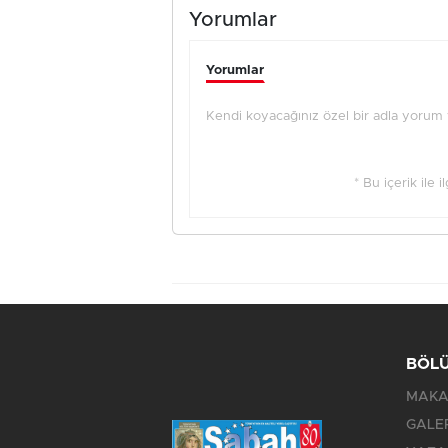
Yorumlar
Yorumlar
Kendi koyacağınız özel bir adla yorum ya
* Bu içerik ile 
BÖL
MAKA
GALE