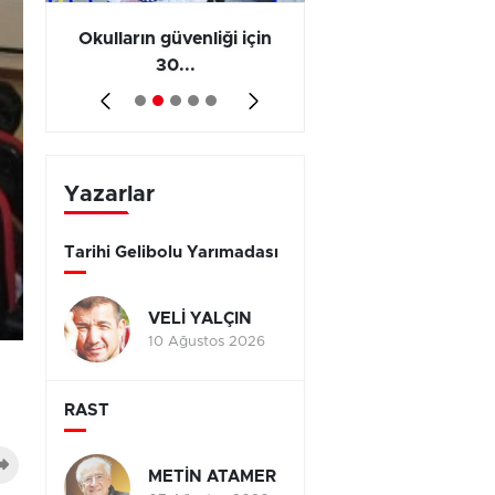
ş
Okulların güvenliği için
Vergi ve SGK borçl
30...
yap...
Yazarlar
Tarihi Gelibolu Yarımadası
VELİ YALÇIN
10 Ağustos 2026
RAST
METİN ATAMER