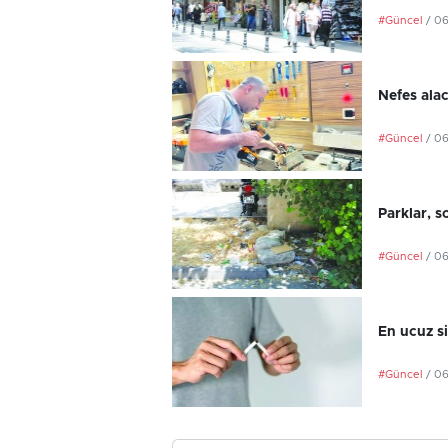
#Güncel
/ 0
Nefes ala
#Güncel
/ 0
Parklar, s
#Güncel
/ 0
En ucuz si
#Güncel
/ 0