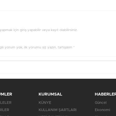
pmak için giriş yapabilir veya kayıt olabilirsiniz.
ilgili yorum yok, ilk yorumu siz yazın, tartışalım *
ÜMLER
KURUMSAL
HABERLE
LELER
KÜNYE
Güncel
RİLER
KULLANIM ŞARTLARI
Ekonomi