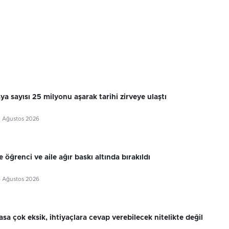
sya sayısı 25 milyonu aşarak tarihi zirveye ulaştı
7 Ağustos 2026
 öğrenci ve aile ağır baskı altında bırakıldı
6 Ağustos 2026
sa çok eksik, ihtiyaçlara cevap verebilecek nitelikte değil