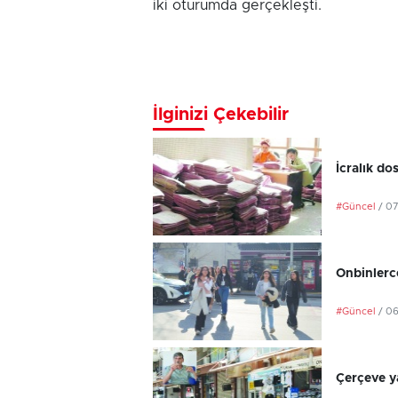
iki oturumda gerçekleşti.
İlginizi Çekebilir
İcralık do
#Güncel
/ 0
Onbinlerce
#Güncel
/ 0
Çerçeve ya