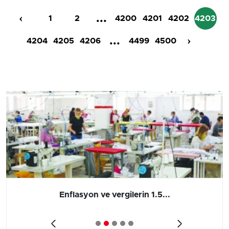
‹
...
1
2
4200
4201
4202
4203
...
›
4204
4205
4206
4499
4500
Barış yatırımı, üretimi ve...