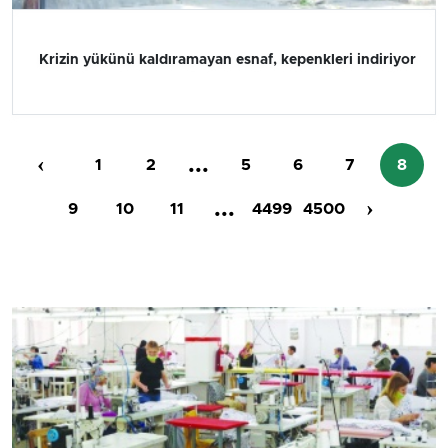
Krizin yükünü kaldıramayan esnaf, kepenkleri indiriyor
‹
...
1
2
5
6
7
8
...
›
9
10
11
4499
4500