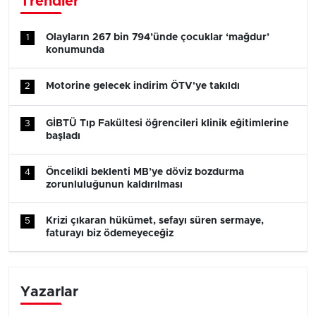
Trendler
Olayların 267 bin 794’ünde çocuklar ‘mağdur’
1
konumunda
Motorine gelecek indirim ÖTV'ye takıldı
2
GİBTÜ Tıp Fakültesi öğrencileri klinik eğitimlerine
3
başladı
Öncelikli beklenti MB’ye döviz bozdurma
4
zorunluluğunun kaldırılması
Krizi çıkaran hükümet, sefayı süren sermaye,
5
faturayı biz ödemeyeceğiz
Yazarlar