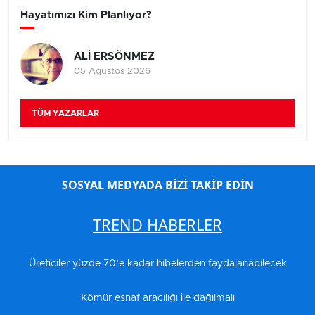
Hayatımızı Kim Planlıyor?
ALİ ERSÖNMEZ
05 Ağustos 2026
TÜM YAZARLAR
SOSYAL MEDYADA BİZİ TAKİP EDİN
TREND HABERLER
Üreticiler yüzde 70’e kadar hibelerden faydalanabilecek
Kömür esnaf aracılığı ile dağılmalı