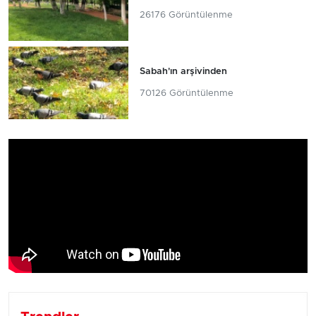
26176 Görüntülenme
Sabah'ın arşivinden
70126 Görüntülenme