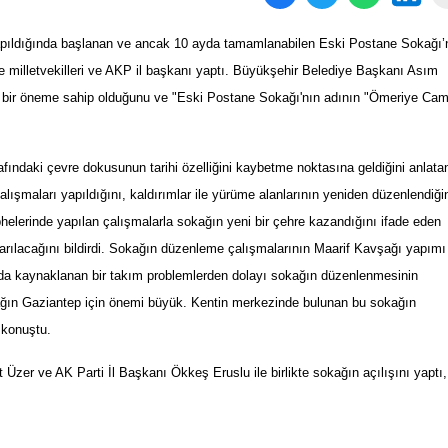
yapıldığında başlanan ve ancak 10 ayda tamamlanabilen Eski Postane Sokağı’
kte milletvekilleri ve AKP il başkanı yaptı. Büyükşehir Belediye Başkanı Asım
hi bir öneme sahip olduğunu ve "Eski Postane Sokağı'nın adının "Ömeriye Cam
afındaki çevre dokusunun tarihi özelliğini kaybetme noktasına geldiğini anlata
şmaları yapıldığını, kaldırımlar ile yürüme alanlarının yeniden düzenlendiği
helerinde yapılan çalışmalarla sokağın yeni bir çehre kazandığını ifade eden
arılacağını bildirdi. Sokağın düzenleme çalışmalarının Maarif Kavşağı yapımı
şında kaynaklanan bir takım problemlerden dolayı sokağın düzenlenmesinin
okağın Gaziantep için önemi büyük. Kentin merkezinde bulunan bu sokağın
 konuştu.
Üzer ve AK Parti İl Başkanı Ökkeş Eruslu ile birlikte sokağın açılışını yaptı,