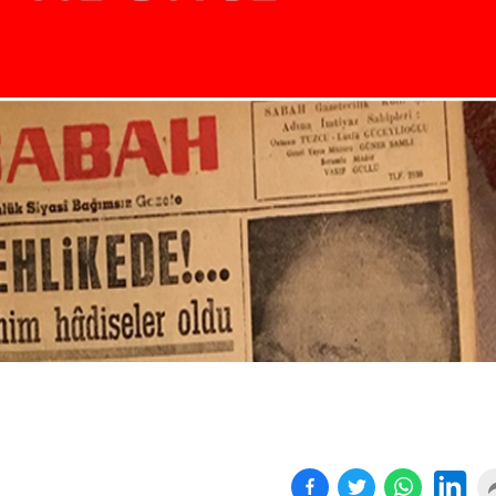
Birçok uyku hastalığının
En ucuz sigara 120 TL,
tan...
pa...