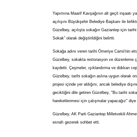
Yapımına Maarif Kavşağının alt geçit inşaatı 
açılışını Büyükşehir Belediye Başkanı ile birli
Güzelbey, açılışta sokağın Gaziantep için tari
Sokak” olarak değiştirildiğini belirtti.
Sokağa adını veren tarihi Ömeriye Camii'nin etr
Güzelbey, sokakta restorasyon ve düzenleme çalı
kaydetti. Çeşmeler, ışıklandırma ve dükkan cep
Güzelbey, tarihi sokağın aslına uygun olarak on
projesi içinde yer aldığını, ancak belediye dı
geciktiğini dile getiren Güzelbey, "Bu tarihi s
hareketlenmesi için çalışmalar yapacağız" diye
Güzelbey, AK Parti Gaziantep Milletvekili Ahmet 
esnafı gezerek sohbet etti.