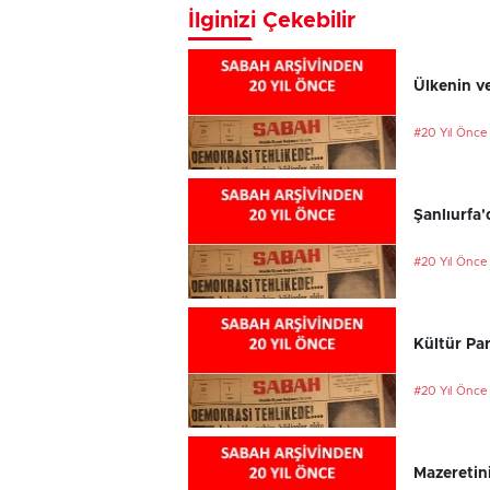
İlginizi Çekebilir
Ülkenin ve
#20 Yıl Önce
Şanlıurfa'
#20 Yıl Önce
Kültür Par
#20 Yıl Önce
Mazeretini