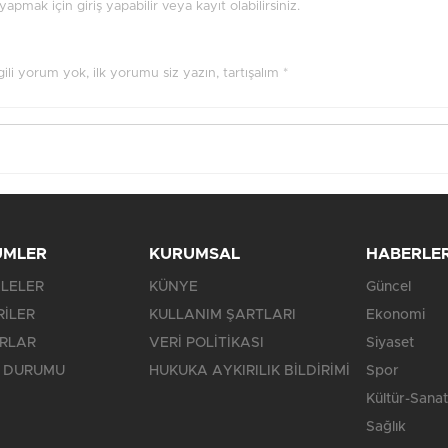
pmak için giriş yapabilir veya kayıt olabilirsiniz.
ilgili yorum yok, ilk yorumu siz yazın, tartışalım *
ÜMLER
KURUMSAL
HABERLE
LELER
KÜNYE
Güncel
RİLER
KULLANIM ŞARTLARI
Ekonomi
RLAR
VERİ POLİTİKASI
Siyaset
 DURUMU
HUKUKA AYKIRILIK BİLDİRİMİ
Spor
Kültür-Sanat
Sağlık