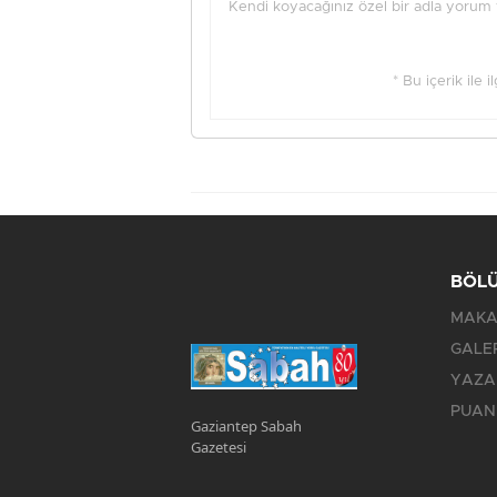
Kendi koyacağınız özel bir adla yorum ya
* Bu içerik ile 
BÖL
MAKA
GALE
YAZA
PUAN
Gaziantep Sabah
Gazetesi