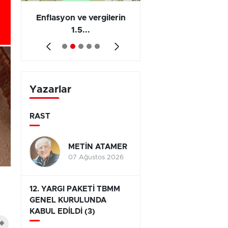
 en
Enflasyon ve vergilerin
Barış yatırımı, üre
1.5...
ve...
Yazarlar
RAST
METİN ATAMER
07 Ağustos 2026
12. YARGI PAKETİ TBMM
GENEL KURULUNDA
KABUL EDİLDİ (3)