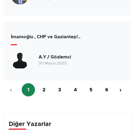
İmamoğlu , CHP ve Gaziantep!..
A.Y / Gözlemci
30 Mayıs 2025
‹
›
1
2
3
4
5
6
Diğer Yazarlar