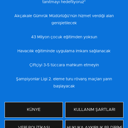
tanıtmayı hedefliyoruz"
Akçakale Gümrük Müdürlüğü’nün hizmet verdiği alan
genişletilecek
43 Milyon çocuk eğitimden yoksun
Havacılık eğitiminde uygulama imkanı sağlanacak
Çiftçiyi 3-5 tüccara mahkum etmeyin
Şampiyonlar Ligi 2. eleme turu rövanş maçları yarın
başlayacak
KÜNYE
KULLANIM ŞARTLARI
VERİ POLİTİKASI
HUKUKA AYKIRILIK BİLDİRİMİ