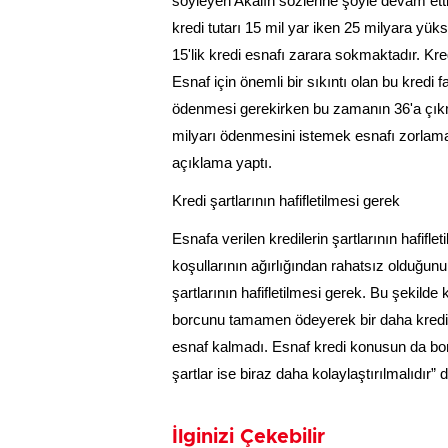
söyleyen Akalın sözlerine şöyle devam etti:
kredi tutarı 15 mil yar iken 25 milyara yük
15'lik kredi esnafı zarara sokmaktadır. K
Esnaf için önemli bir sıkıntı olan bu kredi 
ödenmesi gerekirken bu zamanın 36'a çıkmas
milyarı ödenmesini istemek esnafı zorlamakt
açıklama yaptı.
Kredi şartlarının hafifletilmesi gerek
Esnafa verilen kredilerin şartlarının hafifl
koşullarının ağırlığından rahatsız olduğunu
şartlarının hafifletilmesi gerek. Bu şekild
borcunu tamamen ödeyerek bir daha kredi k
esnaf kalmadı. Esnaf kredi konusun da borc
şartlar ise biraz daha kolaylaştırılmalıdır” d
İlginizi Çekebilir