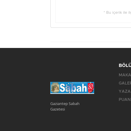
* Bu içerik ile 
BÖL
MAKA
GALE
YAZA
PUAN
Gaziantep Sabah
Gazetesi