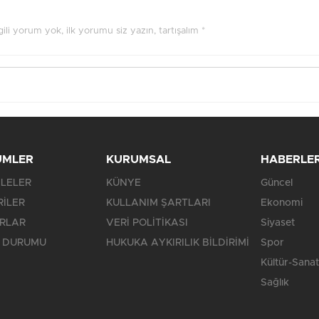
ilgili yorum yok, ilk yorumu siz yazın, tartışalım *
ÜMLER
KURUMSAL
HABERLE
LELER
KÜNYE
Güncel
RİLER
KULLANIM ŞARTLARI
Ekonomi
RLAR
VERİ POLİTİKASI
Siyaset
 DURUMU
HUKUKA AYKIRILIK BİLDİRİMİ
Spor
Kültür-Sanat
Sağlık