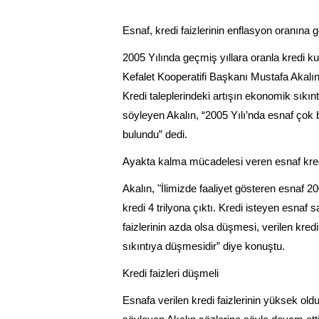
Esnaf, kredi faizlerinin enflasyon oranın
2005 Yılında geçmiş yıllara oranla kredi k
Kefalet Kooperatifi Başkanı Mustafa Akalın, 
Kredi taleplerindeki artışın ekonomik sıkı
söyleyen Akalın, “2005 Yılı’nda esnaf çok b
bulundu” dedi.
Ayakta kalma mücadelesi veren esnaf kre
Akalın, "İlimizde faaliyet gösteren esnaf 20
kredi 4 trilyona çıktı. Kredi isteyen esnaf 
faizlerinin azda olsa düşmesi, verilen kre
sıkıntıya düşmesidir” diye konuştu.
Kredi faizleri düşmeli
Esnafa verilen kredi faizlerinin yüksek old