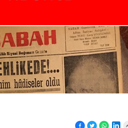
Birçok uyku hastalığının
En ucuz sigara 120 TL,
tan...
pa...