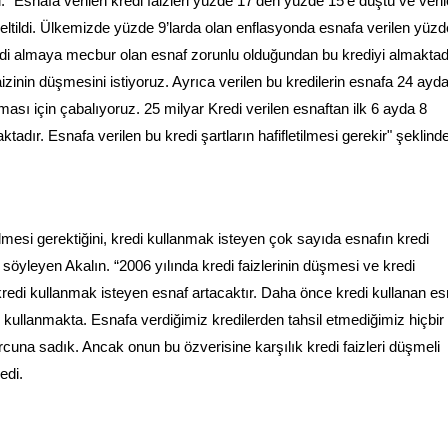
 “Esnafa verilen kredi faizleri yüzde 17'den yüzde 15'e düştü ve veri
seltildi. Ülkemizde yüzde 9’larda olan enflasyonda esnafa verilen yüzd
redi almaya mecbur olan esnaf zorunlu olduğundan bu krediyi almaktadı
faizinin düşmesini istiyoruz. Ayrıca verilen bu kredilerin esnafa 24 ayd
ı için çabalıyoruz. 25 milyar Kredi verilen esnaftan ilk 6 ayda 8
adır. Esnafa verilen bu kredi şartların hafifletilmesi gerekir" şeklind
etilmesi gerektiğini, kredi kullanmak isteyen çok sayıda esnafın kredi
 söyleyen Akalın. “2006 yılında kredi faizlerinin düşmesi ve kredi
e kredi kullanmak isteyen esnaf artacaktır. Daha önce kredi kullanan es
ullanmakta. Esnafa verdiğimiz kredilerden tahsil etmediğimiz hiçbir
una sadık. Ancak onun bu özverisine karşılık kredi faizleri düşmeli
edi.