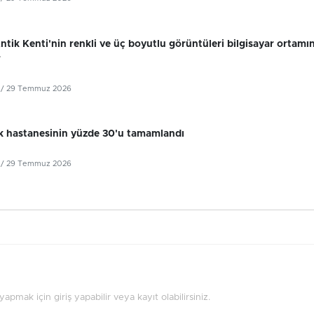
tik Kenti'nin renkli ve üç boyutlu görüntüleri bilgisayar ortamı
r
/ 29 Temmuz 2026
k hastanesinin yüzde 30'u tamamlandı
/ 29 Temmuz 2026
pmak için giriş yapabilir veya kayıt olabilirsiniz.