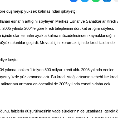
a göre düşmeyip yüksek kalmasından şikayetçi
ullanan esnafın arttığını söyleyen Merkez Esnaf ve Sanatkarlar Kredi 
2005 yılında 2004’e göre kredi taleplerinin dört kat artığını söyledi.
ntı içinde olan esnafın ayakta kalma mücadelesinden kaynaklandığını
üyük sıkıntılar geçirdi. Mevcut işini korumak için de kredi talebinde
diye koştu
04 yılında toplam 1 trilyon 500 milyar kredi aldı. 2005 yılında verilen
sayısı yüzde yüz oranında artı. Bu kredi isteği artışının sebebi ise kred
di miktarının artması en önemlisi de 2005 yılında esnafın daha çok
uğunu, faizlerin düşürülmesinin vade sürelerinin de uzatılması gerektiğ