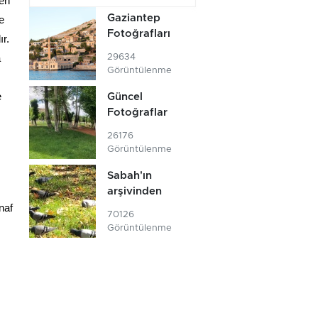
len
Gaziantep
e
Fotoğrafları
r.
a
29634
Görüntülenme
e
Güncel
Fotoğraflar
26176
Görüntülenme
Sabah'ın
arşivinden
naf
70126
Görüntülenme