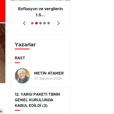
 en
Enflasyon ve vergilerin
Barış yatırımı, üre
1.5...
ve...
Yazarlar
RAST
METİN ATAMER
07 Ağustos 2026
12. YARGI PAKETİ TBMM
GENEL KURULUNDA
KABUL EDİLDİ (3)