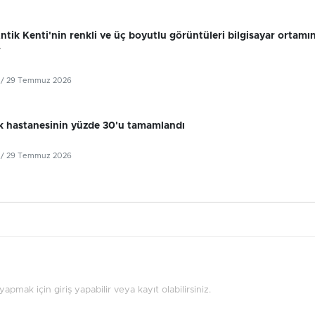
tik Kenti'nin renkli ve üç boyutlu görüntüleri bilgisayar ortamı
r
/ 29 Temmuz 2026
k hastanesinin yüzde 30'u tamamlandı
/ 29 Temmuz 2026
pmak için giriş yapabilir veya kayıt olabilirsiniz.