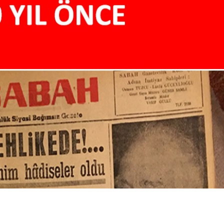
Sokak kedileri, ev kedisi
Altında sert yükseli
ol...
sürüyo...