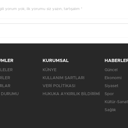
ilgili yorum yok, ilk yorumu siz yazın, tartışalım *
ÜMLER
KURUMSAL
HABERLE
LELER
KÜNYE
Güncel
RİLER
KULLANIM ŞARTLARI
Ekonomi
RLAR
VERİ POLİTİKASI
Siyaset
 DURUMU
HUKUKA AYKIRILIK BİLDİRİMİ
Spor
Kültür-Sanat
Sağlık