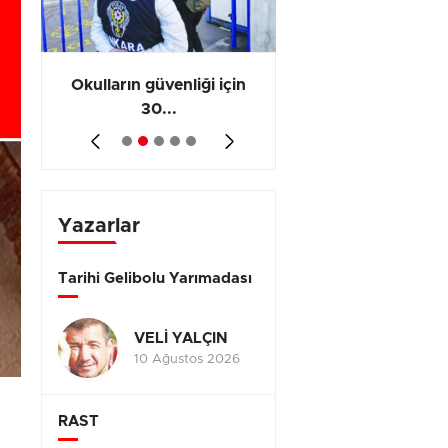
ş
Okulların güvenliği için
Vergi ve SGK borçl
30...
yap...
Yazarlar
Tarihi Gelibolu Yarımadası
VELİ YALÇIN
10 Ağustos 2026
RAST