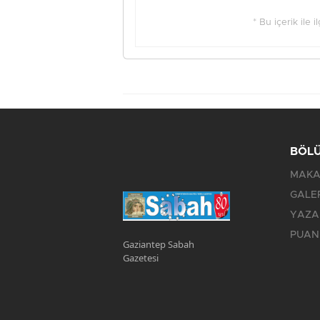
* Bu içerik ile 
BÖL
MAKA
GALE
YAZA
PUAN
Gaziantep Sabah
Gazetesi