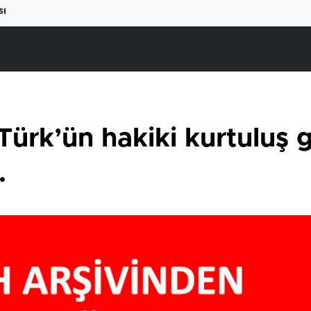
sı
rk’ün hakiki kurtuluş 
.