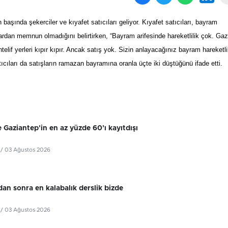
ında şekerciler ve kıyafet satıcıları geliyor. Kıyafet satıcıları, bayram
rdan memnun olmadığını belirtirken, “Bayram arifesinde hareketlilik çok. Gazi
if yerleri kıpır kıpır. Ancak satış yok. Sizin anlayacağınız bayram hareketlil
cıları da satışların ramazan bayramına oranla üçte iki düştüğünü ifade etti.
 Gaziantep'in en az yüzde 60’ı kayıtdışı
/ 03 Ağustos 2026
dan sonra en kalabalık derslik bizde
/ 03 Ağustos 2026