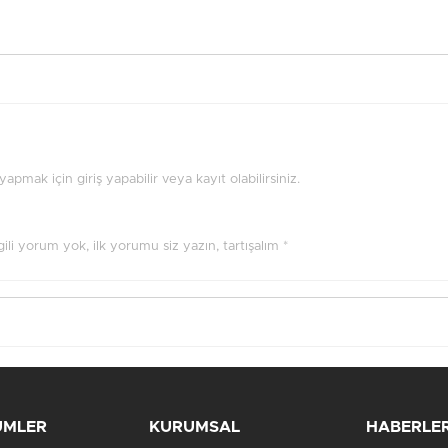
pmak için giriş yapabilir veya kayıt olabilirsiniz.
ilgili yorum yok, ilk yorumu siz yazın, tartışalım *
ÜMLER
KURUMSAL
HABERLE