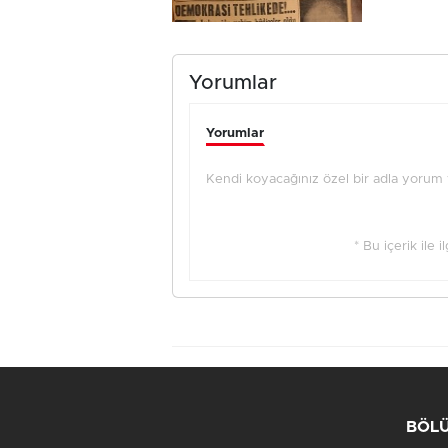
Yorumlar
Yorumlar
Kendi koyacağınız özel bir adla yorum ya
* Bu içerik ile 
BÖL