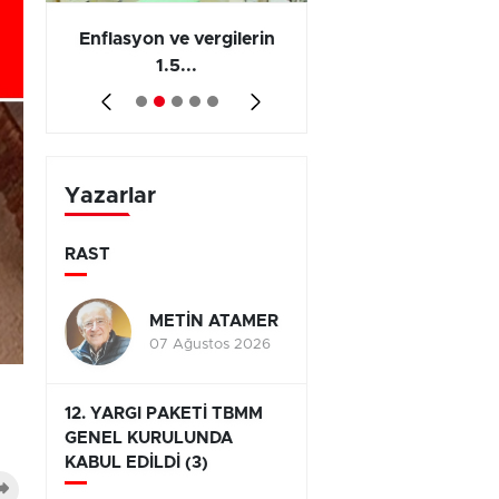
 en
Enflasyon ve vergilerin
Barış yatırımı, üre
1.5...
ve...
Yazarlar
RAST
METİN ATAMER
07 Ağustos 2026
12. YARGI PAKETİ TBMM
GENEL KURULUNDA
KABUL EDİLDİ (3)