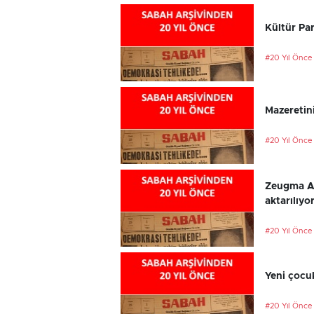
Kültür Par
#20 Yıl Önce
Mazeretini
#20 Yıl Önce
Zeugma An
aktarılıyo
#20 Yıl Önce
Yeni çocu
#20 Yıl Önce