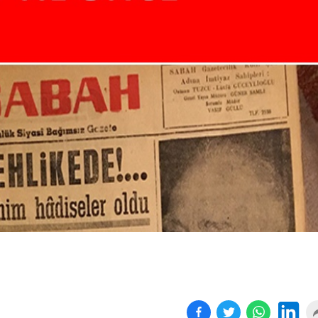
Birçok uyku hastalığının
En ucuz sigara 120 TL,
tan...
pa...