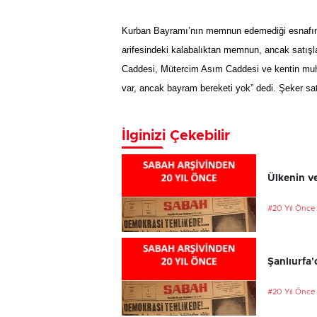
Kurban Bayramı’nın memnun edemediği esnafın baş
arifesindeki kalabalıktan memnun, ancak satışla
Caddesi, Mütercim Asım Caddesi ve kentin muhtel
var, ancak bayram bereketi yok” dedi. Şeker satı
İlginizi Çekebilir
Ülkenin ve
#20 Yıl Önce
Şanlıurfa'
#20 Yıl Önce