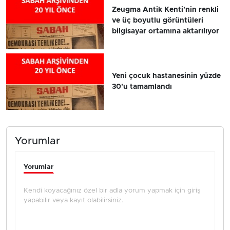
Zeugma Antik Kenti'nin renkli
ve üç boyutlu görüntüleri
bilgisayar ortamına aktarılıyor
Yeni çocuk hastanesinin yüzde
30'u tamamlandı
Yorumlar
Yorumlar
Kendi koyacağınız özel bir adla yorum yapmak için giriş
yapabilir veya kayıt olabilirsiniz.