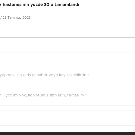
k hastanesinin yüzde 30'u tamamlandı
/ 29 Temmuz 2026
pmak için giriş yapabilir veya kayıt olabilirsiniz.
ilgili yorum yok, ilk yorumu siz yazın, tartışalım *