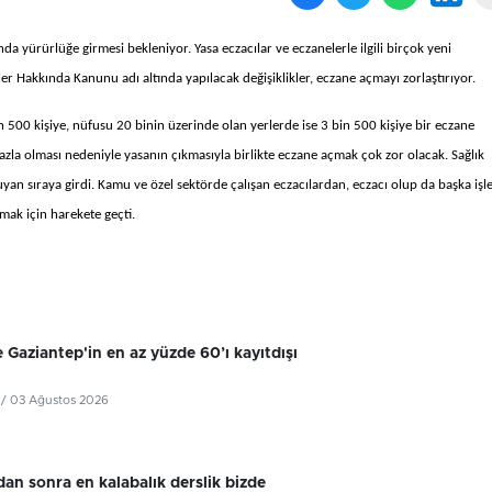
nda yürürlüğe girmesi bekleniyor. Yasa eczacılar ve eczanelerle ilgili birçok yeni
er Hakkında Kanunu adı altında yapılacak değişiklikler, eczane açmayı zorlaştırıyor.
 500 kişiye, nüfusu 20 binin üzerinde olan yerlerde ise 3 bin 500 kişiye bir eczane
azla olması nedeniyle yasanın çıkmasıyla birlikte eczane açmak çok zor olacak. Sağlık
yan sıraya girdi. Kamu ve özel sektörde çalışan eczacılardan, eczacı olup da başka işl
lmak için harekete geçti.
 Gaziantep'in en az yüzde 60’ı kayıtdışı
/ 03 Ağustos 2026
dan sonra en kalabalık derslik bizde