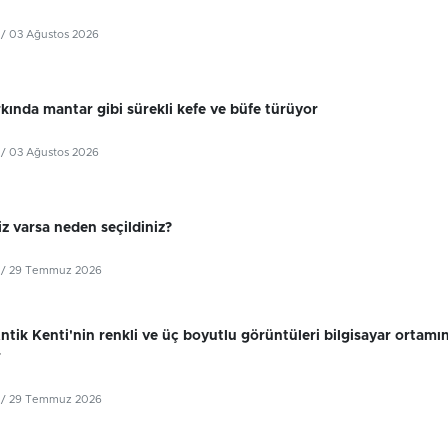
/ 03 Ağustos 2026
kında mantar gibi sürekli kefe ve büfe türüyor
/ 03 Ağustos 2026
z varsa neden seçildiniz?
/ 29 Temmuz 2026
tik Kenti'nin renkli ve üç boyutlu görüntüleri bilgisayar ortamı
r
/ 29 Temmuz 2026