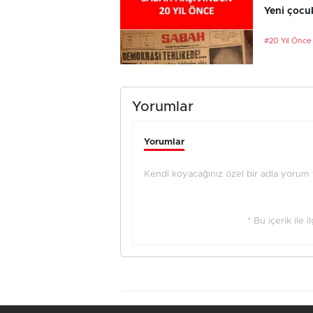
Yeni çocu
#20 Yıl Önce
Yorumlar
Yorumlar
Kendi koyacağınız özel bir adla yorum ya
* Bu içerik ile 