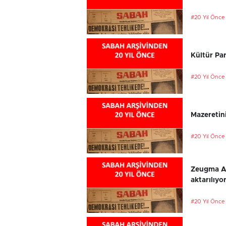
#20 Yıl Önce
Kültür Par
#20 Yıl Önce
Mazeretini
#20 Yıl Önce
Zeugma An
aktarılıyo
#20 Yıl Önce