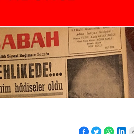
Birçok uyku hastalığının
En ucuz sigara 120 TL,
tan...
pa...