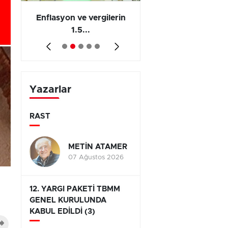
 en
Enflasyon ve vergilerin
Barış yatırımı, üre
1.5...
ve...
Yazarlar
RAST
METİN ATAMER
07 Ağustos 2026
12. YARGI PAKETİ TBMM
GENEL KURULUNDA
KABUL EDİLDİ (3)