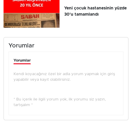
Yeni çocuk hastanesinin yüzde
30'u tamamlandı
Yorumlar
Yorumlar
Kendi koyacağınız özel bir adla yorum yapmak için giriş
yapabilir veya kayıt olabilirsiniz.
* Bu içerik ile ilgili yorum yok, ilk yorumu siz yazın,
tartışalım *