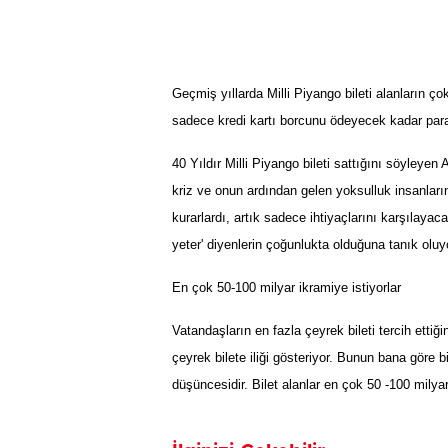
Geçmiş yıllarda Milli Piyango bileti alanların ço
sadece kredi kartı borcunu ödeyecek kadar para i
40 Yıldır Milli Piyango bileti sattığını söyleyen
kriz ve onun ardından gelen yoksulluk insanların 
kurarlardı, artık sadece ihtiyaçlarını karşılayaca
yeter' diyenlerin çoğunlukta olduğuna tanık olu
En çok 50-100 milyar ikramiye istiyorlar
Vatandaşların en fazla çeyrek bileti tercih ettiğ
çeyrek bilete iliği gösteriyor. Bunun bana göre b
düşüncesidir. Bilet alanlar en çok 50 -100 milyar