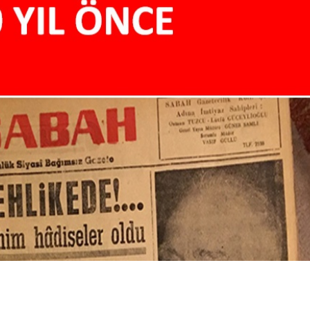
Birçok uyku hastalığının
En ucuz sigara 120 TL,
tan...
pa...