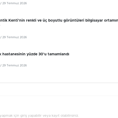
/ 29 Temmuz 2026
tik Kenti'nin renkli ve üç boyutlu görüntüleri bilgisayar ortamı
r
/ 29 Temmuz 2026
k hastanesinin yüzde 30'u tamamlandı
/ 29 Temmuz 2026
pmak için giriş yapabilir veya kayıt olabilirsiniz.