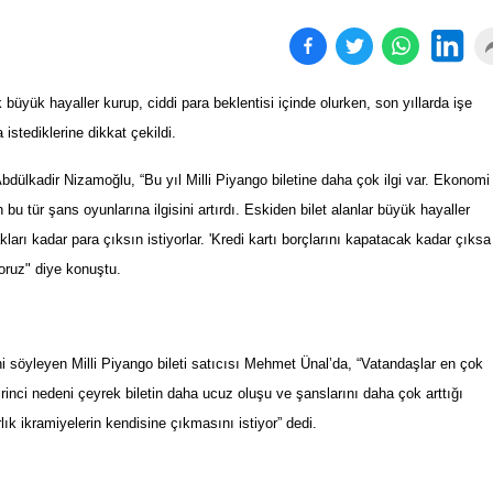
k büyük hayaller kurup, ciddi para beklentisi içinde olurken, son yıllarda işe
stediklerine dikkat çekildi.
 Abdülkadir Nizamoğlu, “Bu yıl Milli Piyango biletine daha çok ilgi var. Ekonomi
bu tür şans oyunlarına ilgisini artırdı. Eskiden bilet alanlar büyük hayaller
kları kadar para çıksın istiyorlar. 'Kredi kartı borçlarını kapatacak kadar çıksa
yoruz" diye konuştu.
ini söyleyen Milli Piyango bileti satıcısı Mehmet Ünal’da, “Vatandaşlar en çok
irinci nedeni çeyrek biletin daha ucuz oluşu ve şanslarını daha çok arttığı
lık ikramiyelerin kendisine çıkmasını istiyor” dedi.