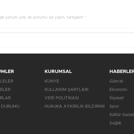
ilgili yorum yok, ilk yorumu siz yazın, tartışalım *
ÜMLER
KURUMSAL
HABERLE
LELER
KÜNYE
Güncel
RİLER
KULLANIM ŞARTLARI
Ekonomi
RLAR
VERİ POLİTİKASI
Siyaset
 DURUMU
HUKUKA AYKIRILIK BİLDİRİMİ
Spor
Kültür-Sanat
Sağlık