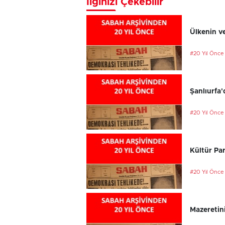
İlginizi Çekebilir
Ülkenin ve
#20 Yıl Önce
Şanlıurfa'
#20 Yıl Önce
Kültür Par
#20 Yıl Önce
Mazeretini