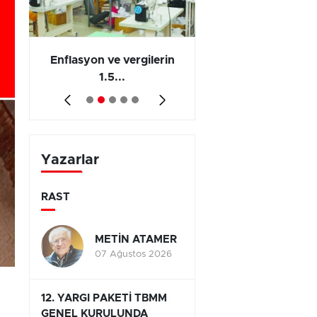
 en
Enflasyon ve vergilerin
Barış yatırımı, üre
1.5...
ve...
Yazarlar
RAST
METİN ATAMER
07 Ağustos 2026
12. YARGI PAKETİ TBMM
GENEL KURULUNDA