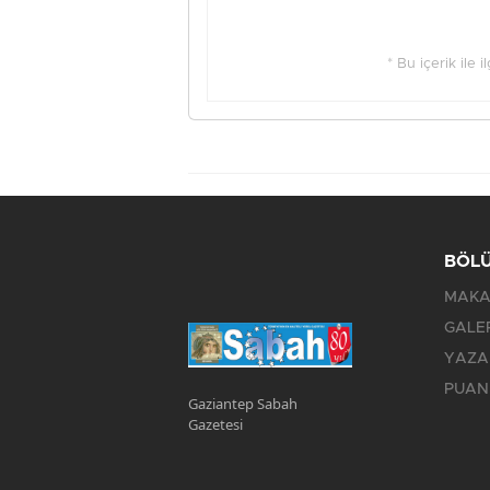
* Bu içerik ile 
BÖL
MAKA
GALE
YAZA
PUAN
Gaziantep Sabah
Gazetesi