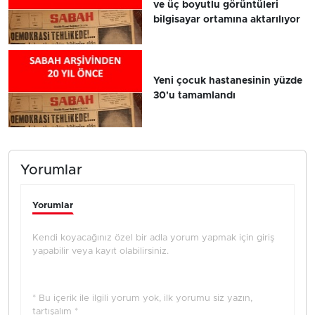
ve üç boyutlu görüntüleri
bilgisayar ortamına aktarılıyor
Yeni çocuk hastanesinin yüzde
30'u tamamlandı
Yorumlar
Yorumlar
Kendi koyacağınız özel bir adla yorum yapmak için giriş
yapabilir veya kayıt olabilirsiniz.
* Bu içerik ile ilgili yorum yok, ilk yorumu siz yazın,
tartışalım *