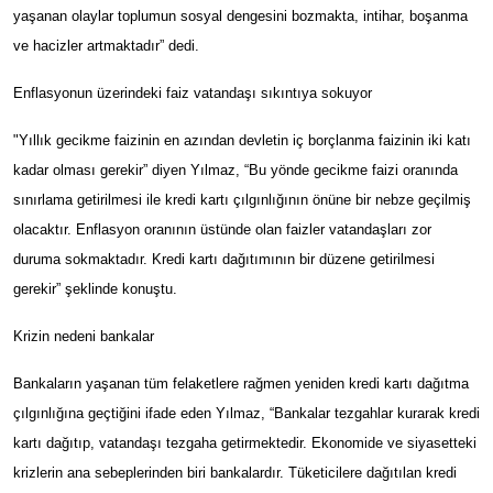
yaşanan olaylar toplumun sosyal dengesini bozmakta, intihar, boşanma
ve hacizler artmaktadır” dedi.
Enflasyonun üzerindeki faiz vatandaşı sıkıntıya sokuyor
"Yıllık gecikme faizinin en azından devletin iç borçlanma faizinin iki katı
kadar olması gerekir” diyen Yılmaz, “Bu yönde gecikme faizi oranında
sınırlama getirilmesi ile kredi kartı çılgınlığının önüne bir nebze geçilmiş
olacaktır. Enflasyon oranının üst
ü
nde olan faizler vatanda
ş
lar
ı
zor
duruma sokmaktad
ı
r. Kredi kart
ı
da
ğı
t
ı
m
ı
n
ı
n bir d
ü
zene getirilmesi
gerekir
”
ş
eklinde konu
ş
tu.
Krizin nedeni bankalar
Bankaların yaşanan tüm felaketlere rağmen yeniden kredi kartı dağıtma
çılgınlığına geçtiğini ifade eden Yılmaz, “Bankalar tezgahlar kurarak kredi
kartı dağıtıp, vatandaşı tezgaha getirmektedir. Ekonomide ve siyasetteki
krizlerin ana sebeplerinden biri bankalardır. Tüketicilere dağıtılan kredi