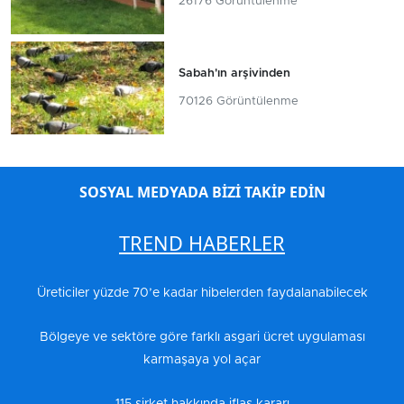
26176 Görüntülenme
Sabah'ın arşivinden
70126 Görüntülenme
SOSYAL MEDYADA BİZİ TAKİP EDİN
TREND HABERLER
Üreticiler yüzde 70’e kadar hibelerden faydalanabilecek
Bölgeye ve sektöre göre farklı asgari ücret uygulaması
karmaşaya yol açar
115 şirket hakkında iflas kararı