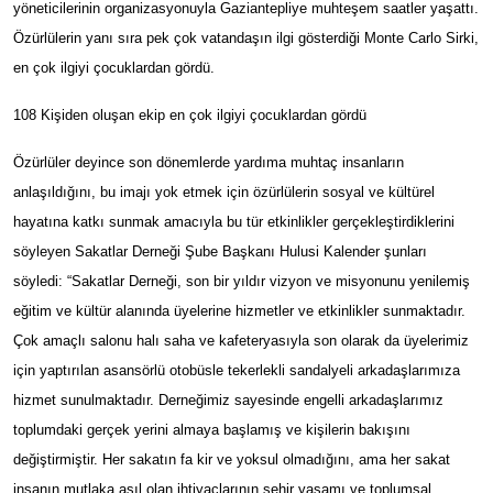
yöneticilerinin organizasyonuyla Gaziantepliye muhteşem saatler yaşattı.
Özürlülerin yanı sıra pek çok vatandaşın ilgi gösterdiği Monte Carlo Sirki,
en çok ilgiyi çocuklardan gördü.
108 Kişiden oluşan ekip en çok ilgiyi çocuklardan gördü
Özürlüler deyince son dönemlerde yardıma muhtaç insanların
anlaşıldığını, bu imajı yok etmek için özürlülerin sosyal ve kültürel
hayatına katkı sunmak amacıyla bu tür etkinlikler gerçekleştirdiklerini
söyleyen Sakatlar Derneği Şube Başkanı Hulusi Kalender şunları
söyledi: “Sakatlar Derneği, son bir yıldır vizyon ve misyonunu yenilemiş
eğitim ve kültür alanında üyelerine hizmetler ve etkinlikler sunmaktadır.
Çok amaçlı salonu halı saha ve kafeteryasıyla son olarak da üyelerimiz
için yaptırılan asansörlü otobüsle tekerlekli sandalyeli arkadaşlarımıza
hizmet sunulmaktadır. Derneğimiz sayesinde engelli arkadaşlarımız
toplumdaki gerçek yerini almaya başlamış ve kişilerin bakışını
değiştirmiştir. Her sakatın fa kir ve yoksul olmadığını, ama her sakat
insanın mutlaka asıl olan ihtiyaçlarının şehir yaşamı ve toplumsal