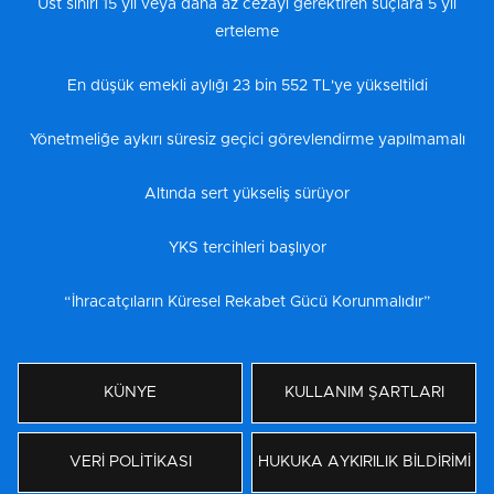
Üst sınırı 15 yıl veya daha az cezayı gerektiren suçlara 5 yıl
erteleme
En düşük emekli aylığı 23 bin 552 TL'ye yükseltildi
Yönetmeliğe aykırı süresiz geçici görevlendirme yapılmamalı
Altında sert yükseliş sürüyor
YKS tercihleri başlıyor
“İhracatçıların Küresel Rekabet Gücü Korunmalıdır”
KÜNYE
KULLANIM ŞARTLARI
VERİ POLİTİKASI
HUKUKA AYKIRILIK BİLDİRİMİ