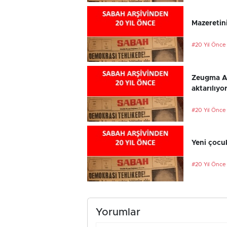
Mazeretini
#20 Yıl Önce
Zeugma An
aktarılıyo
#20 Yıl Önce
Yeni çocu
#20 Yıl Önce
Yorumlar