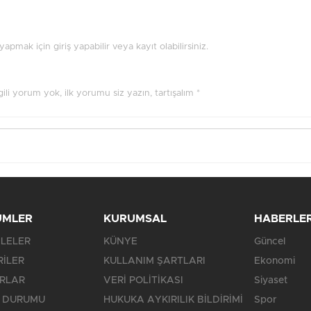
pmak için giriş yapabilir veya kayıt olabilirsiniz.
ilgili yorum yok, ilk yorumu siz yazın, tartışalım *
ÜMLER
KURUMSAL
HABERLE
LELER
KÜNYE
Güncel
RİLER
KULLANIM ŞARTLARI
Ekonomi
RLAR
VERİ POLİTİKASI
Siyaset
 DURUMU
HUKUKA AYKIRILIK BİLDİRİMİ
Spor