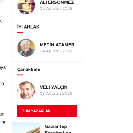
ALİ ERSÖNMEZ
05 Ağustos 2026
r,
İYİ AHLAK
,
METİN ATAMER
04 Ağustos 2026
ıya
Çanakkale
in
VELİ YALÇIN
03 Ağustos 2026
TÜM YAZARLAR
arı
ını
Gaziantep