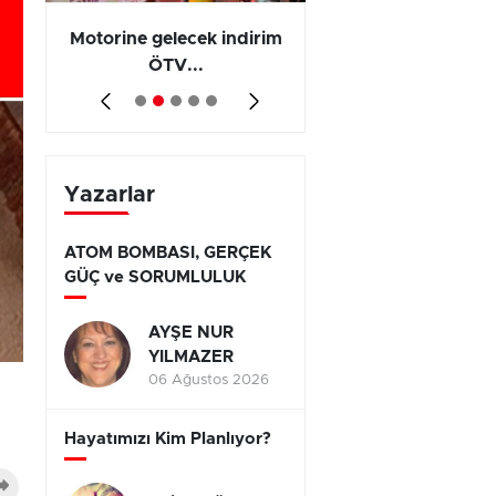
Motorine gelecek indirim
Olayların 267 b
ÖTV...
794’ünde...
Yazarlar
ATOM BOMBASI, GERÇEK
GÜÇ ve SORUMLULUK
AYŞE NUR
YILMAZER
06 Ağustos 2026
Hayatımızı Kim Planlıyor?