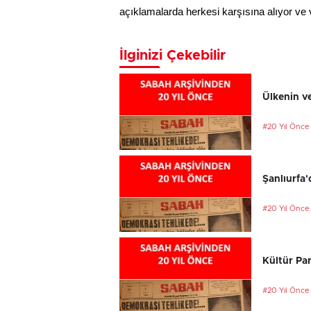
açıklamalarda herkesi karşısına alıyor ve 
İlginizi Çekebilir
Ülkenin ve
#20 Yıl Önce
Şanlıurfa'
#20 Yıl Önce
Kültür Par
#20 Yıl Önce