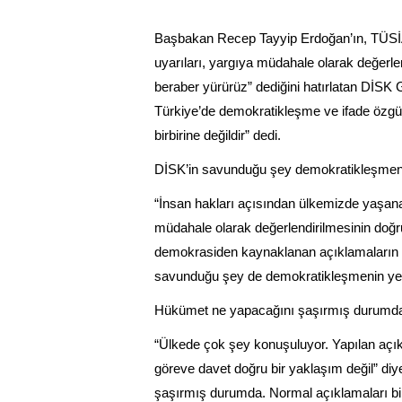
Başbakan Recep Tayyip Erdoğan’ın, TÜSİA
uyarıları, yargıya müdahale olarak değerl
beraber yürürüz” dediğini hatırlatan DİSK
Türkiye’de demokratikleşme ve ifade özgü
birbirine değildir” dedi.
DİSK’in savunduğu şey demokratikleşmen
“İnsan hakları açısından ülkemizde yaşana
müdahale olarak değerlendirilmesinin doğ
demokrasiden kaynaklanan açıklamaların ö
savunduğu şey de demokratikleşmenin yer
Hükümet ne yapacağını şaşırmış durumd
“Ülkede çok şey konuşuluyor. Yapılan açıkl
göreve davet doğru bir yaklaşım değil” d
şaşırmış durumda. Normal açıklamaları bil