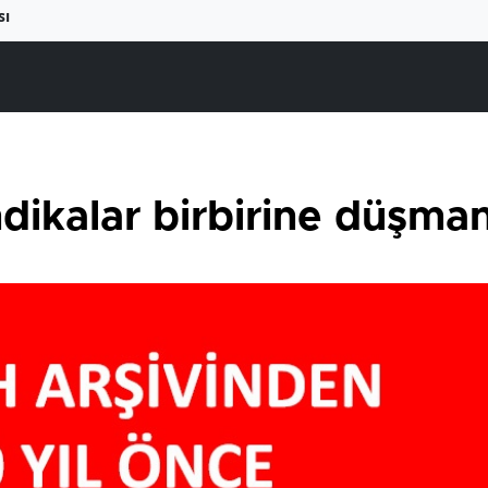
sı
ndikalar birbirine düşman