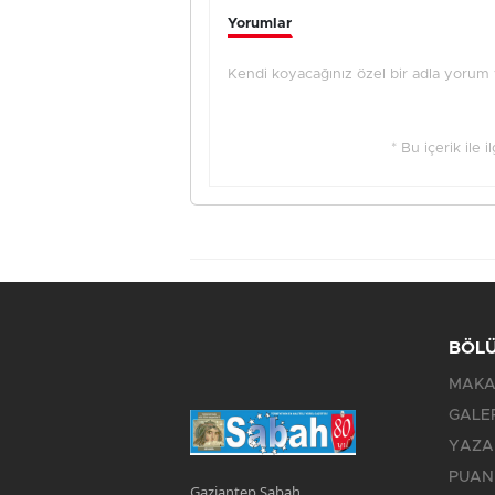
Yorumlar
Kendi koyacağınız özel bir adla yorum ya
* Bu içerik ile 
BÖL
MAKA
GALE
YAZA
PUAN
Gaziantep Sabah