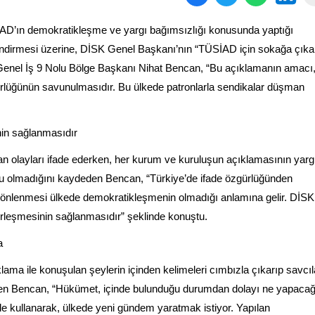
D’ın demokratikleşme ve yargı bağımsızlığı konusunda yaptığı
endirmesi üzerine, DİSK Genel Başkanı’nın “TÜSİAD için sokağa çıka
 Genel İş 9 Nolu Bölge Başkanı Nihat Bencan, “Bu açıklamanın amacı
rlüğünün savunulmasıdır. Bu ülkede patronlarla sendikalar düşman
in sağlanmasıdır
n olayları ifade ederken, her kurum ve kuruluşun açıklamasının yarg
ru olmadığını kaydeden Bencan, “Türkiye’de ifade özgürlüğünden
nlenmesi ülkede demokratikleşmenin olmadığı anlamına gelir. DİSK’
leşmesinin sağlanmasıdır” şeklinde konuştu.
a
ama ile konuşulan şeylerin içinden kelimeleri cımbızla çıkarıp savcıl
iyen Bencan, “Hükümet, içinde bulunduğu durumdan dolayı ne yapacağ
e kullanarak, ülkede yeni gündem yaratmak istiyor. Yapılan