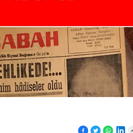
Kapanan işyeri sayısında
Yönetmeliğe aykırı
yüz...
süresiz...