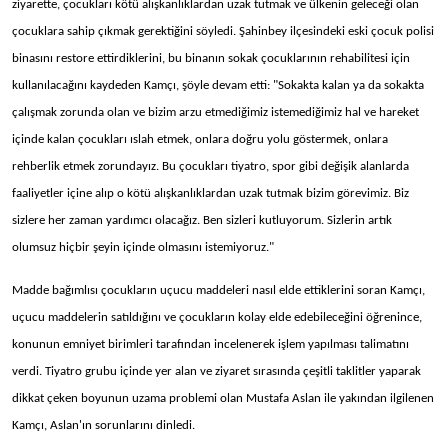
ziyarette, çocukları kötü alışkanlıklardan uzak tutmak ve ülkenin geleceği olan
çocuklara sahip çıkmak gerektiğini söyledi. Şahinbey ilçesindeki eski çocuk polisi
binasını restore ettirdiklerini, bu binanın sokak çocuklarının rehabilitesi için
kullanılacağını kaydeden Kamçı, şöyle devam etti: "Sokakta kalan ya da sokakta
çalışmak zorunda olan ve bizim arzu etmediğimiz istemediğimiz hal ve hareket
içinde kalan çocukları ıslah etmek, onlara doğru yolu göstermek, onlara
rehberlik etmek zorundayız. Bu çocukları tiyatro, spor gibi değişik alanlarda
faaliyetler içine alıp o kötü alışkanlıklardan uzak tutmak bizim görevimiz. Biz
sizlere her zaman yardımcı olacağız. Ben sizleri kutluyorum. Sizlerin artık
olumsuz hiçbir şeyin içinde olmasını istemiyoruz."
Madde bağımlısı çocukların uçucu maddeleri nasıl elde ettiklerini soran Kamçı,
uçucu maddelerin satıldığını ve çocukların kolay elde edebileceğini öğrenince,
konunun emniyet birimleri tarafından incelenerek işlem yapılması talimatını
verdi. Tiyatro grubu içinde yer alan ve ziyaret sırasında çeşitli taklitler yaparak
dikkat çeken boyunun uzama problemi olan Mustafa Aslan ile yakından ilgilenen
Kamçı, Aslan'ın sorunlarını dinledi.