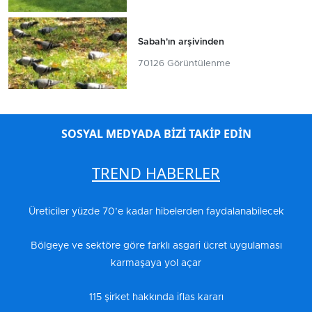
Sabah'ın arşivinden
70126 Görüntülenme
SOSYAL MEDYADA BİZİ TAKİP EDİN
TREND HABERLER
Üreticiler yüzde 70’e kadar hibelerden faydalanabilecek
Bölgeye ve sektöre göre farklı asgari ücret uygulaması
karmaşaya yol açar
115 şirket hakkında iflas kararı