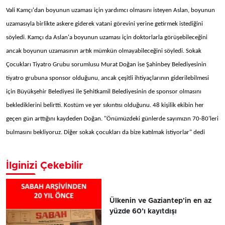
Vali Kamçı'dan boyunun uzaması için yardımcı olmasını isteyen Aslan, boyunun
uzamasıyla birlikte askere giderek vatani görevini yerine getirmek istediğini
söyledi. Kamçı da Aslan'a boyunun uzaması için doktorlarla görüşebileceğini
ancak boyunun uzamasının artık mümkün olmayabileceğini söyledi. Sokak
Çocukları Tiyatro Grubu sorumlusu Murat Doğan ise Şahinbey Belediyesinin
tiyatro grubuna sponsor olduğunu, ancak çeşitli ihtiyaçlarının giderilebilmesi
için Büyükşehir Belediyesi ile Şehitkamil Belediyesinin de sponsor olmasını
beklediklerini belirtti. Kostüm ve yer sıkıntısı olduğunu. 48 kişilik ekibin her
geçen gün arttığını kaydeden Doğan. "Önümüzdeki günlerde sayımızın 70-80'leri
bulmasını bekliyoruz. Diğer sokak çocukları da bize katılmak istiyorlar" dedi
İlginizi Çekebilir
Ülkenin ve Gaziantep'in en az
yüzde 60’ı kayıtdışı