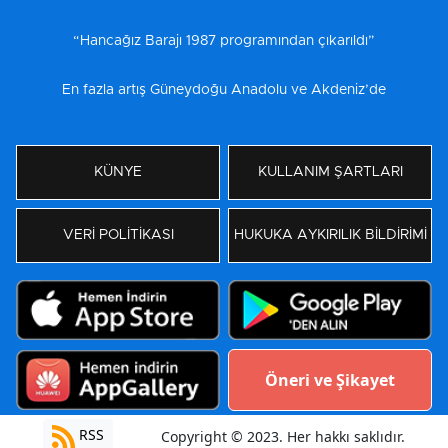
“Hancağız Barajı 1987 programından çıkarıldı”
En fazla artış Güneydoğu Anadolu ve Akdeniz’de
KÜNYE
KULLANIM ŞARTLARI
VERİ POLİTİKASI
HUKUKA AYKIRILIK BİLDİRİMİ
Öneri ve Şikayet
RSS
Copyright © 2023. Her hakkı saklıdır.