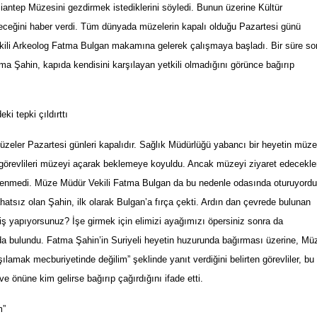
antep Müzesini gezdirmek istediklerini söyledi. Bunun üzerine Kültür
eceğini haber verdi. Tüm dünyada müzelerin kapalı olduğu Pazartesi günü
ili Arkeolog Fatma Bulgan makamına gelerek çalışmaya başladı. Bir süre so
ma Şahin, kapıda kendisini karşılayan yetkili olmadığını görünce bağırıp
ki tepki çıldırttı
üzeler Pazartesi günleri kapalıdır. Sağlık Müdürlüğü yabancı bir heyetin müze
 görevlileri müzeyi açarak beklemeye koyuldu. Ancak müzeyi ziyaret edecekle
öylenmedi. Müze Müdür Vekili Fatma Bulgan da bu nedenle odasında oturuyordu
tsız olan Şahin, ilk olarak Bulgan’a fırça çekti. Ardın dan çevrede bulunan
e iş yapıyorsunuz? İşe girmek için elimizi ayağımızı öpersiniz sonra da
da bulundu. Fatma Şahin’in Suriyeli heyetin huzurunda bağırması üzerine, Mü
ılamak mecburiyetinde değilim” şeklinde yanıt verdiğini belirten görevliler, bu
ve önüne kim gelirse bağırıp çağırdığını ifade etti.
m”