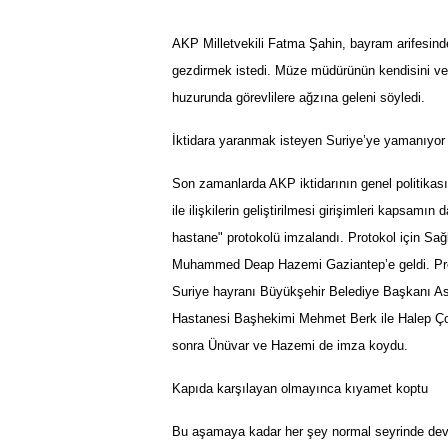
AKP Milletvekili Fatma Şahin, bayram arifesind
gezdirmek istedi. Müze müdürünün kendisini ve g
huzurunda görevlilere ağzına geleni söyledi.
İktidara yaranmak isteyen Suriye’ye yamanıyor
Son zamanlarda AKP iktidarının genel politikası
ile ilişkilerin geliştirilmesi girişimleri kapsa
hastane" protokolü imzalandı. Protokol için Sa
Muhammed Deap Hazemi Gaziantep’e geldi. Prot
Suriye hayranı Büyükşehir Belediye Başkanı As
Hastanesi Başhekimi Mehmet Berk ile Halep Ço
sonra Ünüvar ve Hazemi de imza koydu.
Kapıda karşılayan olmayınca kıyamet koptu
Bu aşamaya kadar her şey normal seyrinde deva