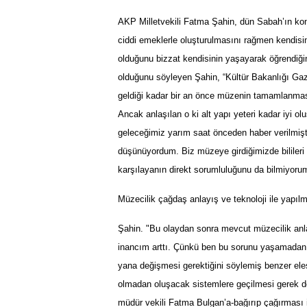
AKP Milletvekili Fatma Şahin, dün Sabah’ın konuy
ciddi emeklerle olu
ş
turulmas
ı
n
ı
ra
ğ
men kendisi
oldu
ğ
unu bizzat kendisinin ya
ş
ayarak
öğ
rendi
ğ
i
oldu
ğ
unu s
ö
yleyen
Ş
ahin,
“
K
ü
lt
ü
r Bakanl
ığı
Gaz
geldiği kadar bir an önce müzenin tamamlanmasını
Ancak anlaşılan o ki alt yapı yeteri kadar iyi o
geleceğimiz yarım saat önceden haber verilmişti
düşünüyordum. Biz müzeye girdiğimizde bilileri asa
karşılayanın direkt sorumluluğunu da bilmiyoru
Müzecilik çağdaş anlayış ve teknoloji ile yapılm
Şahin. "Bu olaydan sonra mevcut müzecilik anl
inancım arttı. Çünkü ben bu sorunu yaşamadan ö
yana değişmesi gerektiğini söylemiş benzer eleşt
olmadan oluşacak sistemlere geçilmesi gerek de
müdür vekili Fatma Bulgan’a-bağırıp çağırması ile