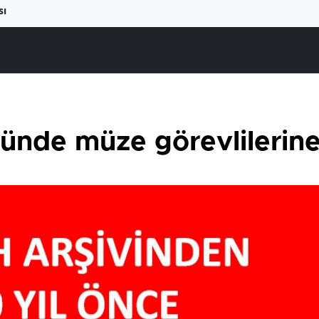
sı
nünde müze görevlilerine 