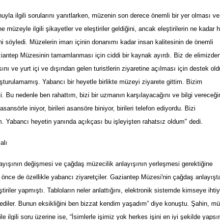
la ilgili soruların
ı
yan
ı
tlarken, m
ü
zenin s
o
n derece
ö
nemli bir yer olmas
ı
ve
ne m
ü
zeyle ilgili
ş
ikayetler ve ele
ş
tiriler geldi
ğ
ini, ancak ele
ş
tirilerin ne kadar 
ni s
ö
yledi. M
ü
zelerin imarı i
ç
inin donan
ı
m
ı
kadar insan kalitesinin de
ö
nemli
iantep M
ü
zesinin tamamlanması için ciddi bir kaynak ayırdı. Biz de elimizde
 ve yurt içi ve dışından gelen turistlerin ziyaretine açılması için destek old
luşturulamamış. Yabancı bir heyetle birlikte müzeyi ziyarete gittim. Bizim
. Bu nedenle ben rahattım, bizi bir uzmanın karşılayacağını ve bilgi vereceği
nsörle iniyor, birileri asansöre biniyor, birileri telefon ediyordu. Bizi
m. Yabancı heyetin yanında açıkçası bu işleyişten rahatsız oldum" dedi.
alı
ayışının değişmesi ve çağdaş müzecilik anlayışının yerleşmesi gerektiğine
nce de özellikle yabancı ziyaretçiler. Gaziantep Müzesi'nin çağdaş anlayışt
iriler yapmıştı. Tabloların neler anlattığını, elektronik sistemde kimseye ihti
diler. Bunun eksikliğini ben bizzat kendim yaşadım” diye konuştu. Şahin, m
 ilgili soru üzerine ise, “İsimlerle işimiz yok herkes işini en iyi şekilde yapsı