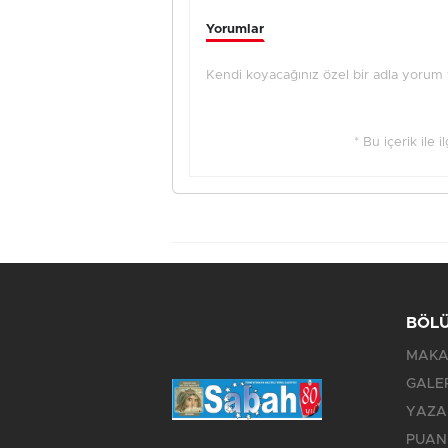
Yorumlar
Kendi koyacağınız özel bir adla yorum ya
* Bu içerik ile 
BÖL
MAKA
GALE
YAZA
PUAN