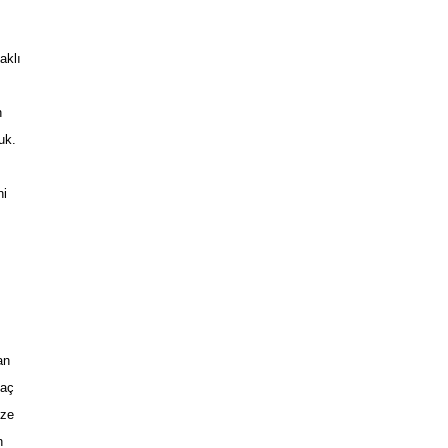
hakl
ı
n
uk.
ni
an
yaç
üze
n