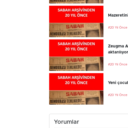
Mazeretini
#20 Yıl Önce
Zeugma An
aktarılıyo
#20 Yıl Önce
Yeni çocu
#20 Yıl Önce
Yorumlar