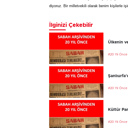
diyoruz. Bir milletvekili olarak benim kişilerle 
İlginizi Çekebilir
Ülkenin ve
#20 Yıl Önce
Şanlıurfa'
#20 Yıl Önce
Kültür Par
#20 Yıl Önce