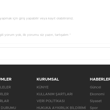
pmak için giriş yapabilir veya kayıt olabilirsiniz.
ilgili yorum yok, ilk yorumu siz yazın, tartışalım *
ÜMLER
KURUMSAL
HABERLE
LELER
KÜNYE
Güncel
RİLER
KULLANIM ŞARTLARI
Ekonomi
RLAR
VERİ POLİTİKASI
Siyaset
 DURUMU
HUKUKA AYKIRILIK BİLDİRİMİ
Spor