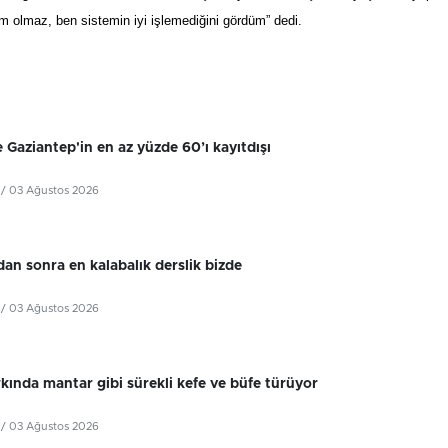
işim olmaz, ben sistemin iyi işlemediğini gördüm” dedi.
 Gaziantep'in en az yüzde 60’ı kayıtdışı
/ 03 Ağustos 2026
dan sonra en kalabalık derslik bizde
/ 03 Ağustos 2026
kında mantar gibi sürekli kefe ve büfe türüyor
/ 03 Ağustos 2026