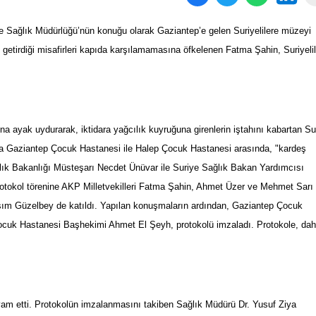
e Sağlık Müdürlüğü’nün konuğu olarak Gaziantep’e gelen Suriyelilere müzeyi
etirdiği misafirleri kapıda karşılamamasına öfkelenen Fatma Şahin, Suriyelil
na ayak uydurarak, iktidara yağcılık kuyruğuna girenlerin iştahını kabartan Su
mın da Gaziantep Çocuk Hastanesi ile Halep Çocuk Hastanesi arasında, "kardeş
ğlık Bakanlığı Müsteşarı Necdet Ünüvar ile Suriye Sağlık Bakan Yardımcısı
okol törenine AKP Milletvekilleri Fatma Şahin, Ahmet Üzer ve Mehmet Sarı 
ım Güzelbey de katıldı. Yapılan konuşmaların ardından, Gaziantep Çocuk
cuk Hastanesi Başhekimi Ahmet El Şeyh, protokolü imzaladı. Protokole, da
m etti. Protokolün imzalanmasını takiben Sağlık Müdürü Dr. Yusuf Ziya