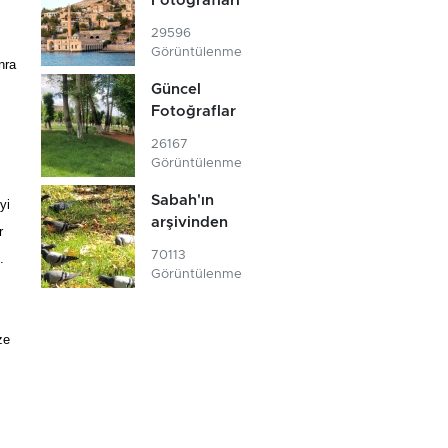
Fotoğrafları
29596
Görüntülenme
nra
Güncel
Fotoğraflar
26167
Görüntülenme
Sabah'ın
yi
arşivinden
r
70113
.
Görüntülenme
ze