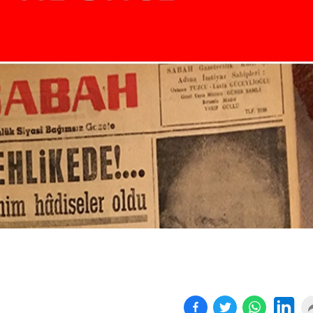
Kapanan işyeri sayısında
Yönetmeliğe aykırı
yüz...
süresiz...