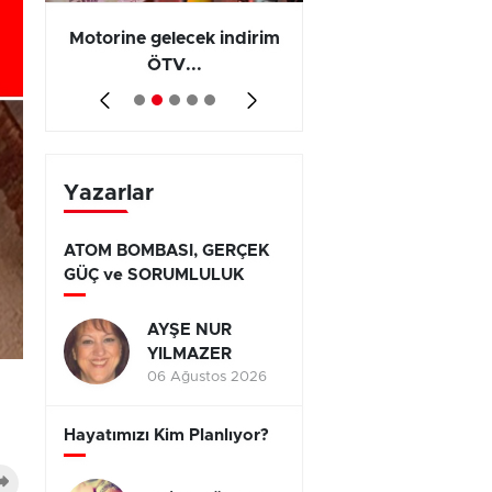
Motorine gelecek indirim
Olayların 267 b
ÖTV...
794’ünde...
Yazarlar
ATOM BOMBASI, GERÇEK
GÜÇ ve SORUMLULUK
AYŞE NUR
YILMAZER
06 Ağustos 2026
Hayatımızı Kim Planlıyor?