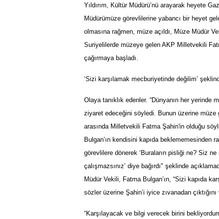
Yıldırım, Kültür Müdürü’nü arayarak heyete Gazi
Müdürümüze görevlilerine yabancı bir heyet gel
olmasına rağmen, müze açıldı, Müze Müdür Vek
Suriyelilerde müzeye gelen AKP Milletvekili Fat
çağırmaya başladı.
‘Sizi karşılamak mecburiyetinde değilim’ şeklinde
Olaya tanıklık edenler. “Dünyanın her yerinde m
ziyaret edeceğini söyledi. Bunun üzerine müze
arasında Milletvekili Fatma Şahin'in olduğu s
Bulgan’ın kendisini kapıda beklememesinden raha
görevlilere dönerek ‘Buraların pisliği ne? Siz n
çalışmazsınız’ diye bağırdı" şeklinde açıklama
Müdür Vekili, Fatma Bulgan’ın, “Sizi kapıda karş
sözler üzerine Şahin’i iyice zıvanadan çıktığını 
“Karşılayacak ve bilgi verecek birini bekliyordu