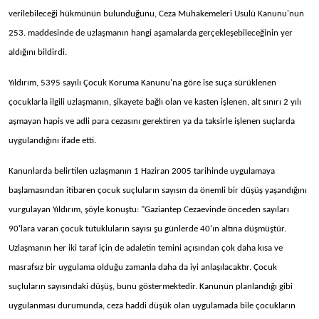
verilebileceği hükmünün bulunduğunu, Ceza Muhakemeleri Usulü Kanunu'nun
253. maddesinde de uzlaşmanın hangi aşamalarda gerçekleşebileceğinin yer
aldığını bildirdi.
Yıldırım, 5395 sayılı Çocuk Koruma Kanunu'na göre ise suça sürüklenen
çocuklarla ilgili uzlaşmanın, şikayete bağlı olan ve kasten işlenen, alt sınırı 2 yılı
aşmayan hapis ve adli para cezasını gerektiren ya da taksirle işlenen suçlarda
uygulandığını ifade etti.
Kanunlarda belirtilen uzlaşmanın 1 Haziran 2005 tarihinde uygulamaya
başlamasından itibaren çocuk suçluların sayısın da önemli bir düşüş yaşandığını
vurgulayan Yıldırım, şöyle konuştu: "Gaziantep Cezaevinde önceden sayıları
90’lara varan çocuk tutukluların sayısı şu günlerde 40'ın altına düşmüştür.
Uzlaşmanın her iki taraf için de adaletin temini açısından çok daha kısa ve
masrafsız bir uygulama olduğu zamanla daha da iyi anlaşılacaktır. Çocuk
suçluların sayısındaki düşüş, bunu göstermektedir. Kanunun planlandığı gibi
uygulanması durumunda, ceza haddi düşük olan uygulamada bile çocukların