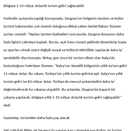
Bölgeye 5-10 milyar dolarlık turizm geliri sağlanabilir
Festivalin açılışında yaptığı konuşmada, Zeugma'nın bölgenin tanıtımı ve kültür
turizmi bakımından çok önemli olduğuna dikkat çeken Devlet Bakanı Tüzmen
şunları söyledi: "Yapılan tanıtım faaliyetleri sonrasında, Zeugma dünyanın daha
fazla ilgisini çekmeye başladı. Burası, açık hava müzesi şeklinde düzenlenip başta
su sporları olmak üzere değişik sosyal ve kültürel etkinlikler yapılarak daha iyi
tanıtılabilir diye konuştu. Birkaç gün önce bir turizm ülkesi olan İtalya'da
bulunduğunu hatırlatan Tüzmen, "İtalya'nın Venedik bölgesinin yıllık turizm geliri
15 milyar dolar. Bu rakam, Türkiye'nin yıllık turizm gelirine eşit. İtalya'nın yıllık
turizm geliri ise 60 milyar dolar. Türkiye de mevcut potansiyelini daha iyi
değerlendirerek bu rakama ulaşabilir. Bu anlamda, Zeugma'da başarılı bir
çalışma yapılarak, bölgeye yıllık 5-10 milyar dolarlık turizm geliri sağlayabilir"
dedi.
Gaziantep, turizmden daha fazla pay alacak
Vali Lütfullah Bilgin de Zeugma'da yapılan kazı çalışmalarının Kültür ve Turizm