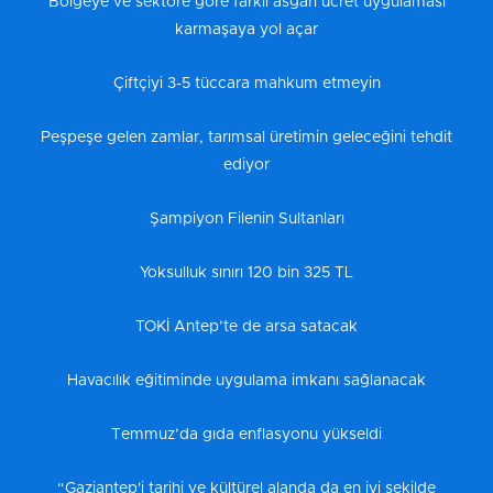
Bölgeye ve sektöre göre farklı asgari ücret uygulaması
karmaşaya yol açar
Çiftçiyi 3-5 tüccara mahkum etmeyin
Peşpeşe gelen zamlar, tarımsal üretimin geleceğini tehdit
ediyor
Şampiyon Filenin Sultanları
Yoksulluk sınırı 120 bin 325 TL
TOKİ Antep’te de arsa satacak
Havacılık eğitiminde uygulama imkanı sağlanacak
Temmuz’da gıda enflasyonu yükseldi
“Gaziantep'i tarihi ve kültürel alanda da en iyi şekilde