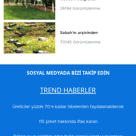
26194 Görüntülenme
Sabah'ın arşivinden
70145 Görüntülenme
SOSYAL MEDYADA BİZİ TAKİP EDİN
TREND HABERLER
Üreticiler yüzde 70’e kadar hibelerden faydalanabilecek
115 şirket hakkında iflas kararı