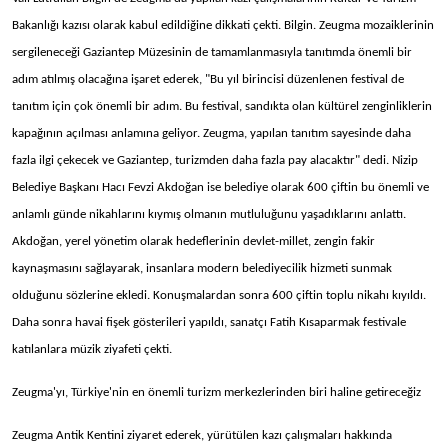
Bakanlığı kazısı olarak kabul edildiğine dikkati çekti. Bilgin. Zeugma mozaiklerinin
sergileneceği Gaziantep Müzesinin de tamamlanmasıyla tanıtımda önemli bir
adım atılmış olacağına işaret ederek, "Bu yıl birincisi düzenlenen festival de
tanıtım için çok önemli bir adım. Bu festival, sandıkta olan kültürel zenginliklerin
kapağının açılması anlamına geliyor. Zeugma, yapılan tanıtım sayesinde daha
fazla ilgi çekecek ve Gaziantep, turizmden daha fazla pay alacaktır" dedi. Nizip
Belediye Başkanı Hacı Fevzi Akdoğan ise belediye olarak 600 çiftin bu önemli ve
anlamlı günde nikahlarını kıymış olmanın mutluluğunu yaşadıklarını anlattı.
Akdoğan, yerel yönetim olarak hedeflerinin devlet-millet, zengin fakir
kaynaşmasını sağlayarak, insanlara modern belediyecilik hizmeti sunmak
olduğunu sözlerine ekledi. Konuşmalardan sonra 600 çiftin toplu nikahı kıyıldı.
Daha sonra havai fişek gösterileri yapıldı, sanatçı Fatih Kısaparmak festivale
katılanlara müzik ziyafeti çekti.
Zeugma'yı, Türkiye'nin en önemli turizm merkezlerinden biri haline getireceğiz
Zeugma Antik Kentini ziyaret ederek, yürütülen kazı çalışmaları hakkında