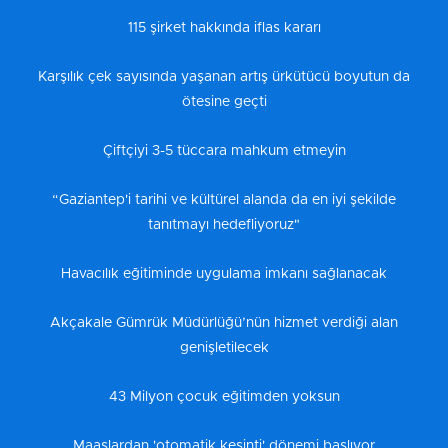
115 şirket hakkında iflas kararı
Karşılık çek sayısında yaşanan artış ürkütücü boyutun da
ötesine geçti
Çiftçiyi 3-5 tüccara mahkum etmeyin
“Gaziantep'i tarihi ve kültürel alanda da en iyi şekilde
tanıtmayı hedefliyoruz"
Havacılık eğitiminde uygulama imkanı sağlanacak
Akçakale Gümrük Müdürlüğü’nün hizmet verdiği alan
genişletilecek
43 Milyon çocuk eğitimden yoksun
Maaşlardan 'otomatik kesinti' dönemi başlıyor