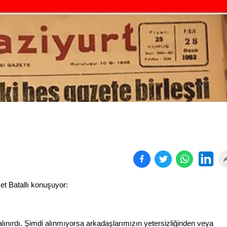
Sokak kedileri, ev kedisi
Altında sert yükseli
ol...
sürüyo...
t Batallı konuşuyor:
lınırdı. Şimdi alınmıyorsa arkadaşlarımızın yetersizliğinden veya