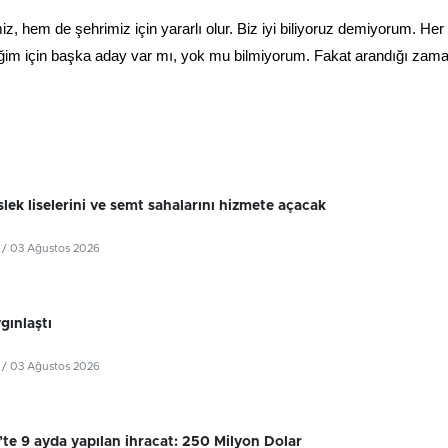
miz, hem de şehrimiz için yararlı olur. Biz iyi biliyoruz demiyorum. Her
ediğim için başka aday var mı, yok mu bilmiyorum. Fakat arandığı zam
lek liselerini ve semt sahalarını hizmete açacak
/ 03 Ağustos 2026
ygınlaştı
/ 03 Ağustos 2026
’te 9 ayda yapılan ihracat: 250 Milyon Dolar