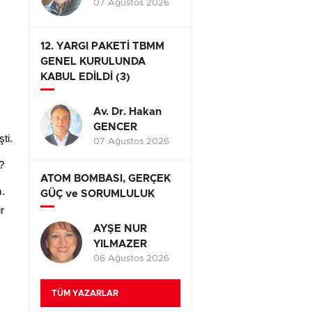
07 Ağustos 2026
12. YARGI PAKETİ TBMM
GENEL KURULUNDA
KABUL EDİLDİ (3)
Av. Dr. Hakan
GENCER
ti.
07 Ağustos 2026
?
ATOM BOMBASI, GERÇEK
m.
GÜÇ ve SORUMLULUK
r
AYŞE NUR
YILMAZER
06 Ağustos 2026
TÜM YAZARLAR