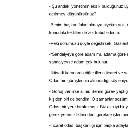
- Şu andaki yönetimin eksik bulduğunuz uyg
getirmeyi düşünürsünüz?
-Benim başkan falan olmaya niyetim yok. 
konudaki teklifleri de zor kabul ederim.
-Peki sorumuzu şöyle değiştirsek. Gaziant
-“Sandalyeye göre adam mı, adama göre s
sandalyeyse adam çok bulunur.
-İktisadi kararlarda diğer illerin ticaret v
Odasının görüşlerinin alınmadığı söyleniyo
- Görüş verilirse alınır. Benim görev yaptı
kişiden biri de bendim. O zamanlar sözümüz
Odası bir yere bırakılmıştı. Biz alıp iyi bi
gerek yetersizliklerinden, gerekse işleri 
-Ticaret odası başkanlığı için başka adayl