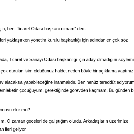
çin, ben, Ticaret Odası başkanı olmam” dedi.
ri yaklaşırken yönetim kurulu başkanlığı için adından en çok söz
mada, Ticaret ve Sanayi Odası başkanlığı için aday olmadığını söylemiş
n çok durulan isim olduğunuz halde, neden böyle bir açıklama yaptınız
rev alacaksa yapabileceğine inanmalıdır. Ben henüz tereddüt ediyoru
memleketin çocuğuyum, gerektiğinde görevden kaçmam. Bu günden bi
konusu olur mu?
ım. O zaman geceleri de çalıştığım olurdu. Arkadaşların üzerimize
ileri geliyor.