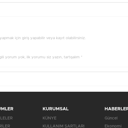
pmak için giriş yapabilir veya kayıt olabilirsiniz.
ilgili yorum yok, ilk yorumu siz yazın, tartışalım *
ÜMLER
KURUMSAL
HABERLE
LELER
KÜNYE
Güncel
RİLER
KULLANIM ŞARTLARI
Ekonomi