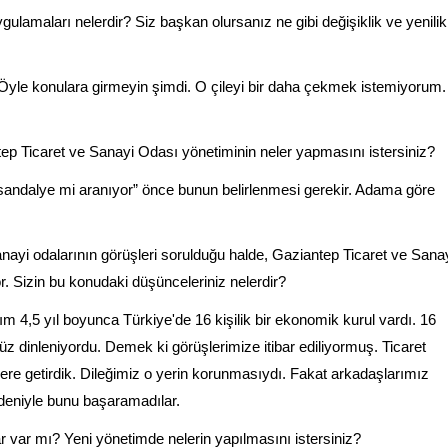
ulamaları nelerdir? Siz başkan olursanız ne gibi değişiklik ve yenilik
Öyle konulara girmeyin şimdi. O çileyi bir daha çekmek istemiyorum.
ep Ticaret ve Sanayi Odası yönetiminin neler yapmasını istersiniz?
andalye mi aranıyor” önce bunun belirlenmesi gerekir. Adama göre
e sanayi odalarının görüşleri sorulduğu halde, Gaziantep Ticaret ve Sana
r. Sizin bu konudaki düşünceleriniz nelerdir?
ğım 4,5 yıl boyunca Türkiye'de 16 kişilik bir ekonomik kurul vardı. 16
 dinleniyordu. Demek ki görüşlerimize itibar ediliyormuş. Ticaret
r yere getirdik. Dileğimiz o yerin korunmasıydı. Fakat arkadaşlarımız
nedeniyle bunu başaramadılar.
ar var mı? Yeni yönetimde nelerin yapılmasını istersiniz?