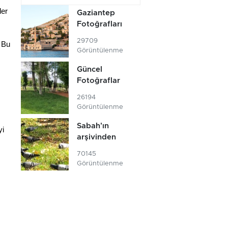
ler
Gaziantep
Fotoğrafları
29709
 Bu
Görüntülenme
Güncel
Fotoğraflar
26194
Görüntülenme
Sabah'ın
yi
arşivinden
70145
Görüntülenme