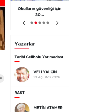
ş
Okulların güvenliği için
Vergi ve SGK borçl
30...
yap...
Yazarlar
Tarihi Gelibolu Yarımadası
VELİ YALÇIN
10 Ağustos 2026
RAST
METİN ATAMER