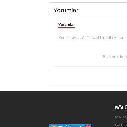
Yorumlar
Yorumlar
Kendi koyacağınız özel bir adla yorum ya
* Bu içerik ile 
BÖL
MAKA
GALE