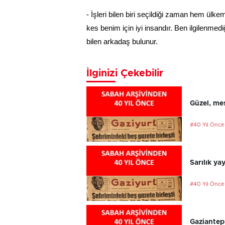
- İşleri bilen biri seçildiği zaman hem ülke
kes benim için iyi insandır. Ben ilgilenm
bilen arkadaş bulunur.
İlginizi Çekebilir
Güzel, mes
#40 Yıl Önce
Sarılık ya
#40 Yıl Önce
Gaziantep