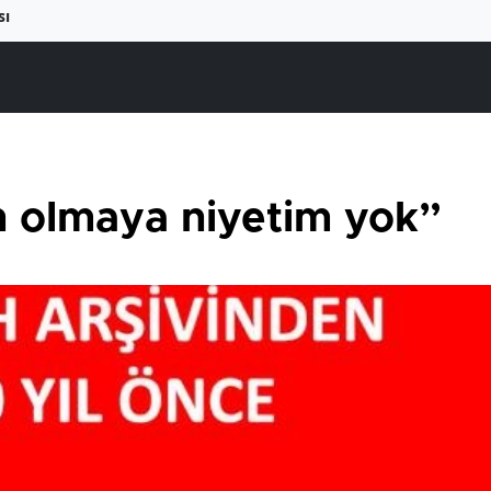
sı
 olmaya niyetim yok”