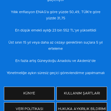
Yıllık enflasyon ENAG'a göre yüzde 50,49, TÜİK'e göre
yüzde 31,75
En düşük emekli aylığı 23 bin 552 TL'ye yükseltildi
Üst sınırı 15 yıl veya daha az cezayı gerektiren suçlara 5 yıl
erteleme
En fazla artış Güneydoğu Anadolu ve Akdeniz’de
Yönetmeliğe aykırı süresiz geçici görevlendirme yapılmamalı
KÜNYE
KULLANIM ŞARTLARI
VERİ POLİTİKASI
HUKUKA AYKIRILIK BİLDİRİMİ