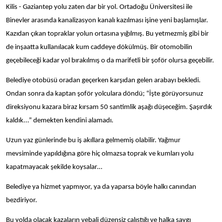
Kilis - Gaziantep yolu zaten dar bir yol. Ortadoğu Üniversitesi ile
Binevler arasında kanalizasyon kanalı kazılması işine yeni başlamışlar.
Kazıdan çıkan topraklar yolun ortasına yığılmış. Bu yetmezmiş gibi bir
de inşaatta kullanılacak kum caddeye dökülmüş. Bir otomobilin
geçebileceği kadar yol bırakılmış o da marifetli bir şoför olursa geçebilir.
Belediye otobüsü oradan geçerken karşıdan gelen arabayı bekledi.
Ondan sonra da kaptan şoför yolculara döndü; “İşte görüyorsunuz
direksiyonu kazara biraz kırsam 50 santimlik aşağı düşeceğim. Şaşırdık
kaldık...” demekten kendini alamadı.
Uzun yaz günlerinde bu iş akıllara gelmemiş olabilir. Yağmur
mevsiminde yapıldığına göre hiç olmazsa toprak ve kumları yolu
kapatmayacak şekilde koysalar…
Belediye ya hizmet yapmıyor, ya da yaparsa böyle halkı canından
bezdiriyor.
Bu yolda olacak kazaların vebali düzensiz çalıştığı ve halka saygı