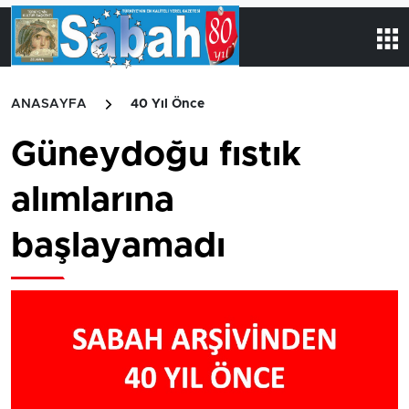
ANASAYFA
40 Yıl Önce
Güneydoğu fıstık
alımlarına
başlayamadı