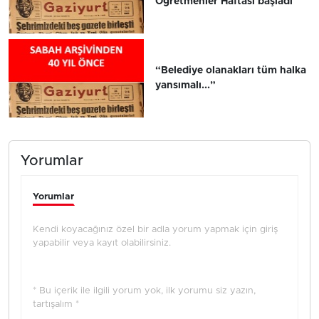
Öğretmenler Haftası başladı
“Belediye olanakları tüm halka
yansımalı...”
Yorumlar
Yorumlar
Kendi koyacağınız özel bir adla yorum yapmak için giriş
yapabilir veya kayıt olabilirsiniz.
* Bu içerik ile ilgili yorum yok, ilk yorumu siz yazın,
tartışalım *