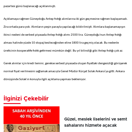
pazartesi günü başlanacağı açıklanmıştı.
Açıklamaya rağmen Güneydoğu Antep fıstığı alımlarına iki gün geçmesine rağmen başlayamadı.
Zira ortada para yok. Alımların peşin parayla yapılacağı bildirilmişti. Alımlara başlanamayışın
ikinci nedeni de serbest piyasada Antep fıstığı alımı 2500 lira. Güneydoğu'nun Antep fıstığı
alması halinde yüzde 10 stopaj kesileceğinden eline 1800 lira geçmiş olacak. Bu nedenle
üreticinin kooperatife fıstık getirmesi mümkün değil. Bu yıl bilindiği gibi Antep fıstığı çok az.
Gerek alımlar için kredi temini, gerekse serbest piyasada oluşan fiyattaki dengesizliği görüşerek
normal fiyat verilmesini sağlamak amacıyla Genel Müdür Kürşat Solak Ankara’ya gitti. Ankara
dönüşünde Solak'ın konuyla ilgili açıklama yapması bekleniyor.
İlginizi Çekebilir
Güzel, meslek liselerini ve semt
sahalarını hizmete açacak