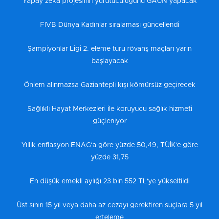
Yapay zeka projesinin yürütücülüğünü GAÜN yapacak
FIVB Dünya Kadınlar sıralaması güncellendi
Şampiyonlar Ligi 2. eleme turu rövanş maçları yarın
başlayacak
Önlem alınmazsa Gaziantepli kışı kömürsüz geçirecek
Sağlıklı Hayat Merkezleri ile koruyucu sağlık hizmeti
güçleniyor
Yıllık enflasyon ENAG'a göre yüzde 50,49, TÜİK'e göre
yüzde 31,75
En düşük emekli aylığı 23 bin 552 TL'ye yükseltildi
Üst sınırı 15 yıl veya daha az cezayı gerektiren suçlara 5 yıl
erteleme