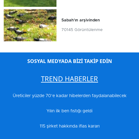
Sabah'ın arşivinden
70145 Görüntülenme
SOSYAL MEDYADA BİZİ TAKİP EDİN
TREND HABERLER
Üreticiler yüzde 70’e kadar hibelerden faydalanabilecek
Yılın ilk ben fıstığı geldi
115 şirket hakkında iflas kararı