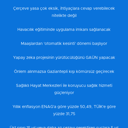
Çerçeve yasa çok eksik, ihtiyaçlara cevap verebilecek
nitelikte değil
Havacılık eğitiminde uygulama imkanı sağlanacak
Maaşlardan 'otomatik kesinti' dönemi başlıyor
Yapay zeka projesinin yürütücülüğünü GAÜN yapacak
Önlem alınmazsa Gaziantepli kışı kömürsüz geçirecek
Sağlıklı Hayat Merkezleri ile koruyucu sağlık hizmeti
güçleniyor
Yıllık enflasyon ENAG'a göre yüzde 50,49, TÜİK'e göre
yüzde 31,75
Üst sınırı 15 yıl veya daha az cezayı gerektiren suçlara 5 yıl