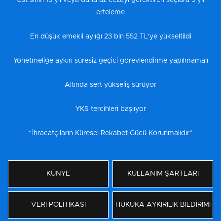
erteleme
En düşük emekli aylığı 23 bin 552 TL'ye yükseltildi
Yönetmeliğe aykırı süresiz geçici görevlendirme yapılmamalı
Altında sert yükseliş sürüyor
YKS tercihleri başlıyor
“İhracatçıların Küresel Rekabet Gücü Korunmalıdır”
KÜNYE
KULLANIM ŞARTLARI
VERİ POLİTİKASI
HUKUKA AYKIRILIK BİLDİRİMİ