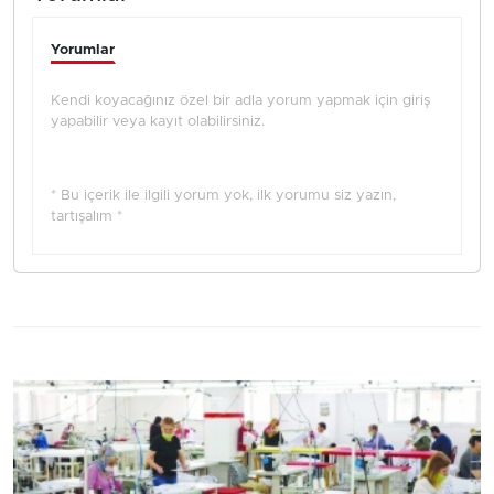
Yorumlar
Kendi koyacağınız özel bir adla yorum yapmak için giriş
yapabilir veya kayıt olabilirsiniz.
* Bu içerik ile ilgili yorum yok, ilk yorumu siz yazın,
tartışalım *