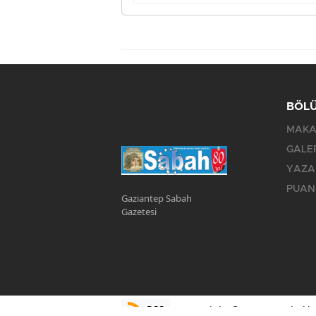
BÖL
MAKA
GALE
YAZA
PUAN
Gaziantep Sabah
Gazetesi
RSS
Copyright © 2023. Her hakkı 