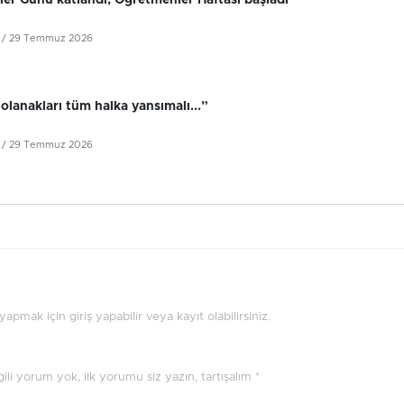
er Günü katlandı, Öğretmenler Haftası başladı
/ 29 Temmuz 2026
olanakları tüm halka yansımalı...”
/ 29 Temmuz 2026
pmak için giriş yapabilir veya kayıt olabilirsiniz.
ilgili yorum yok, ilk yorumu siz yazın, tartışalım *