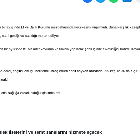
e, son bir ay içinde Et ve Balık Kurumu mezbahasında keçi kesimi yapılmadı. Buna karşılık kasap
 nasıl geldiği ve satıldığı merak ediliyor.
 bir ay içinde 81 bin adet koyunun kesiminin yapılarak şehir içinde tüketildiğini bildirdi. Koyu
dildi, sağlıklı olduğu belirlendi. İhraç edilen canlı hayvan arasında 295 keçi ile 36 da sığır
apıldı.
tini sağlığa zararlı olduğu için imha etti.
lek liselerini ve semt sahalarını hizmete açacak