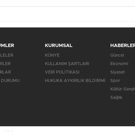
ÜMLER
KURUMSAL
HABERLE
LELER
KÜNYE
Güncel
RİLER
KULLANIM ŞARTLARI
Ekonomi
RLAR
VERİ POLİTİKASI
Siyaset
 DURUMU
HUKUKA AYKIRILIK BİLDİRİMİ
Spor
Kültür-Sanat
Sağlık
saklıdır.