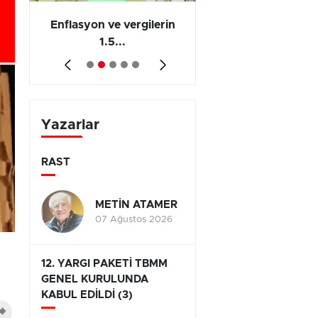
 en
Enflasyon ve vergilerin
Barış yatırımı, üre
1.5...
ve...
Yazarlar
RAST
METİN ATAMER
07 Ağustos 2026
12. YARGI PAKETİ TBMM
GENEL KURULUNDA
KABUL EDİLDİ (3)