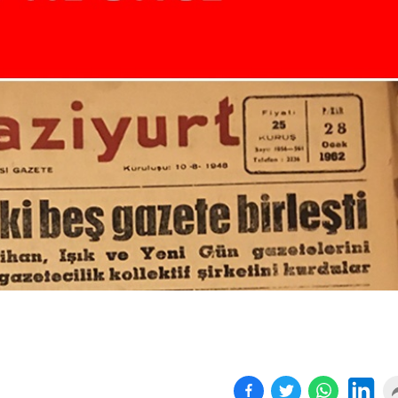
Birçok uyku hastalığının
En ucuz sigara 120 TL,
tan...
pa...