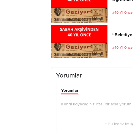
Öğretmenl
#40 Yıl Önce
“Belediye 
#40 Yıl Önce
Yorumlar
Yorumlar
Kendi koyacağınız özel bir adla yorum ya
* Bu içerik ile 