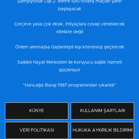
Şampiyonlar Ligi 2. eleme turu rövanş maçları yarın
başlayacak
Çerçeve yasa çok eksik, ihtiyaçlara cevap verebilecek
nitelikte değil
Önlem alınmazsa Gaziantepli kışı kömürsüz geçirecek
Sağlıklı Hayat Merkezleri ile koruyucu sağlık hizmeti
güçleniyor
“Hancağız Barajı 1987 programından çıkarıldı”
KÜNYE
KULLANIM ŞARTLARI
VERİ POLİTİKASI
HUKUKA AYKIRILIK BİLDİRİMİ