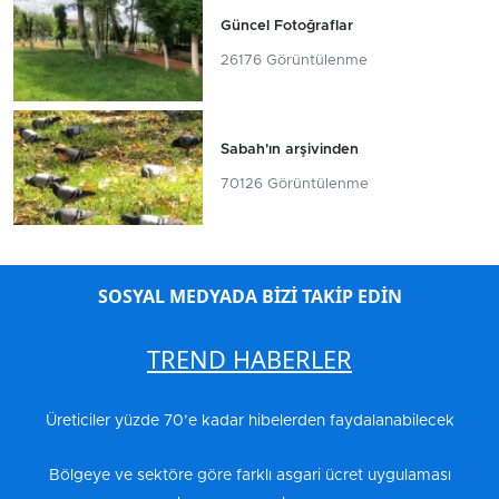
Güncel Fotoğraflar
26176 Görüntülenme
Sabah'ın arşivinden
70126 Görüntülenme
SOSYAL MEDYADA BİZİ TAKİP EDİN
TREND HABERLER
Üreticiler yüzde 70’e kadar hibelerden faydalanabilecek
Bölgeye ve sektöre göre farklı asgari ücret uygulaması