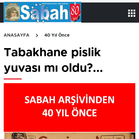
ANASAYFA
40 Yıl Önce
Tabakhane pislik
yuvası mı oldu?...