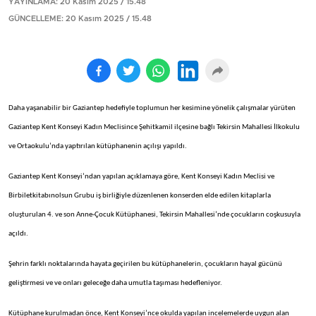
YAYINLAMA: 20 Kasım 2025 / 15.48
GÜNCELLEME: 20 Kasım 2025 / 15.48
Daha yaşanabilir bir Gaziantep hedefiyle toplumun her kesimine yönelik çalışmalar yürüten
Gaziantep Kent Konseyi Kadın Meclisince Şehitkamil ilçesine bağlı Tekirsin Mahallesi İlkokulu
ve Ortaokulu’nda yaptırılan kütüphanenin açılışı yapıldı.
Gaziantep Kent Konseyi’ndan yapılan açıklamaya göre, Kent Konseyi Kadın Meclisi ve
Birbiletkitabınolsun Grubu iş birliğiyle düzenlenen konserden elde edilen kitaplarla
oluşturulan 4. ve son Anne-Çocuk Kütüphanesi, Tekirsin Mahallesi’nde çocukların coşkusuyla
açıldı.
Şehrin farklı noktalarında hayata geçirilen bu kütüphanelerin, çocukların hayal gücünü
geliştirmesi ve ve onları geleceğe daha umutla taşıması hedefleniyor.
Kütüphane kurulmadan önce, Kent Konseyi’nce okulda yapılan incelemelerde uygun alan