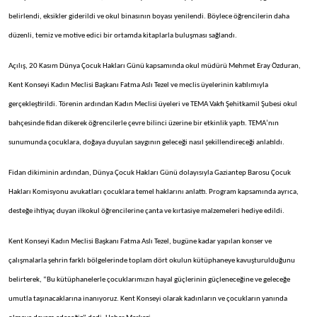
belirlendi, eksikler giderildi ve okul binasının boyası yenilendi. Böylece öğrencilerin daha
düzenli, temiz ve motive edici bir ortamda kitaplarla buluşması sağlandı.
Açılış, 20 Kasım Dünya Çocuk Hakları Günü kapsamında okul müdürü Mehmet Eray Özduran,
Kent Konseyi Kadın Meclisi Başkanı Fatma Aslı Tezel ve meclis üyelerinin katılımıyla
gerçekleştirildi. Törenin ardından Kadın Meclisi üyeleri ve TEMA Vakfı Şehitkamil Şubesi okul
bahçesinde fidan dikerek öğrencilerle çevre bilinci üzerine bir etkinlik yaptı. TEMA’nın
sunumunda çocuklara, doğaya duyulan saygının geleceği nasıl şekillendireceği anlatıldı.
Fidan dikiminin ardından, Dünya Çocuk Hakları Günü dolayısıyla Gaziantep Barosu Çocuk
Hakları Komisyonu avukatları çocuklara temel haklarını anlattı. Program kapsamında ayrıca,
desteğe ihtiyaç duyan ilkokul öğrencilerine çanta ve kırtasiye malzemeleri hediye edildi.
Kent Konseyi Kadın Meclisi Başkanı Fatma Aslı Tezel, bugüne kadar yapılan konser ve
çalışmalarla şehrin farklı bölgelerinde toplam dört okulun kütüphaneye kavuşturulduğunu
belirterek, “Bu kütüphanelerle çocuklarımızın hayal güçlerinin güçleneceğine ve geleceğe
umutla taşınacaklarına inanıyoruz. Kent Konseyi olarak kadınların ve çocukların yanında