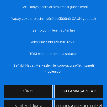
FIVB Dünya Kadınlar sıralaması güncellendi
Yapay zeka projesinin yürütücülüğünü GAÜN yapacak
Şampiyon Filenin Sultanları
Yoksulluk sınırı 120 bin 325 TL
TOKİ Antep’te de arsa satacak
Sağlıklı Hayat Merkezleri ile koruyucu sağlık hizmeti
güçleniyor
KÜNYE
KULLANIM ŞARTLARI
VERİ POLİTİKASI
HUKUKA AYKIRILIK BİLDİRİMİ