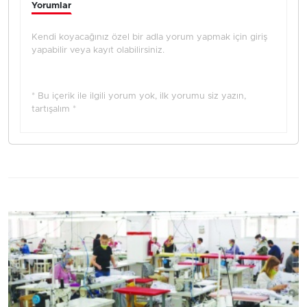
Yorumlar
Kendi koyacağınız özel bir adla yorum yapmak için giriş
yapabilir veya kayıt olabilirsiniz.
* Bu içerik ile ilgili yorum yok, ilk yorumu siz yazın,
tartışalım *