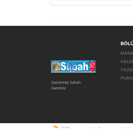
BÖL
MAKA
GALE
YAZA
PUAN
Gaziantep Sabah
Gazetesi
RSS
Copyright © 2023. Her hakkı 