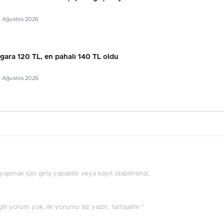
6 Ağustos 2026
gara 120 TL, en pahalı 140 TL oldu
6 Ağustos 2026
pmak için giriş yapabilir veya kayıt olabilirsiniz.
ilgili yorum yok, ilk yorumu siz yazın, tartışalım *