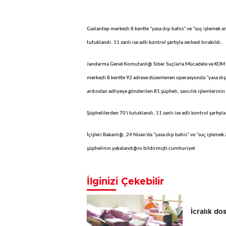
Gaziantep merkezli 8 kentte "yasa dışı bahis" ve "suç işlemek
tutuklandı. 11 zanlı ise adli kontrol şartıyla serbest bırakıldı.
Jandarma Genel Komutanlığı Siber Suçlarla Mücadele ve KOM d
merkezli 8 kentte 92 adrese düzenlenen operasyonda "yasa dışı
ardından adliyeye gönderilen 81 şüpheli, savcılık işlemlerinin
Şüphelilerden 70'i tutuklandı, 11 zanlı ise adli kontrol şartıyla
İçişleri Bakanlığı, 24 Nisan'da "yasa dışı bahis" ve "suç işle
şüphelinin yakalandığını bildirmişti.cumhuriyet
İlginizi Çekebilir
İcralık do