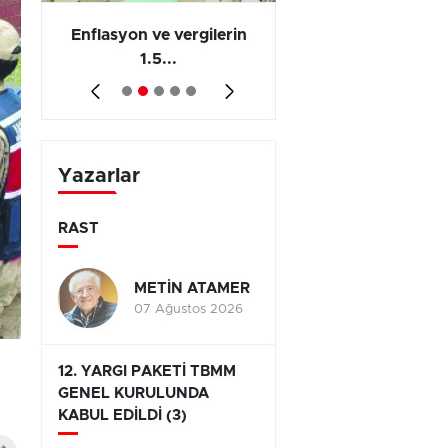
 en
Enflasyon ve vergilerin
Barış yatırımı, üre
1.5...
ve...
Yazarlar
RAST
METİN ATAMER
07 Ağustos 2026
12. YARGI PAKETİ TBMM
GENEL KURULUNDA
KABUL EDİLDİ (3)