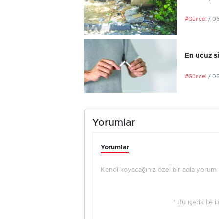
#Güncel
/ 0
En ucuz si
#Güncel
/ 0
Yorumlar
Yorumlar
Kendi koyacağınız özel bir adla yorum ya
* Bu içerik ile 