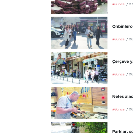
#Güncel
/ 0
Onbinlerce
#Güncel
/ 0
Çerçeve ya
#Güncel
/ 0
Nefes ala
#Güncel
/ 0
Parklar, s