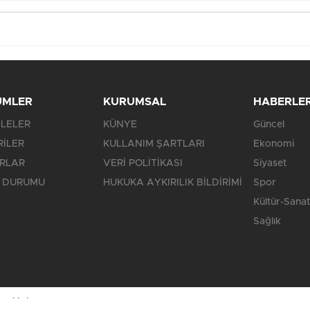
ÜMLER
KURUMSAL
HABERLE
LELER
KÜNYE
Güncel
RİLER
KULLANIM ŞARTLARI
Ekonomi
RLAR
VERİ POLİTİKASI
Siyaset
 DURUMU
HUKUKA AYKIRILIK BİLDİRİMİ
Spor
Kültür-Sanat
Sağlık
saklıdır.