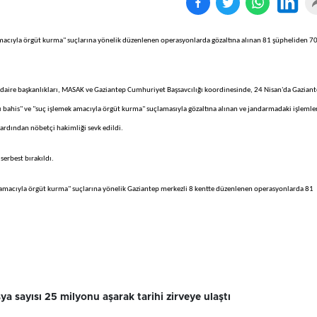
 amacıyla örgüt kurma" suçlarına yönelik düzenlenen operasyonlarda gözaltına alınan 81 şüpheliden 70
aire başkanlıkları, MASAK ve Gaziantep Cumhuriyet Başsavcılığı koordinesinde, 24 Nisan'da Gazian
 bahis" ve "suç işlemek amacıyla örgüt kurma" suçlamasıyla gözaltına alınan ve jandarmadaki işlemle
 ardından nöbetçi hakimliği sevk edildi.
 serbest bırakıldı.
mek amacıyla örgüt kurma" suçlarına yönelik Gaziantep merkezli 8 kentte düzenlenen operasyonlarda 81
sya sayısı 25 milyonu aşarak tarihi zirveye ulaştı