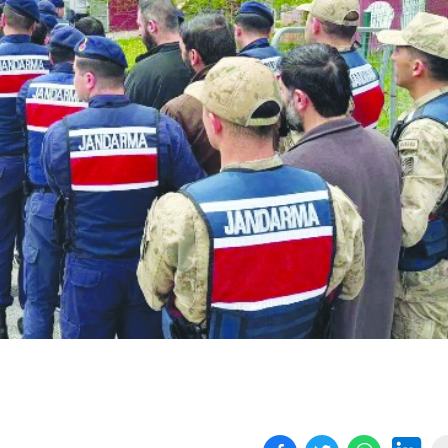
Birçok uyku hastalığının
En ucuz sigara 120 TL,
tan...
pa...