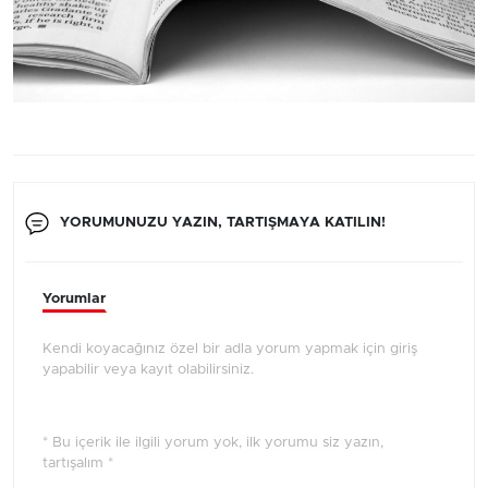
YORUMUNUZU YAZIN, TARTIŞMAYA KATILIN!
Yorumlar
Kendi koyacağınız özel bir adla yorum yapmak için giriş
yapabilir veya kayıt olabilirsiniz.
* Bu içerik ile ilgili yorum yok, ilk yorumu siz yazın,
tartışalım *