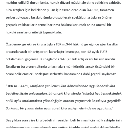
mağdur edildiği durumlarda, hukuk düzeni müdahale etme yetkisine sahiptir.
Kira artışları için belirlenen şu an için tavan oran olan %43,23, tamamen
serbest piyasaya bırakıldığında oluşabilecek spekülatif artışların önüne
geçmek ve kiracıların temel barınma hakkını korumak adına önemli bir
hukukî sınırlayıcı niteliği taşımaktadır.
Özetlemek gerekirse kira artışları TBK m.344 hükmü gereğince eğer taraflar
arasında yazılı bir artış oranı kararlaştırılmamışsa, son 12 aylık TÜFE
ortalamasını geçemez. Bu bağlamda %43,23’lük artış oranı bir üst sınırdır.
Tarafların bu oranın altında anlaşmaları mümkündür ancak üstündeki bir
oranı belirlemeleri, sözleşme serbestisi kapsamında dahi geçerli sayılamaz.
“TBK m. 344/1;
Tarafların yenilenen kira dönemlerinde uygulanacak kira
bedeline ilişkin anlaşmaları, bir önceki kira yılında “tüketici fiyat endeksindeki
oniki aylık ortalamalara göre değişim oranını geçmemek koşuluyla geçerlidir.
Bu kural, bir yıldan daha uzun süreli kira sözleşmelerinde de uygulanır.”
Beş yıldan sonra ise kira bedelinin yeniden belirlenmesi için mülk sahiplerinin
mahkemeye başvurma olanağı mevcuttur. Madde metni aşağıdaki şekildedir: