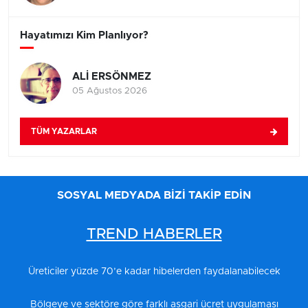
Hayatımızı Kim Planlıyor?
ALİ ERSÖNMEZ
05 Ağustos 2026
TÜM YAZARLAR
SOSYAL MEDYADA BİZİ TAKİP EDİN
TREND HABERLER
Üreticiler yüzde 70’e kadar hibelerden faydalanabilecek
Bölgeye ve sektöre göre farklı asgari ücret uygulaması