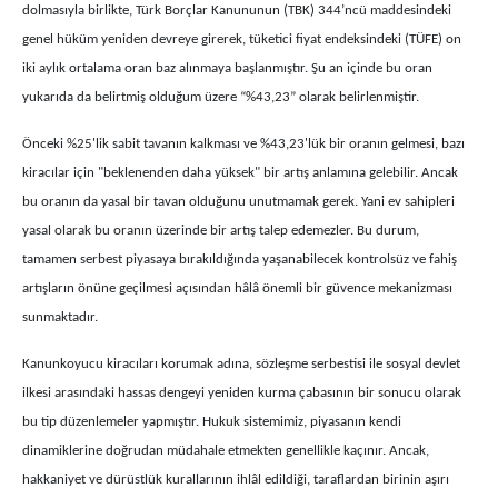
dolmasıyla birlikte, Türk Borçlar Kanununun (TBK) 344’ncü maddesindeki
genel hüküm yeniden devreye girerek, tüketici fiyat endeksindeki (TÜFE) on
iki aylık ortalama oran baz alınmaya başlanmıştır. Şu an içinde bu oran
yukarıda da belirtmiş olduğum üzere “%43,23” olarak belirlenmiştir.
Önceki %25'lik sabit tavanın kalkması ve %43,23'lük bir oranın gelmesi, bazı
kiracılar için "beklenenden daha yüksek" bir artış anlamına gelebilir. Ancak
bu oranın da yasal bir tavan olduğunu unutmamak gerek. Yani ev sahipleri
yasal olarak bu oranın üzerinde bir artış talep edemezler. Bu durum,
tamamen serbest piyasaya bırakıldığında yaşanabilecek kontrolsüz ve fahiş
artışların önüne geçilmesi açısından hâlâ önemli bir güvence mekanizması
sunmaktadır.
Kanunkoyucu kiracıları korumak adına, sözleşme serbestisi ile sosyal devlet
ilkesi arasındaki hassas dengeyi yeniden kurma çabasının bir sonucu olarak
bu tip düzenlemeler yapmıştır. Hukuk sistemimiz, piyasanın kendi
dinamiklerine doğrudan müdahale etmekten genellikle kaçınır. Ancak,
hakkaniyet ve dürüstlük kurallarının ihlâl edildiği, taraflardan birinin aşırı