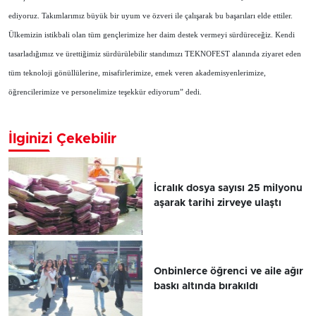
ediyoruz. Takımlarımız büyük bir uyum ve özveri ile çalışarak bu başarıları elde ettiler.
Ülkemizin istikbali olan tüm gençlerimize her daim destek vermeyi sürdüreceğiz. Kendi
tasarladığımız ve ürettiğimiz sürdürülebilir standımızı TEKNOFEST alanında ziyaret eden
tüm teknoloji gönüllülerine, misafirlerimize, emek veren akademisyenlerimize,
öğrencilerimize ve personelimize teşekkür ediyorum” dedi.
İlginizi Çekebilir
İcralık dosya sayısı 25 milyonu
aşarak tarihi zirveye ulaştı
Onbinlerce öğrenci ve aile ağır
baskı altında bırakıldı