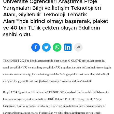
Üniversite Öğrencileri Araştırma Proje
Yarışmaları Bilgi ve İletişim Teknolojileri
Alanı, Giyilebilir Teknoloji Tematik
Alanı”’nda birinci olmayı başararak, plaket
ve 40 bin TL’lik çekten oluşan ödüllerin
sahibi oldu.
TEKNOFEST 2023’te kendi kategorisinde birinci olan G-GLOVE projesi kapsamında,
sanal gerçeklik (VR) ve artırılmış gerçeklik (AR) uygulamalarında kullanılmak üzere özgün
mekanik tasarıma sahip, benzerlerine göre daha fazla gerçeklik hissi verebilen, daha düşük
maliyetli bir giyilebilir teknoloji olarak prototip ‘dokunsal eldiven’ üretildi.
Bu yıl 1294 öğrenci ve 367 takım ile TEKNOFEST’e katılarak bu konudaki iddialarını bir
kez daha ortaya koyduklarını belirten HKÜ Rektörü Prof. Dr. Türkay Dereli; “Proje
hazırlayan, fikir ve projeleri ile ülkemizin geleceğini aydınlatan tüm öğrencilerimize ve
danışmanlarımıza minnettarız. Finalist olan ve ödül alan takımlarımızı ayrıca tebrik