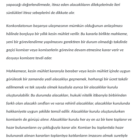
yapacağı değerlendirmede, itiraz eden alacaklıların dilekçelerinde ileri
sürdükleri itiraz sebeplerini de dikkate alır.
Konkordatonun başarıya ulaşmasının mümkün olduğunun anlaşılması
hâlinde borçluya bir yıllık kesin mühlet verilir. Bu kararla birlikte mahkeme,
yeni bir görevlendirme yapılmasını gerektiren bir durum olmadığı takdirde
geçici komiser veya komiserlerin görevine devam etmesine karar verir ve
dosyayı komisere tevdi eder.
Mahkemece, kesin mühlet kararıyla beraber veya kesin mühlet içinde uygun
görülecek bir zamanda yedi alacaklıyı geçmemek, herhangi bir ücret takdir
edilmemek ve tek sayıda olmak kaydıyla ayrıca bir alacaklılar kurulu
oluşturulabilir. Bu durumda alacakları, hukuki nitelik itibarıyla birbirinden
farklı olan alacaklı sınıfları ve varsa rehinli alacaklılar, alacaklılar kurulunda
hakkaniyete uygun şekilde temsil edilir. Alacaklılar kurulu oluşturulurken
komiserin de görüşü alınır. Alacaklılar kurulu her ay en az bir kere toplanır ve
hazır bulunanların oy çokluğuyla karar alır. Komiser bu toplantıda hazır
bulunarak alınan kararları toplantıya katılanların imzasını almak suretiyle