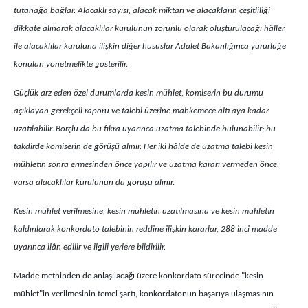
tutanağa bağlar. Alacaklı sayısı, alacak miktarı ve alacakların çeşitliliği
dikkate alınarak alacaklılar kurulunun zorunlu olarak oluşturulacağı hâller
ile alacaklılar kuruluna ilişkin diğer hususlar Adalet Bakanlığınca yürürlüğe
konulan yönetmelikte gösterilir.
Güçlük arz eden özel durumlarda kesin mühlet, komiserin bu durumu
açıklayan gerekçeli raporu ve talebi üzerine mahkemece altı aya kadar
uzatılabilir. Borçlu da bu fıkra uyarınca uzatma talebinde bulunabilir; bu
takdirde komiserin de görüşü alınır. Her iki hâlde de uzatma talebi kesin
mühletin sonra ermesinden önce yapılır ve uzatma kararı vermeden önce,
varsa alacaklılar kurulunun da görüşü alınır.
Kesin mühlet verilmesine, kesin mühletin uzatılmasına ve kesin mühletin
kaldırılarak konkordato talebinin reddine ilişkin kararlar, 288 inci madde
uyarınca ilân edilir ve ilgili yerlere bildirilir.
Madde metninden de anlaşılacağı üzere konkordato sürecinde "kesin
mühlet"in verilmesinin temel şartı, konkordatonun başarıya ulaşmasının