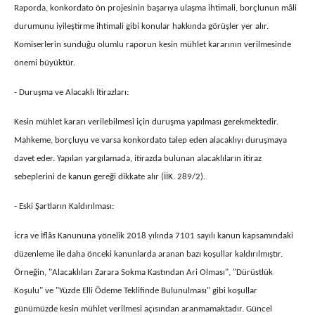
Raporda, konkordato ön projesinin başarıya ulaşma ihtimali, borçlunun mâli
durumunu iyileştirme ihtimali gibi konular hakkında görüşler yer alır.
Komiserlerin sunduğu olumlu raporun kesin mühlet kararının verilmesinde
önemi büyüktür.
- Duruşma ve Alacaklı İtirazları:
Kesin mühlet kararı verilebilmesi için duruşma yapılması gerekmektedir.
Mahkeme, borçluyu ve varsa konkordato talep eden alacaklıyı duruşmaya
davet eder. Yapılan yargılamada, itirazda bulunan alacaklıların itiraz
sebeplerini de kanun gereği dikkate alır (İİK. 289/2).
- Eski Şartların Kaldırılması:
İcra ve İflâs Kanununa yönelik 2018 yılında 7101 sayılı kanun kapsamındaki
düzenleme ile daha önceki kanunlarda aranan bazı koşullar kaldırılmıştır.
Örneğin, "Alacaklıları Zarara Sokma Kastından Ari Olması", "Dürüstlük
Koşulu" ve "Yüzde Elli Ödeme Teklifinde Bulunulması" gibi koşullar
günümüzde kesin mühlet verilmesi açısından aranmamaktadır. Güncel