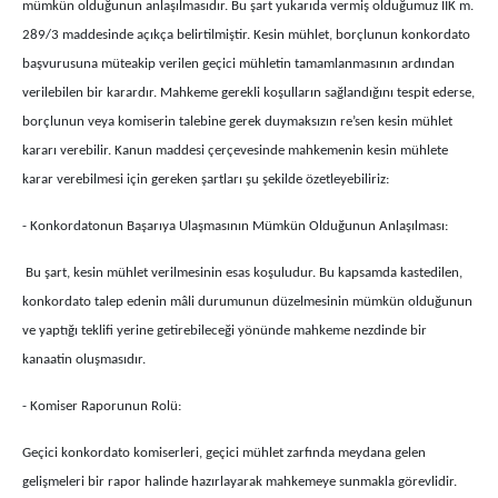
mümkün olduğunun anlaşılmasıdır. Bu şart yukarıda vermiş olduğumuz İİK m.
289/3 maddesinde açıkça belirtilmiştir. Kesin mühlet, borçlunun konkordato
başvurusuna müteakip verilen geçici mühletin tamamlanmasının ardından
verilebilen bir karardır. Mahkeme gerekli koşulların sağlandığını tespit ederse,
borçlunun veya komiserin talebine gerek duymaksızın re’sen kesin mühlet
kararı verebilir. Kanun maddesi çerçevesinde mahkemenin kesin mühlete
karar verebilmesi için gereken şartları şu şekilde özetleyebiliriz:
- Konkordatonun Başarıya Ulaşmasının Mümkün Olduğunun Anlaşılması:
Bu şart, kesin mühlet verilmesinin esas koşuludur. Bu kapsamda kastedilen,
konkordato talep edenin mâli durumunun düzelmesinin mümkün olduğunun
ve yaptığı teklifi yerine getirebileceği yönünde mahkeme nezdinde bir
kanaatin oluşmasıdır.
- Komiser Raporunun Rolü:
Geçici konkordato komiserleri, geçici mühlet zarfında meydana gelen
gelişmeleri bir rapor halinde hazırlayarak mahkemeye sunmakla görevlidir.