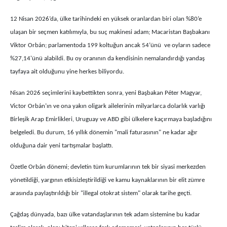
12 Nisan 2026’da, ülke tarihindeki en yüksek oranlardan biri olan %80’e
ulaşan bir seçmen katılımıyla, bu suç makinesi adam; Macaristan Başbakanı
Viktor Orbán; parlamentoda 199 koltuğun ancak 54’ünü ve oyların sadece
%27,14'ünü alabildi. Bu oy oranının da kendisinin nemalandırdığı yandaş
tayfaya ait olduğunu yine herkes biliyordu.
Nisan 2026 seçimlerini kaybettikten sonra, yeni Başbakan Péter Magyar,
Victor Orbán’ın ve ona yakın oligark ailelerinin milyarlarca dolarlık varlığı
Birleşik Arap Emirlikleri, Uruguay ve ABD gibi ülkelere kaçırmaya başladığını
belgeledi. Bu durum, 16 yıllık dönemin "mali faturasının" ne kadar ağır
olduğuna dair yeni tartışmalar başlattı.
Özetle Orbán dönemi; devletin tüm kurumlarının tek bir siyasi merkezden
yönetildiği, yargının etkisizleştirildiği ve kamu kaynaklarının bir elit zümre
arasında paylaştırıldığı bir "illegal otokrat sistem" olarak tarihe geçti.
Çağdaş dünyada, bazı ülke vatandaşlarının tek adam sistemine bu kadar