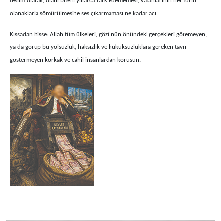
teslim olarak, olanı biteni yıllarca fark edememesi, vatanlarının her türlü
olanaklarla sömürülmesine ses çıkarmaması ne kadar acı.
Kıssadan hisse: Allah tüm ülkeleri, gözünün önündeki gerçekleri göremeyen,
ya da görüp bu yolsuzluk, haksızlık ve hukuksuzluklara gereken tavrı
göstermeyen korkak ve cahil insanlardan korusun.