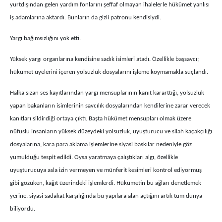
yurtdışından gelen yardım fonlarını şeffaf olmayan ihalelerle hükümet yanlısı
iş adamlarına aktardı. Bunların da gizli patronu kendisiydi.
Yargı bağımsızlığını yok etti.
Yüksek yargı organlarına kendisine sadık isimleri atadı. Özellikle başsavcı;
hükümet üyelerini içeren yolsuzluk dosyalarını işleme koymamakla suçlandı.
Halka sızan ses kayıtlarından yargı mensuplarının kanıt kararttığı, yolsuzluk
yapan bakanların isimlerinin savcılık dosyalarından kendilerine zarar verecek
kanıtları sildirdiği ortaya çıktı. Başta hükümet mensupları olmak üzere
nüfuslu insanların yüksek düzeydeki yolsuzluk, uyuşturucu ve silah kaçakçılığı
dosyalarına, kara para aklama işlemlerine siyasi baskılar nedeniyle göz
yumulduğu tespit edildi. Oysa yaratmaya çalıştıkları algı, özellikle
uyuşturucuya asla izin vermeyen ve münferit kesimleri kontrol ediyormuş
gibi gözüken, kağıt üzerindeki işlemlerdi. Hükümetin bu ağları denetlemek
yerine, siyasi sadakat karşılığında bu yapılara alan açtığını artık tüm dünya
biliyordu.