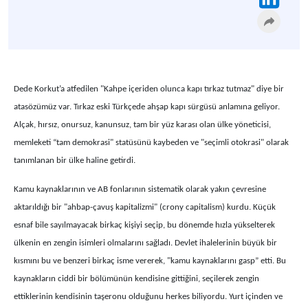
Dede Korkut’a atfedilen "Kahpe içeriden olunca kapı tırkaz tutmaz" diye bir
atasözümüz var. Tırkaz eski Türkçede ahşap kapı sürgüsü anlamına geliyor.
Alçak, hırsız, onursuz, kanunsuz, tam bir yüz karası olan ülke yöneticisi,
memleketi “tam demokrasi" statüsünü kaybeden ve "seçimli otokrasi" olarak
tanımlanan bir ülke haline getirdi.
Kamu kaynaklarının ve AB fonlarının sistematik olarak yakın çevresine
aktarıldığı bir "ahbap-çavuş kapitalizmi" (crony capitalism) kurdu. Küçük
esnaf bile sayılmayacak birkaç kişiyi seçip, bu dönemde hızla yükselterek
ülkenin en zengin isimleri olmalarını sağladı. Devlet ihalelerinin büyük bir
kısmını bu ve benzeri birkaç isme vererek, "kamu kaynaklarını gasp” etti. Bu
kaynakların ciddi bir bölümünün kendisine gittiğini, seçilerek zengin
ettiklerinin kendisinin taşeronu olduğunu herkes biliyordu. Yurt içinden ve