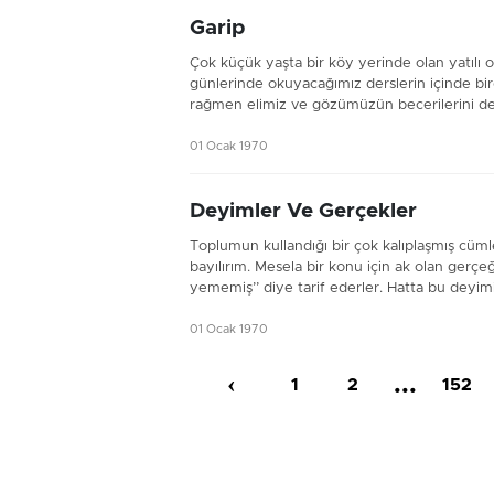
Garip
Çok küçük yaşta bir köy yerinde olan yatılı 
günlerinde okuyacağımız derslerin içinde bi
rağmen elimiz ve gözümüzün becerilerini dene
01 Ocak 1970
Deyimler Ve Gerçekler
Toplumun kullandığı bir çok kalıplaşmış cüml
bayılırım. Mesela bir konu için ak olan gerçeğ
yememiş’’ diye tarif ederler. Hatta bu deyimi
01 Ocak 1970
‹
...
1
2
152