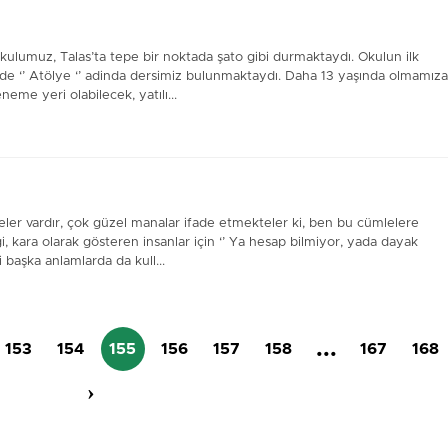
okulumuz, Talas’ta tepe bir noktada şato gibi durmaktaydı. Okulun ilk
rde ‘’ Atölye ‘’ adinda dersimiz bulunmaktaydı. Daha 13 yaşında olmamıza
me yeri olabilecek, yatılı...
eler vardır, çok güzel manalar ifade etmekteler ki, ben bu cümlelere
i, kara olarak gösteren insanlar için ‘’ Ya hesap bilmiyor, yada dayak
 başka anlamlarda da kull...
...
153
154
155
156
157
158
167
168
›