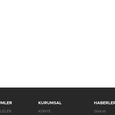
Birçok uyku hastalığının
En ucuz sigara 120 TL,
tan...
pa...
ÜMLER
KURUMSAL
HABERLE
LELER
KÜNYE
Güncel