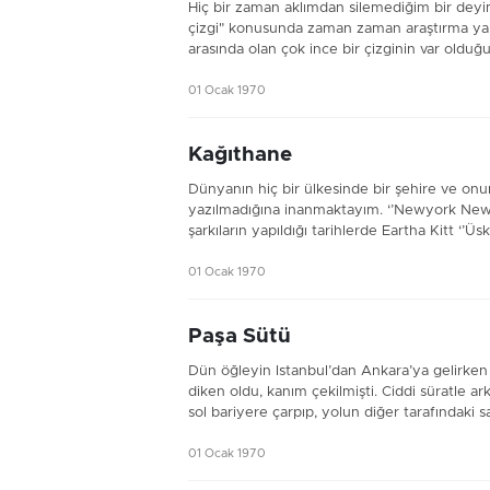
Hiç bir zaman aklımdan silemediğim bir deyim
çizgi" konusunda zaman zaman araştırma yapa
arasında olan çok ince bir çizginin var olduğu
01 Ocak 1970
Kağıthane
Dünyanın hiç bir ülkesinde bir şehire ve onun
yazılmadığına inanmaktayım. ‘’Newyork Newyork’’
şarkıların yapıldığı tarihlerde Eartha Kitt ‘’Üskü
01 Ocak 1970
Paşa Sütü
Dün öğleyin Istanbul’dan Ankara’ya gelirken
diken oldu, kanım çekilmişti. Ciddi süratle
sol bariyere çarpıp, yolun diğer tarafındaki sa
01 Ocak 1970