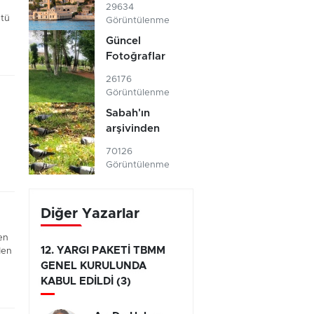
29634
ltü
Görüntülenme
Güncel
Fotoğraflar
26176
Görüntülenme
Sabah'ın
arşivinden
70126
Görüntülenme
Diğer Yazarlar
en
12. YARGI PAKETİ TBMM
den
GENEL KURULUNDA
KABUL EDİLDİ (3)