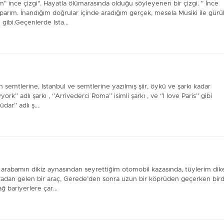
" ince çizgi". Hayatla ölümarasında olduğu söyleyenen bir çizgi. " İnce
rım. İnandığım doğrular içinde aradığım gerçek, mesela Musiki ile gürü
 gibi.Geçenlerde Ista...
 semtlerine, Istanbul ve semtlerine yazılmış şiir, öykü ve şarkı kadar
 adlı şarkı , ‘’Arrivederci Roma’’ isimli şarkı , ve ‘’I love Paris’’ gibi
dar’’ adlı ş...
 arabamın dikiz aynasından seyrettiğim otomobil kazasında, tüylerim dik
 arkadan gelen bir araç, Gerede’den sonra uzun bir köprüden geçerken bir
ğ bariyerlere çar...