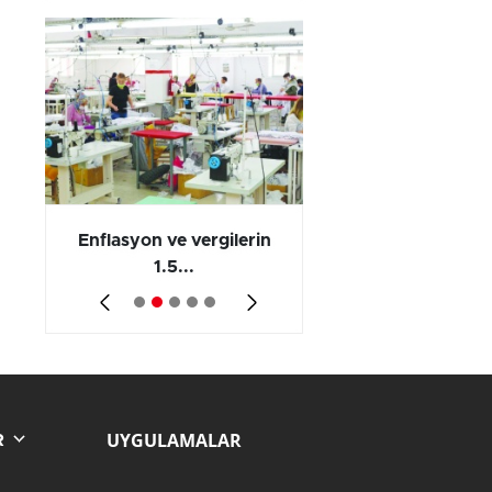
 en
Enflasyon ve vergilerin
Barış yatırımı, üre
1.5...
ve...
UYGULAMALAR
R