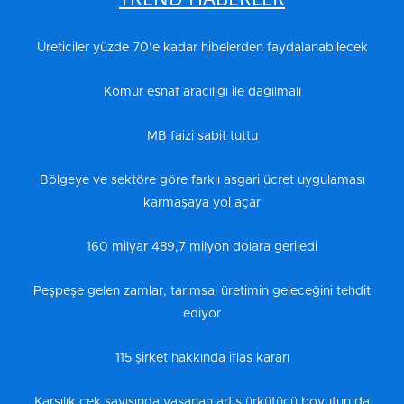
Üreticiler yüzde 70’e kadar hibelerden faydalanabilecek
Kömür esnaf aracılığı ile dağılmalı
MB faizi sabit tuttu
Bölgeye ve sektöre göre farklı asgari ücret uygulaması
karmaşaya yol açar
160 milyar 489,7 milyon dolara geriledi
Peşpeşe gelen zamlar, tarımsal üretimin geleceğini tehdit
ediyor
115 şirket hakkında iflas kararı
Karşılık çek sayısında yaşanan artış ürkütücü boyutun da