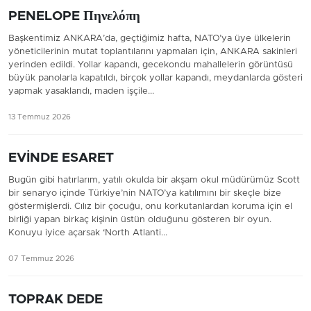
PENELOPE Πηνελόπη
Başkentimiz ANKARA’da, geçtiğimiz hafta, NATO’ya üye ülkelerin
yöneticilerinin mutat toplantılarını yapmaları için, ANKARA sakinleri
yerinden edildi. Yollar kapandı, gecekondu mahallelerin görüntüsü
büyük panolarla kapatıldı, birçok yollar kapandı, meydanlarda gösteri
yapmak yasaklandı, maden işçile...
13 Temmuz 2026
EVİNDE ESARET
Bugün gibi hatırlarım, yatılı okulda bir akşam okul müdürümüz Scott
bir senaryo içinde Türkiye’nin NATO’ya katılımını bir skeçle bize
göstermişlerdi. Cılız bir çocuğu, onu korkutanlardan koruma için el
birliği yapan birkaç kişinin üstün olduğunu gösteren bir oyun.
Konuyu iyice açarsak ‘North Atlanti...
07 Temmuz 2026
TOPRAK DEDE