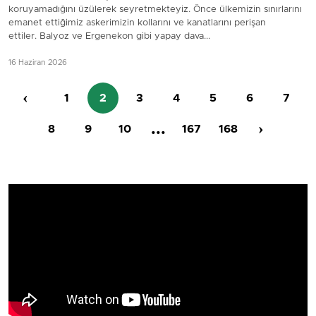
koruyamadığını üzülerek seyretmekteyiz. Önce ülkemizin sınırlarını
emanet ettiğimiz askerimizin kollarını ve kanatlarını perişan
ettiler. Balyoz ve Ergenekon gibi yapay dava...
16 Haziran 2026
‹
1
2
3
4
5
6
7
...
›
8
9
10
167
168