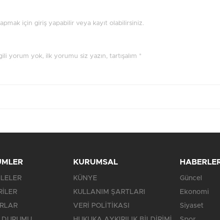
mak için giriş yapabilir veya kayıt olabilirsiniz.
ilgili yorum yok, ilk yorumu siz yazın, tartışalım *
ÜMLER
KURUMSAL
HABERLE
LELER
KÜNYE
Güncel
RİLER
KULLANIM ŞARTLARI
Ekonomi
RLAR
VERİ POLİTİKASI
Siyaset
 DURUMU
HUKUKA AYKIRILIK BİLDİRİMİ
Spor