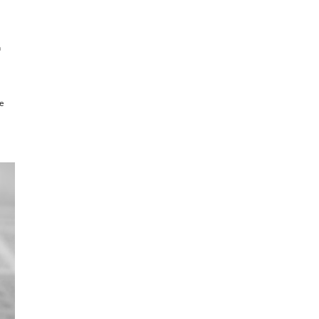
a
u
e