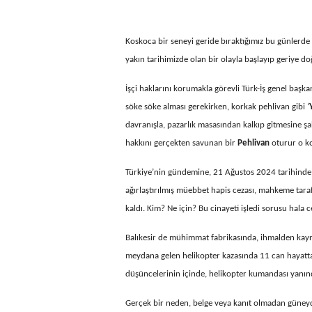
Koskoca bir seneyi geride bıraktığımız bu günlerde
yakın tarihimizde olan bir olayla başlayıp geriye do
İşçi haklarını korumakla görevli Türk-İş genel başkan
söke söke alması gerekirken, korkak pehlivan gibi ‘
davranışla, pazarlık masasından kalkıp gitmesine şah
hakkını gerçekten savunan bir
Pehlivan
oturur o ko
Türkiye’nin gündemine, 21 Ağustos 2024 tarihinde o
ağırlaştırılmış müebbet hapis cezası, mahkeme tar
kaldı. Kim? Ne için? Bu cinayeti işledi sorusu hala 
Balıkesir de mühimmat fabrikasında, ihmalden kayna
meydana gelen helikopter kazasında 11 can hayattan ko
düşüncelerinin içinde, helikopter kumandası yanınd
Gerçek bir neden, belge veya kanıt olmadan güney