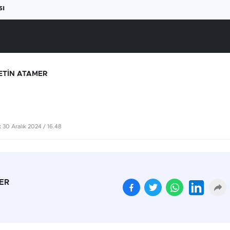
sı
ETİN ATAMER
:
30 Aralık 2024 / 16.48
ER
Beyaz ete büyük zam
Yüksek elektrik fatural
geliyor
çiftçiyi üretimden
uzaklaştırıyor