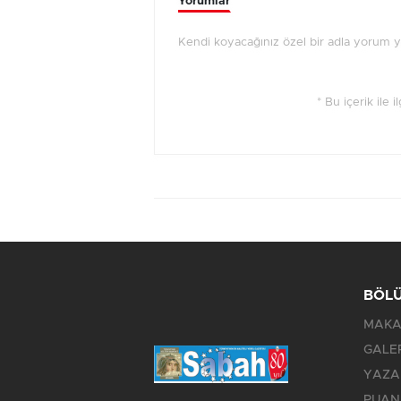
Yorumlar
Kendi koyacağınız özel bir adla yorum yap
* Bu içerik ile 
BÖL
MAKA
GALE
YAZA
PUAN