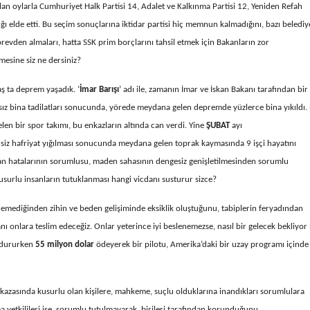
an oylarla Cumhuriyet Halk Partisi 14, Adalet ve Kalkınma Partisi 12, Yeniden Refah
ğı elde etti. Bu seçim sonuçlarına iktidar partisi hiç memnun kalmadığını, bazı belediy
örevden almaları, hatta SSK prim borçlarını tahsil etmek için Bakanların zor
mesine siz ne dersiniz?
ş ta deprem yaşadık. ‘
İmar Barışı
’ adı ile, zamanın İmar ve İskan Bakanı tarafından bir
psız bina tadilatları sonucunda, yörede meydana gelen depremde yüzlerce bina yıkıldı.
elen bir spor takımı, bu enkazların altında can verdi. Yine
ŞUBAT
ayı
nsiz hafriyat yığılması sonucunda meydana gelen toprak kaymasında 9 işçi hayatını
nsan hatalarının sorumlusu, maden sahasının dengesiz genişletilmesinden sorumlu
 kusurlu insanların tutuklanması hangi vicdanı susturur sizce?
emediğinden zihin ve beden gelişiminde eksiklik oluştuğunu, tabiplerin feryadından
ı onlara teslim edeceğiz. Onlar yeterince iyi beslenemezse, nasıl bir gelecek bekliyor
ı dururken
55 milyon dolar
ödeyerek bir pilotu, Amerika’daki bir uzay programı içinde
kazasında kusurlu olan kişilere, mahkeme, suçlu olduklarına inandıkları sorumlulara
ma yetkilileri ise, sorumlu tutulmayarak, birileri tarafından korunduğunu