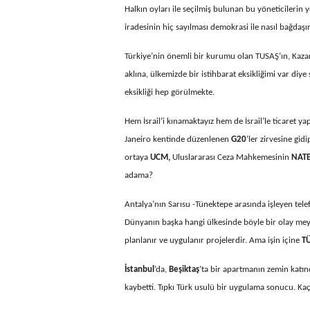
Halkın oyları ile seçilmiş bulunan bu yöneticilerin y
iradesinin hiç sayılması demokrasi ile nasıl bağdaşı
Türkiye’nin önemli bir kurumu olan TUSAŞ’ın, Kazan 
aklına, ülkemizde bir istihbarat eksikliğimi var di
eksikliği hep görülmekte.
Hem İsrail’i kınamaktayız hem de İsrail’le ticaret 
Janeiro kentinde düzenlenen
G20
’ler zirvesine gid
ortaya
UCM,
Uluslararası Ceza Mahkemesinin
NAT
adama?
Antalya’nın Sarısu -Tünektepe arasında işleyen telef
Dünyanın başka hangi ülkesinde böyle bir olay mey
planlanır ve uygulanır projelerdir. Ama işin içine
T
İstanbul
’da,
Beşiktaş
’ta bir apartmanın zemin katın
kaybetti. Tıpkı Türk usulü bir uygulama sonucu. Kaç