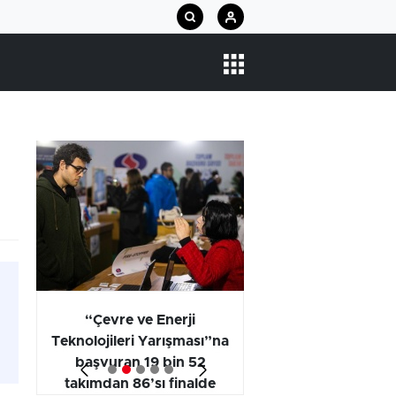
arı
“Çevre ve Enerji
Araştırma Projel
Teknolojileri Yarışması”na
Kategorisi Birincili
başvuran 19 bin 52
Öğrencilerinin
takımdan 86’sı finalde