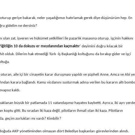
 oturup geriye bakarak, neler yaşadığımızı hatırlamak gerek diye düşünürüm hep. En
ğru gidelim ne dersiniz?
ı olan zat, işveren ve hükümet yetkilileri ile pazarlık masasına oturup, işçinin hakkını
Yiğitliğin 10 da dokuzu er meydanından kaçmaktır
’ deyimini doğru kılacak bir
it olduk. Dilerim hak etmediği Türk -İş Başkanlığı koltuğunu da bırakıp gider ve işçi
ltuğa.
turan, aile içi bir cinayetin karar duruşması yapıldı ve şüpheli Anne, Amca ve Abi ye
afından karara bağlandı. Kamu vicdanını susturmak adına verilen bu kararın altı bomb
cevapsız kaldı.
klanan büyük bir patlamada 11 vatandaşımız hayatını kaybetti. Ayrıca, iki ayrı yerde
ptu gitti. Bu sıradan iki kaza değil, pilotların ihmali olan iki kaza. Pilotların
a, geçim zorlukları mı vardı? Kimbilir?
doğuda AKP yönetiminden olmayan dört Belediye başkanları görevlerinden alındı.