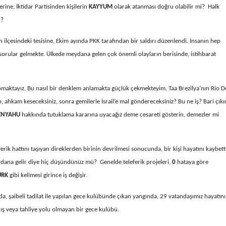
erine, İktidar Partisinden kişilerin
KAYYUM
olarak atanması doğru olabilir mi? Halk
r?
ilçesindeki tesisine, Ekim ayında PKK tarafından bir saldırı düzenlendi. İnsanın hep
ye sorular gelmekte. Ülkede meydana gelen çok önemli olayların berisinde, istihbarat
yapmaktayız. Bu nasıl bir denklem anlamakta güçlük çekmekteyim. Taa Brezilya’nın Rio D
ip, ahkam keseceksiniz, sonra gemilerle İsrail’e mal göndereceksiniz? Bu ne iş? Bari çıkı
ENYAHU
hakkında tutuklama kararına uyacağız deme cesareti gösterin, demezler mi
erik hattını taşıyan direklerden birinin devrilmesi sonucunda, bir kişi hayatını kaybetti
dana gelir diye hiç düşündünüz mü? Genelde teleferik projeleri,
0
hataya göre
ÜRK
gibi kelimesi girince iş değişir.
da, şaibeli tadilat ile yapılan gece kulübünde çıkan yangında, 29 vatandaşımız hayatını
ış veya tahliye yolu olmayan bir gece kulübü.