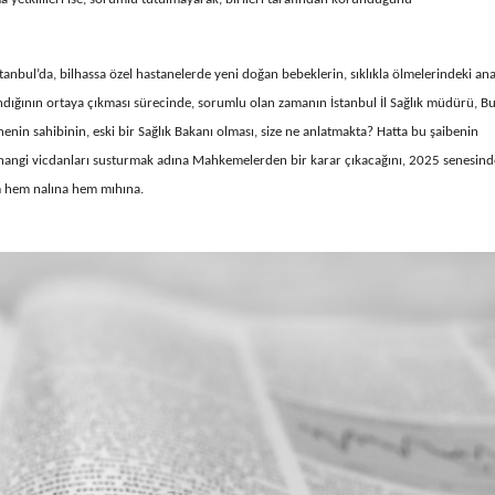
stanbul’da, bilhassa özel hastanelerde yeni doğan bebeklerin, sıklıkla ölmelerindeki an
ığının ortaya çıkması sürecinde, sorumlu olan zamanın İstanbul İl Sağlık müdürü, B
nenin sahibinin, eski bir Sağlık Bakanı olması, size ne anlatmakta? Hatta bu şaibenin
, hangi vicdanları susturmak adına Mahkemelerden bir karar çıkacağını, 2025 senesind
im hem nalına hem mıhına.