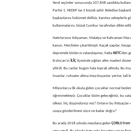
Yerel seçimler sonucunda 207,848 sandıkta kullanıl
Partisi 1, HEDEP ise 3 büyük şehir Belediye başkanlı
başkanlarını hükümet delilsiz, kanıtsız sebeplerle g
kullanmalarını, bizzat Cumhur tarafından dikte edil
Hatırlarsınız Adıyaman, Malatya ve Kahraman Mara
kanun, Meclisten çıkartılmıştı. Kaçak yapılar, hesa
depremde binlerce vatandaşımız, hatta
KKTC
’den g
Erzincan’ın
İLİÇ
ilçesinde yığılan altın madeni düze
yitirdi. Bu canlar bugün hala toprak altında. Bu i
insanlar, ruhsatın altına imza koyanlar yerine, tali
Milyonlarca ilk okula giden çocuklar normal beslen
öğrenmekteyiz. Çocuklar bizim geleceğimiz, bu vatan
ülkeyi, hiç düşündünüz mü? Onların bu ihtiyaçlar
uzaya gönderilmesi sizce ne kadar doğru?
Bu arada 2018 yılında meydana gelen
ÇORLU tren
ceza verdi. Bu olayda tren yolu inşaatını yapan fir