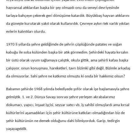
hayvansal atıklardan başka bir şey olmazdı onu da seneyi devriyesinde
tarlaya-bahçeye çekerek geri dönüşüme katardık. Büyükbaş hayvan atıklarını
da güneşte kurutarak yakıt olarak kullanırdık. Çevreye aykırı tek varlık yıkılan
evlerin kalıntıları olurdu.
1970 li yıllarda şehre geldiğimde de şehrin çöplüğünde patates ve soğan
kabuğu ile soba külünden başka bir atık görmedim. Şehirdeki hayata kırsalın
bir üstü olarak uyum sağlamaya çalıştık, okula gittik, ama şehirli kafası başka
çalışıyor, onun konuşması, hareketleri, tavrı bizimki gibi değil. Bizimle arkadaş
da olmuyorlar. Sahi şehre ne katkımız olmuştu ki onda bir hakkımız olsun?
Babamın şehirde 1968 yılında belediyede şoför olarak işe başlamasıyla şehre
gelmiştik. 1. ve 2. Dünya Savaşı sonrası şehre yerleşen akrabalarımız
dokumacı, yapıcı, inşaat işçisi, seyyar satıcı vb. iş sahibi olmuşlardı ama kırsal
kültürlerini aşamadıkları için şehir kültürüne katkıları olmadığından biz de
şehir kültürünün ne demek olduğunu dahi bilmiyorduk. Garip, tedirgin
yaşayageldik.