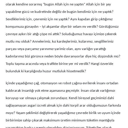
olarak kendine sorarmış “bugün Allah için ne yaptın” Allah için bir şey
yapabilme gücü ve kudretinde değiliz de bugün kendimiz için ne yaptık?
Sevdiklerimiz için, çevremiz için ne yaptık? Aynı kapıdan girip çıktığımız
komşumuza günaydın – iyi akşamlar diye bir selam mı verdik? Gördüğümüz
çevreye aykırı bir atığı çöpe mi attık? Soluduğumuz havayı içimize çekerek
mutlu mu olduk? Annelerimiz, kız kardeşlerimiz, kızlarımız, sevgililerimiz
parçası veya parçamız yarınımız-yarimiz olan, aynı varlığın yarattığı
kadınlarımız bizi görünce neden böyle davranıyorlar diye hiç düşündük mü?
Toplu taşıma aracında veya trafikte birine yer mi verdik? Hangi özveride
bulunduk ki karşılığında huzur mutluluk hissetmedik?
İçinde yaşadığımız çağ, otomasyon ve robot çağına evrilerek insanı ortadan
kaldırarak insanlığı yok etme aşamasına geçmiştir. İnsan olarak varlığımızı
koruyup var olmaya çalışmak zorundayız. Kendi bireysel geçimimizi dahi
sağlayamayan asgari ücreti almak için dahi torpil arar olduğumuzun farkında
mıyız? Yaşam şeklimizi değiştirerek yaşadığımız çevrede birlik ve uyum içinde
birbirimize sahip çıkarak maksimum üretim minimum tüketim mantığıyla
yaşamaktan başka çaremiz olmadığını düşünüyorum. Tüketiciler olarak