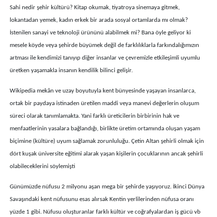
Sahi nedir şehir kültürü? Kitap okumak, tiyatroya sinemaya gitmek,
lokantadan yemek, kadın erkek bir arada sosyal ortamlarda mı olmak?
İstenilen sanayi ve teknoloji ürününü alabilmek mi? Bana öyle geliyor ki
mesele köyde veya şehirde büyümek değil de farklılıklarla farkındalığımızın
artması ile kendimizi tanıyıp diğer insanlar ve çevremizle etkileşimli uyumlu
üretken yaşamakla insanın kendilik bilinci gelişir.
Wikipedia mekân ve uzay boyutuyla kent bünyesinde yaşayan insanlarca,
ortak bir paydaya istinaden üretilen maddi veya manevi değerlerin oluşum
süreci olarak tanımlamakta. Yani farklı üreticilerin birbirinin hak ve
menfaatlerinin yasalara bağlandığı, birlikte üretim ortamında oluşan yaşam
biçimine (kültüre) uyum sağlamak zorunluluğu. Çetin Altan şehirli olmak için
dört kuşak üniversite eğitimi alarak yaşan kişilerin çocuklarının ancak şehirli
olabileceklerini söylemişti
Günümüzde nüfusu 2 milyonu aşan mega bir şehirde yaşıyoruz. İkinci Dünya
Savaşındaki kent nüfusunu esas alırsak Kentin yerlilerinden nüfusa oranı
yüzde 1 gibi. Nüfusu oluşturanlar farklı kültür ve coğrafyalardan iş gücü vb