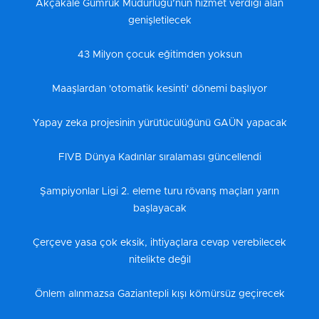
Akçakale Gümrük Müdürlüğü’nün hizmet verdiği alan
genişletilecek
43 Milyon çocuk eğitimden yoksun
Maaşlardan 'otomatik kesinti' dönemi başlıyor
Yapay zeka projesinin yürütücülüğünü GAÜN yapacak
FIVB Dünya Kadınlar sıralaması güncellendi
Şampiyonlar Ligi 2. eleme turu rövanş maçları yarın
başlayacak
Çerçeve yasa çok eksik, ihtiyaçlara cevap verebilecek
nitelikte değil
Önlem alınmazsa Gaziantepli kışı kömürsüz geçirecek