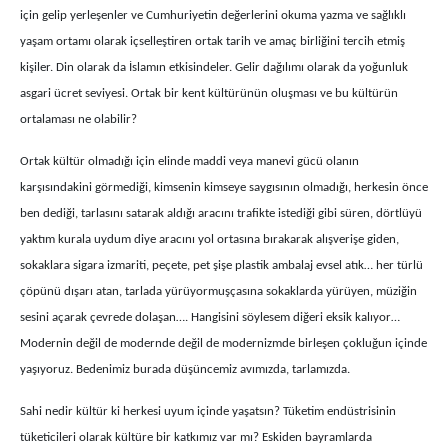
için gelip yerleşenler ve Cumhuriyetin değerlerini okuma yazma ve sağlıklı
yaşam ortamı olarak içselleştiren ortak tarih ve amaç birliğini tercih etmiş
kişiler. Din olarak da İslamın etkisindeler. Gelir dağılımı olarak da yoğunluk
asgari ücret seviyesi. Ortak bir kent kültürünün oluşması ve bu kültürün
ortalaması ne olabilir?
Ortak kültür olmadığı için elinde maddi veya manevi gücü olanın
karşısındakini görmediği, kimsenin kimseye saygısının olmadığı, herkesin önce
ben dediği, tarlasını satarak aldığı aracını trafikte istediği gibi süren, dörtlüyü
yaktım kurala uydum diye aracını yol ortasına bırakarak alışverişe giden,
sokaklara sigara izmariti, peçete, pet şişe plastik ambalaj evsel atık… her türlü
çöpünü dışarı atan, tarlada yürüyormuşçasına sokaklarda yürüyen, müziğin
sesini açarak çevrede dolaşan…. Hangisini söylesem diğeri eksik kalıyor…
Modernin değil de modernde değil de modernizmde birleşen çokluğun içinde
yaşıyoruz. Bedenimiz burada düşüncemiz avımızda, tarlamızda.
Sahi nedir kültür ki herkesi uyum içinde yaşatsın? Tüketim endüstrisinin
tüketicileri olarak kültüre bir katkımız var mı? Eskiden bayramlarda