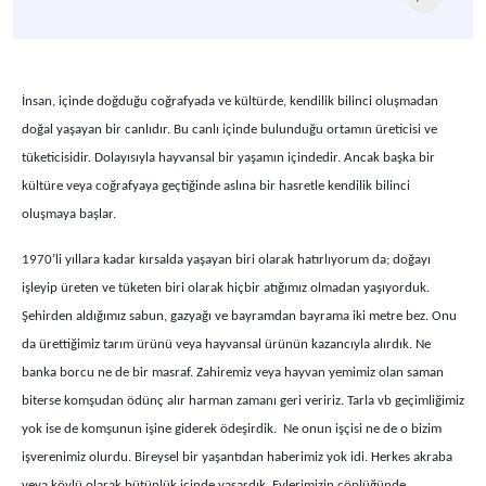
İnsan, içinde doğduğu coğrafyada ve kültürde, kendilik bilinci oluşmadan
doğal yaşayan bir canlıdır. Bu canlı içinde bulunduğu ortamın üreticisi ve
tüketicisidir. Dolayısıyla hayvansal bir yaşamın içindedir. Ancak başka bir
kültüre veya coğrafyaya geçtiğinde aslına bir hasretle kendilik bilinci
oluşmaya başlar.
1970’li yıllara kadar kırsalda yaşayan biri olarak hatırlıyorum da; doğayı
işleyip üreten ve tüketen biri olarak hiçbir atığımız olmadan yaşıyorduk.
Şehirden aldığımız sabun, gazyağı ve bayramdan bayrama iki metre bez. Onu
da ürettiğimiz tarım ürünü veya hayvansal ürünün kazancıyla alırdık. Ne
banka borcu ne de bir masraf. Zahiremiz veya hayvan yemimiz olan saman
biterse komşudan ödünç alır harman zamanı geri veririz. Tarla vb geçimliğimiz
yok ise de komşunun işine giderek ödeşirdik. Ne onun işçisi ne de o bizim
işverenimiz olurdu. Bireysel bir yaşantıdan haberimiz yok idi. Herkes akraba
veya köylü olarak bütünlük içinde yaşardık. Evlerimizin çöplüğünde