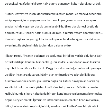
geleneksel kıyafetler giyilerek halk oyunu oynamayı kültür olarak görürdük.
Kültürü çevreyi ve insanı dönüştürerek üretilen maddi ve manevi değerlerle
sahip, uyum içinde yaşayan insanlardan oluşan çevrede insana yarayan
eşyalar içinde yaşamak olarak tanımlayabiliriz. Birey olarak neyi üretip de
dönüştürdük… Hepsini hazır bulduk, dilimizi, dinimizi, yaşam aparatlarımızı…
Kimimiz başkasının yazdığı kitapları okuyarak farklı olacağımızı sandık ama
eylemimiz ile söylemimizle toplumdan dışlanır olduk
Filozof Hegel, “İnsanın bedensel ve toplumsal bir bilinç varlığı olduğuna dair
öz farkındalığın kendilik bilinci olduğunu söyler. Yukarıda tanımladıklarımız
mıyız hakikaten öz varlık olarak. Duygularından ve doğadan kopuk, çevreye
ve diğer insanlara duyarsız, hâkim olan endüstriyel ve teknolojik liberal
tüketim ekonomisine kol gücünden başka bir katkısı olmayanlar olarak hiç
kendimizi bulup onunla yüzleştik mi? Kimi tutup sorsam Müslümanım der.
Halbuki günde 5 kere haftada da bir gün kendimizle yüzleşmemiz istenmekte
özgür bireyler olarak. İşimizin ve isteklerimizin kölesi olup kendimiz olarak,
bilinçli olarak kimiz neyiz niçiniz hiç sorduk mu? Halife Ömer bir yönetici