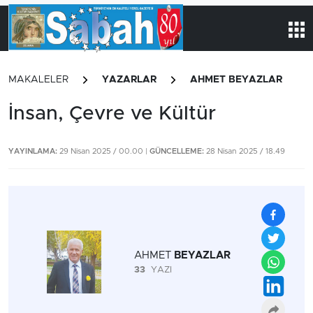
MAKALELER
YAZARLAR
AHMET BEYAZLAR
İnsan, Çevre ve Kültür
YAYINLAMA:
29 Nisan 2025 / 00.00 |
GÜNCELLEME:
28 Nisan 2025 / 18.49
AHMET
BEYAZLAR
33
YAZI