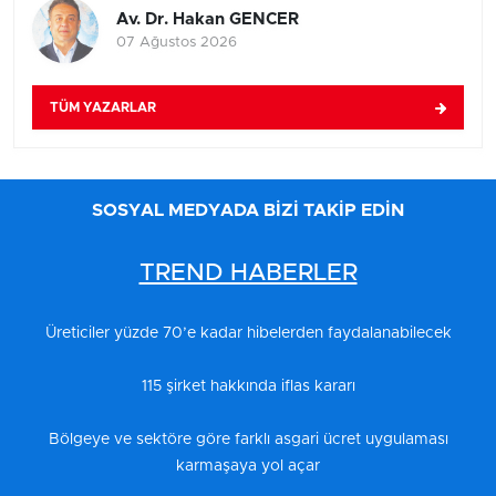
Av. Dr. Hakan GENCER
07 Ağustos 2026
TÜM YAZARLAR
SOSYAL MEDYADA BİZİ TAKİP EDİN
TREND HABERLER
Üreticiler yüzde 70’e kadar hibelerden faydalanabilecek
115 şirket hakkında iflas kararı
Bölgeye ve sektöre göre farklı asgari ücret uygulaması
karmaşaya yol açar